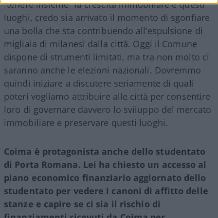
“tenere insieme” la crescita immobiliare e questi
luoghi, credo sia arrivato il momento di sgonfiare
una bolla che sta contribuendo all’espulsione di
migliaia di milanesi dalla città. Oggi il Comune
dispone di strumenti limitati, ma tra non molto ci
saranno anche le elezioni nazionali. Dovremmo
quindi iniziare a discutere seriamente di quali
poteri vogliamo attribuire alle città per consentire
loro di governare davvero lo sviluppo del mercato
immobiliare e preservare questi luoghi.
Coima è protagonista anche dello studentato
di Porta Romana. Lei ha chiesto un accesso al
piano economico finanziario aggiornato dello
studentato per vedere i canoni di affitto delle
stanze e capire se ci sia il rischio di
finanziamenti ricevuti da Coima per