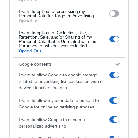
futuro del centro sociale a 10 mesi dallo
sgombero di agosto 20205?
I want to opt-out of processing my
Personal Data for Targeted Advertising.
Spero davvero che il Leoncavallo possa rimanere
Opted In
in via Watteau. Non prendere nemmeno in
I want to opt-out of Collection, Use,
considerazione quell’offerta sarebbe una scelta
Retention, Sale, and/or Sharing of my
Personal Data that Is Unrelated with the
davvero incomprensibile. Aspettiamo di vedere
Purposes for which it was collected.
quale sarà la risposta della proprietà, ma
Opted Out
sinceramente non voglio credere che una storia
Google consents
come questa possa finire così.
I want to allow Google to enable storage
related to advertising like cookies on web or
device identifiers in apps.
Il secondo luogo storico al centro di trattative
I want to allow my user data to be sent to
immobiliari è lo Spirit de Milan, chiuso da
Google for online advertising purposes.
pochi giorni per la mancata proroga
dell’affitto. La proprietà intanto è in trattativa
I want to allow Google to send me
personalized advertising.
con Coima dopo aver rifiutato 13 milioni per
progetti che includevano il locale. Lo stesso