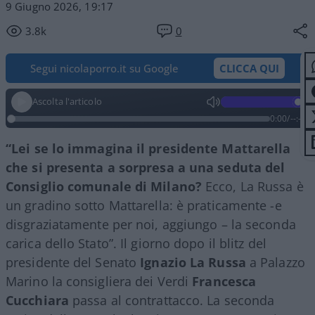
9 Giugno 2026, 19:17
3.8k
0
Segui nicolaporro.it su Google
CLICCA QUI
Ascolta l'articolo
0:00
/
--:--
“Lei se lo immagina il presidente Mattarella
che si presenta a sorpresa a una seduta del
Consiglio comunale di Milano?
Ecco, La Russa è
un gradino sotto Mattarella: è praticamente -e
disgraziatamente per noi, aggiungo – la seconda
carica dello Stato”. Il giorno dopo il blitz del
presidente del Senato
Ignazio La Russa
a Palazzo
Marino la consigliera dei Verdi
Francesca
Cucchiara
passa al contrattacco. La seconda