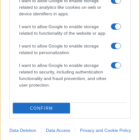
I want to allow Google to enable storage
sindaco aveva detto di avviare un tavolo di co-
related to analytics like cookies on web or
device identifiers in apps.
progettazione con proprietà, Spirit e
investitori e la presidente del Municipio 9
I want to allow Google to enable storage
vuole avviare una dichiarazione di interesse
related to functionality of the website or app.
culturale sull’ex cristalleria per avere vincolo
I want to allow Google to enable storage
della Soprintendenza. Come tenere insieme la
related to personalization.
crescita anche immobiliare e di investimenti
I want to allow Google to enable storage
di Milano e i luoghi tradizionali di
related to security, including authentication
aggregazione?
functionality and fraud prevention, and other
Intanto credo che tutto questo dovrebbe portare a
user protection.
riflettere sul fatto che premere l’acceleratore sulla
crescita immobiliare non sia una grande idea.
Eppure non vedo grandi capacità di autocritica.
CONFIRM
Anzi. mi sembra che oggi a criticare il cosiddetto
“modello Milano” siano perfino gli stessi che fino
Data Deletion
Data Access
Privacy and Cookie Policy
a ieri lo sostenevano. Più che trovare un modo per