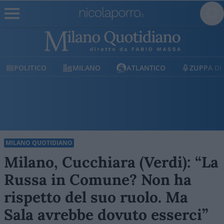
MILANO
ATLANTICO
ZUPPA DI PORRO
E
MILANO QUOTIDIANO
Milano, Cucchiara (Verdi): “La
Russa in Comune? Non ha
rispetto del suo ruolo. Ma
Sala avrebbe dovuto esserci”