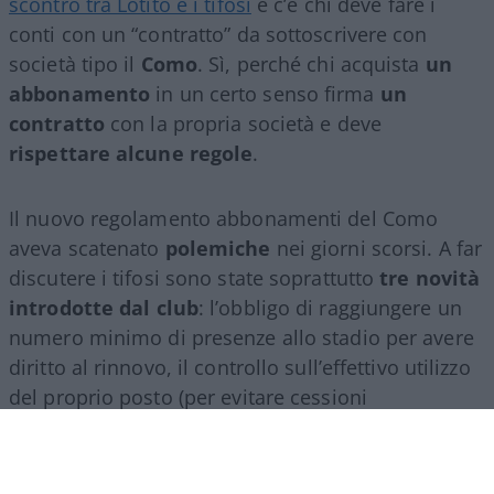
scontro tra Lotito e i tifosi
e c’è chi deve fare i
conti con un “contratto” da sottoscrivere con
società tipo il
Como
. Sì, perché chi acquista
un
abbonamento
in un certo senso firma
un
contratto
con la propria società e deve
rispettare alcune regole
.
Il nuovo regolamento abbonamenti del Como
aveva scatenato
polemiche
nei giorni scorsi. A far
discutere i tifosi sono state soprattutto
tre novità
introdotte dal club
: l’obbligo di raggiungere un
numero minimo di presenze allo stadio per avere
diritto al rinnovo, il controllo sull’effettivo utilizzo
del proprio posto (per evitare cessioni
sistematiche ad altri) e, non ultimo, il divieto per
gli abbonati di indossare i colori della squadra
avversaria. Regole percepite da molti come troppo