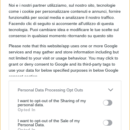
del Pd?
Noi e i nostri partner utilizziamo, sul nostro sito, tecnologie
come i cookie per personalizzare contenuti e annunci, fornire
Alcuni emendamenti proposti dalla maggioranza
funzionalità per social media e analizzare il nostro traffico.
sono assolutamente condivisibili, ma non
Facendo clic di seguito si acconsente all'utilizzo di questa
riguardano il taser. Noi per primi siamo favorevoli
tecnologia. Puoi cambiare idea e modificare le tue scelte sul
ad aumentare i presidi serali della Polizia locale.
consenso in qualsiasi momento ritornando su questo sito
Sul taser, invece, credo avrebbe più senso seguire
Please note that this website/app uses one or more Google
l’esempio di altre città a guida progressista, come
services and may gather and store information including but
not limited to your visit or usage behaviour. You may click to
Genova o Bologna, che stanno sperimentando
grant or deny consent to Google and its third-party tags to
soluzioni diverse.
use your data for below specified purposes in below Google
consent section.
A Milano intanto ci sono degli sviluppi su due
Personal Data Processing Opt Outs
luoghi simbolo dell’aggregazione giovanile e
non solo. Sul Leoncavallo una cordata di
I want to opt-out of the Sharing of my
personal data.
imprenditori ha offerto 5 milioni per tornare
Opted In
nella sede storica ma la proprietà non ha
I want to opt-out of the Sale of my
preso in considerazione l’offerta. Quale sarà il
Personal Data.
Opted In