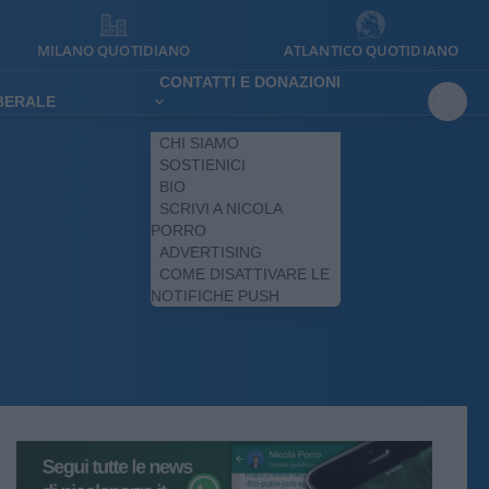
MILANO QUOTIDIANO
ATLANTICO QUOTIDIANO
CONTATTI E DONAZIONI
IBERALE
CHI SIAMO
SOSTIENICI
BIO
SCRIVI A NICOLA
PORRO
ADVERTISING
COME DISATTIVARE LE
NOTIFICHE PUSH