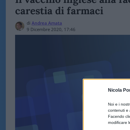
carestia di farmaci
di
Andrea Amata
9 Dicembre 2020, 17:46
Nicola Po
ART
Noi e i nost
contenuti e 
Facendo clic
modificare l