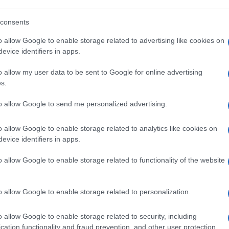
consents
o allow Google to enable storage related to advertising like cookies on
tiere irlandesi e si stabilisce una
evice identifiers in apps.
 meccanismi di operatività dell’accordo di
ia il
Regno Unito
che l’Ue possono
o allow my user data to be sent to Google for online advertising
s.
eal, cioè una
Brexit
senza accordo che
e penalizzanti ed estreme con
to allow Google to send me personalized advertising.
anali per il commercio.
o allow Google to enable storage related to analytics like cookies on
evice identifiers in apps.
Merkel
oggi ha parlato di “accordo ancora
dell’incontro tra
Boris Johnson
e
Ursula
o allow Google to enable storage related to functionality of the website
ce le Cassandre disfattiste che
esi dopo il plebiscito pro Brexit. Coloro che
o allow Google to enable storage related to personalization.
 difficoltà persino nell’approvvigionamento
re i ritardi degli Stati europei nella
o allow Google to enable storage related to security, including
iziata in Inghilterra.
cation functionality and fraud prevention, and other user protection.