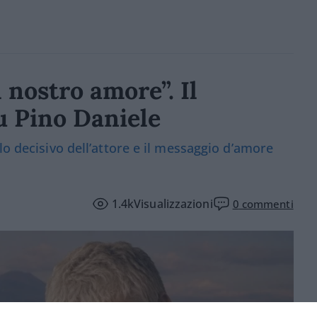
l nostro amore”. Il
u Pino Daniele
lo decisivo dell’attore e il messaggio d’amore
1.4k
Visualizzazioni
0
commenti