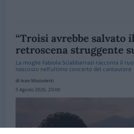
“Troisi avrebbe salvato i
retroscena struggente s
La moglie Fabiola Sciabbarrasi racconta il ruo
nascosto nell’ultimo concerto del cantautore
di Ivan Mazzoletti
5 Agosto 2026, 20:00