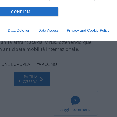
CONFIRM
Data Deletion
Data Access
Privacy and Cookie Policy
prima di tutti, l’immunità di comunità per
anità affrancata dal virus, ottenendo quel
 anticipata mobilità internazionale.
IONE EUROPEA
#VACCINO
PAGINA
SUCCESSIVA
7
Leggi i commenti