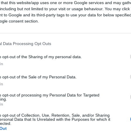
 that this website/app uses one or more Google services and may gath
including but not limited to your visit or usage behaviour. You may click 
 to Google and its third-party tags to use your data for below specifi
ogle consent section.
l Data Processing Opt Outs
CLICCA QUI
o opt-out of the Sharing of my personal data.
In
tra Londra e Bruxelles sul dopo-Brexit. Il
o opt-out of the Sale of my Personal Data.
ato dal
vicepremier britannico,
Michael
In
ssione europea,
Maros Sefcovic
, che
mmerciale” fra l’Irlanda del Nord britannica
to opt-out of processing my Personal Data for Targeted
ing.
tessero risvegliarsi anacronistiche tensioni
In
e Europea
che si dichiara disponibile a fare
o opt-out of Collection, Use, Retention, Sale, and/or Sharing
ito fra Gran Bretagna e Irlanda del Nord.
ersonal Data that Is Unrelated with the Purposes for which it
lected.
Out