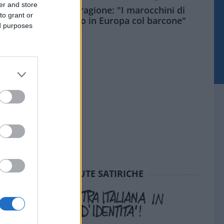
er and store
Meloni aveva ragione: "I marocchini di
to grant or
Ceuta sbarcano in Europa col barcone"
ed purposes
SEDUTE SATIRICHE