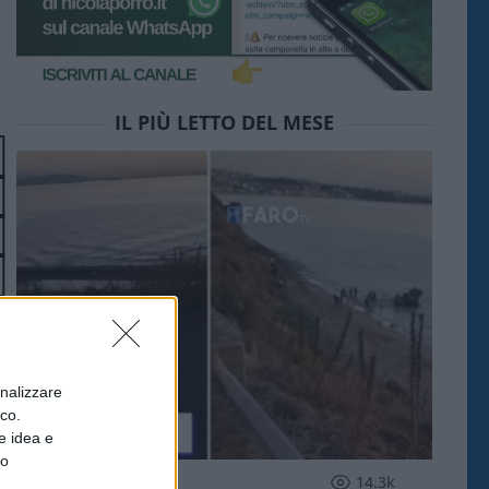
IL PIÙ LETTO DEL MESE
onalizzare
ico.
e idea e
to
ESTERI
14.3k