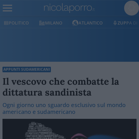
POLITICO
MILANO
ATLANTICO
ZUPPA DI P
APPUNTI SUDAMERICANI
Il vescovo che combatte la
dittatura sandinista
Ogni giorno uno sguardo esclusivo sul mondo
americano e sudamericano