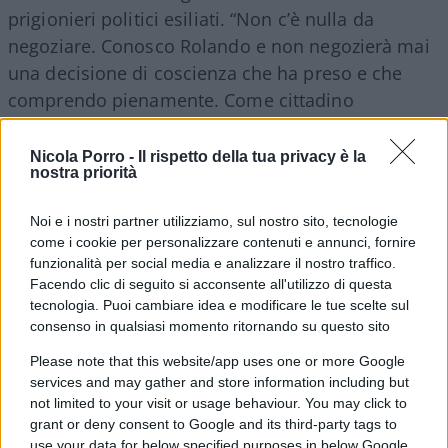
prigionieri politici esiliati. “Non c’è nulla da
negoziare. Conosco Rolando e non negozierà mai
una decisione di coscienza che ha preso e che
comprendo pienamente. Come cittadino
innocente ha il diritto di vivere libero nel suo
paese.
Nicola Porro -
Il rispetto della tua privacy è la
nostra priorità
Un pastore non va lontano dal suo popolo perché
Noi e i nostri partner utilizziamo, sul nostro sito, tecnologie
una dittatura glielo impone”, ha sottolineato
come i cookie per personalizzare contenuti e annunci, fornire
Silvio José Baez
, Arcivescovo ausiliare di
funzionalità per social media e analizzare il nostro traffico.
Facendo clic di seguito si acconsente all'utilizzo di questa
Managua, esiliato oggi negli Stati Uniti per ordine
tecnologia. Puoi cambiare idea e modificare le tue scelte sul
del Vaticano. Il vescovo non è solo. Secondo il
consenso in qualsiasi momento ritornando su questo sito
sondaggio condotto da Gallup per il media
Please note that this website/app uses one or more Google
Confidencial, il 79% dei nicaraguensi rifiuta la
services and may gather and store information including but
condanna contro Álvarez, incluso il 50% di seguaci
not limited to your visit or usage behaviour. You may click to
grant or deny consent to Google and its third-party tags to
sandinisti. Il vescovo è stato condannato a 26 anni
use your data for below specified purposes in below Google