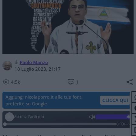
di
Paolo Manzo
10 Luglio 2023, 21:17
4.5k
1
Aggiungi nicolaporro.it alle tue fonti
CLICCA QUI
preferite su Google
Ascolta l'articolo
0:00
/
--:--