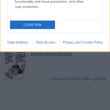
functionality and fraud prevention, and other
#MANDELA
#MESSICO
#SUDAMERICA
user protection.
1
CONFIRM
Leggi i commenti
Data Deletion
Data Access
Privacy and Cookie Policy
SEDUTE SATIRICHE
Vignetta del 04/08/2026
Vai all'archivio delle vignette