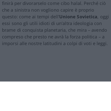
finirà per divorarselo come cibo halal. Perché ciò
che a sinistra non vogliono capire è proprio
questo: come ai tempi dell’
Unione Sovietica
, oggi
essi sono gli utili idioti di un’altra ideologia con
brame di conquista planetaria, che mira – avendo
compreso che presto ne avrà la forza politica – a
imporsi alle nostre latitudini a colpi di voti e leggi.