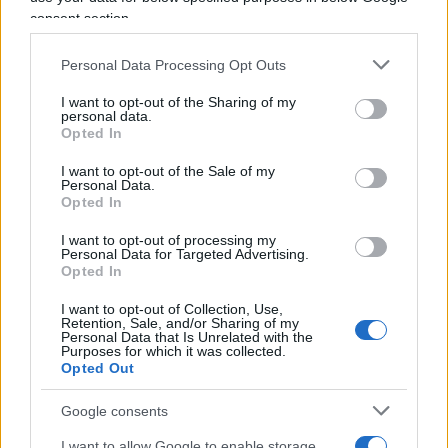
di carcere poche ore dopo aver rifiutato di essere
consent section.
bandito negli Stati Uniti, accusato di tradimento,
cospirazione e diffusione di notizie false.
Personal Data Processing Opt Outs
I want to opt-out of the Sharing of my
personal data.
Opted In
Timoroso della sua crescente influenza, Ortega ha
I want to opt-out of the Sale of my
cercato di screditarlo dal suo pulpito televisivo
Personal Data.
con una raffica di insulti che hanno ottenuto
Opted In
l’effetto opposto. Il leader sandinista lo ha
I want to opt-out of processing my
Personal Data for Targeted Advertising.
descritto come arrogante, terrorista e squilibrato,
Opted In
sorpreso che Álvarez non si sia piegato ai suoi
ordini. “Una cosa assurda, la decisione è dello
I want to opt-out of Collection, Use,
Retention, Sale, and/or Sharing of my
stato, non può rifiutarla. È incapace di avere il
Personal Data that Is Unrelated with the
Purposes for which it was collected.
coraggio di Cristo, che ha sopportato la
Opted Out
crocifissione”, ha detto Ortega. Álvarez difende il
Google consents
suo popolo da molto tempo. Fin dai primi giorni
della ribellione popolare dell’aprile 2018, il
I want to allow Google to enable storage