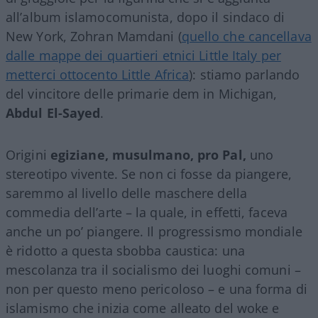
all’album islamocomunista, dopo il sindaco di
New York, Zohran Mamdani (
quello che cancellava
dalle mappe dei quartieri etnici Little Italy per
metterci ottocento Little Africa
): stiamo parlando
del vincitore delle primarie dem in Michigan,
Abdul El-Sayed
.
Origini
egiziane, musulmano,
pro Pal,
uno
stereotipo vivente. Se non ci fosse da piangere,
saremmo al livello delle maschere della
commedia dell’arte – la quale, in effetti, faceva
anche un po’ piangere. Il progressismo mondiale
è ridotto a questa sbobba caustica: una
mescolanza tra il socialismo dei luoghi comuni –
non per questo meno pericoloso – e una forma di
islamismo che inizia come alleato del woke e