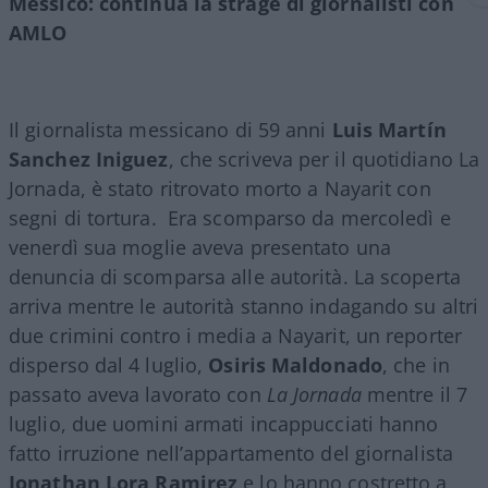
Messico: continua la strage di giornalisti con
AMLO
Il giornalista messicano di 59 anni
Luis Martín
Sanchez Iniguez
, che scriveva per il quotidiano La
Jornada, è stato ritrovato morto a Nayarit con
segni di tortura. Era scomparso da mercoledì e
venerdì sua moglie aveva presentato una
denuncia di scomparsa alle autorità. La scoperta
arriva mentre le autorità stanno indagando su altri
due crimini contro i media a Nayarit, un reporter
disperso dal 4 luglio,
Osiris Maldonado
, che in
passato aveva lavorato con
La Jornada
mentre il 7
luglio, due uomini armati incappucciati hanno
fatto irruzione nell’appartamento del giornalista
Jonathan Lora Ramirez
e lo hanno costretto a