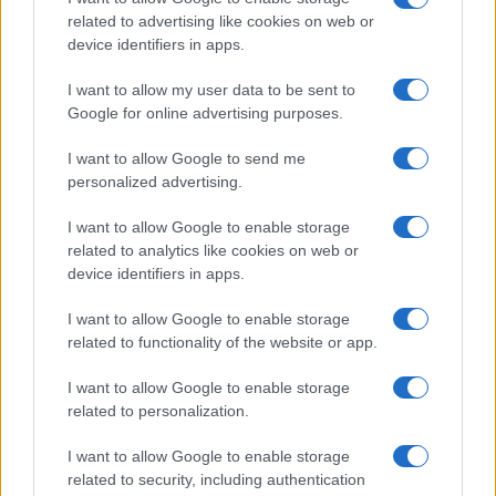
related to advertising like cookies on web or
vescovo ha protetto gli studenti nelle strade,
device identifiers in apps.
armato di un crocifisso e in mezzo alla brutale
repressione delle forze sandiniste.
I want to allow my user data to be sent to
Google for online advertising purposes.
Paolo Manzo, 10 luglio 2023
I want to allow Google to send me
personalized advertising.
I want to allow Google to enable storage
related to analytics like cookies on web or
device identifiers in apps.
Tutto sull’America Latina e il suo impatto su
economia e politica del vecchio continente. Iscriviti
I want to allow Google to enable storage
gratis alla newsletter di Paolo
related to functionality of the website or app.
Manzo
http://paolomanzo.
substack.com
. Dopo una
I want to allow Google to enable storage
settimana se vuoi con un abbonamento di 30 euro
related to personalization.
l’anno avrai diritto oltre che alla newsletter a
webinar e dossier di inchiesta esclusivi.
I want to allow Google to enable storage
related to security, including authentication