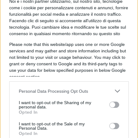
Noi e i nostri partner utilizziamo, sul nostro sito, tecnologie
ragazzo normale, che non aveva mai dato, mai,
come i cookie per personalizzare contenuti e annunci, fornire
nessun segno di squilibrio visibile e conviveva
funzionalità per social media e analizzare il nostro traffico.
tranquillamente in paese”, ha spiegato il sindaco
Facendo clic di seguito si acconsente all'utilizzo di questa
tecnologia. Puoi cambiare idea e modificare le tue scelte sul
di Modena Massimo Mezzetti. La sindaca di
consenso in qualsiasi momento ritornando su questo sito
Ravarino, Maurizia Rebecchi, conferma:
Please note that this website/app uses one or more Google
“Sappiamo che è stato seguito da un Centro di
services and may gather and store information including but
salute mentale e che, successivamente, ha
not limited to your visit or usage behaviour. You may click to
interrotto quel percorso. Sarà compito esclusivo
grant or deny consent to Google and its third-party tags to
use your data for below specified purposes in below Google
dell’indagine ricostruire l’intero quadro”. E poi
consent section.
aggiunge: “Ha frequentato la scuola primaria in
paese e gli insegnanti – spiega all’ANSA – ci hanno
Personal Data Processing Opt Outs
fatto sapere che aveva ottimo profitto,
era un uno
I want to opt-out of the Sharing of my
studente modello
. Altrettanto alla scuola
personal data.
secondaria di Bomporto, quindi assolutamente un
Opted In
bambino come tutti gli altri”. Il liceo lo ha svolto a
I want to opt-out of the Sale of my
Personal Data.
Modena e poi si è anche laureato in economica. E
Opted In