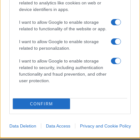
related to analytics like cookies on web or
schizoide della personalità. Un elemento che,
device identifiers in apps.
secondo il Viminale, rende più complessa la
lettura di quanto accaduto. Allo stesso tempo,
I want to allow Google to enable storage
related to functionality of the website or app.
però, il governo invita a non liquidare tutto come
il gesto isolato di un semplice squilibrato. Gli
I want to allow Google to enable storage
investigatori stanno infatti verificando se l’attacco
related to personalization.
possa inserirsi nel filone delle azioni compiute in
I want to allow Google to enable storage
Europa da soggetti fragili sul piano psichiatrico
related to security, including authentication
ma influenzati da contenuti d’odio, propaganda
functionality and fraud prevention, and other
religiosa o dinamiche emulative. Al momento non
user protection.
emergerebbero collegamenti con organizzazioni
terroristiche strutturate né prove di appartenenza
CONFIRM
a
reti jihadiste,
ma restano sotto esame i
messaggi, i profili social e i contatti dell’uomo.
Data Deletion
Data Access
Privacy and Cookie Policy