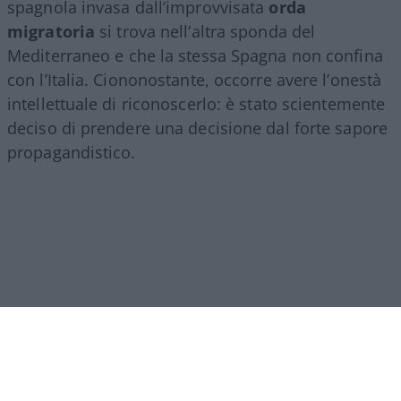
spagnola invasa dall’improvvisata
orda
migratoria
si trova nell’altra sponda del
Mediterraneo e che la stessa Spagna non confina
con l’Italia. Ciononostante, occorre avere l’onestà
intellettuale di riconoscerlo: è stato scientemente
deciso di prendere una decisione dal forte sapore
propagandistico.