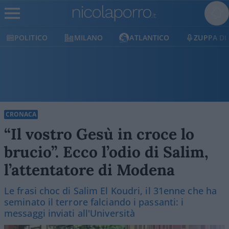
MILANO
ATLANTICO
ZUPPA DI PORRO
E
CRONACA
“Il vostro Gesù in croce lo
brucio”. Ecco l’odio di Salim,
l’attentatore di Modena
Le frasi choc di Salim El Koudri, il 31enne che ha
seminato il terrore falciando i passanti: i
messaggi inviati all'Università