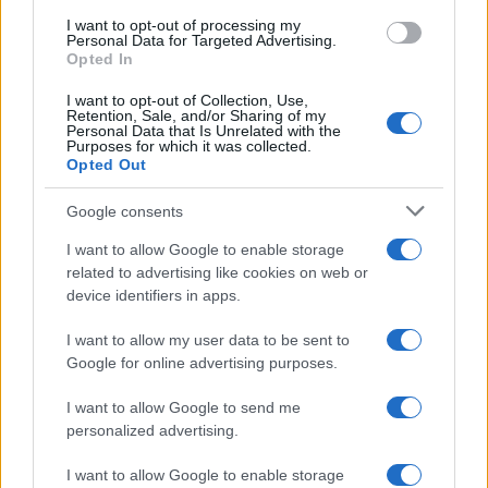
il suo percorso psicologico? “Nel 2022, questo
I want to opt-out of processing my
giovane chiese un’informazione rappresentando
Personal Data for Targeted Advertising.
un malessere. Non venne preso in carico da
Opted In
nessuno dei servizi sociali, perché orientato verso
I want to opt-out of Collection, Use,
il percorso sanitario. Da lì, l’accesso al centro di
Retention, Sale, and/or Sharing of my
Personal Data that Is Unrelated with the
salute mentale che lo ha seguito per i due anni
Purposes for which it was collected.
Opted Out
successivi, fino al 2024”. Nessun obbligo di
seguire le cure, però: “Non è che non sia stato
Google consents
seguito. C’è una componente di
I want to allow Google to enable storage
autodeterminazione della persona, a meno che
related to advertising like cookies on web or
non ci siano situazioni così gravi che prevedano
device identifiers in apps.
un intervento forzato”.
I want to allow my user data to be sent to
Google for online advertising purposes.
Il ministro dell’Interno
Matteo Piantedosi
ha
I want to allow Google to send me
spiegato che
El
Koudri
, figlio di immigrati
personalized advertising.
marocchini nato in provincia di Bergamo e
cittadino italiano, soffrirebbe di un disturbo
I want to allow Google to enable storage