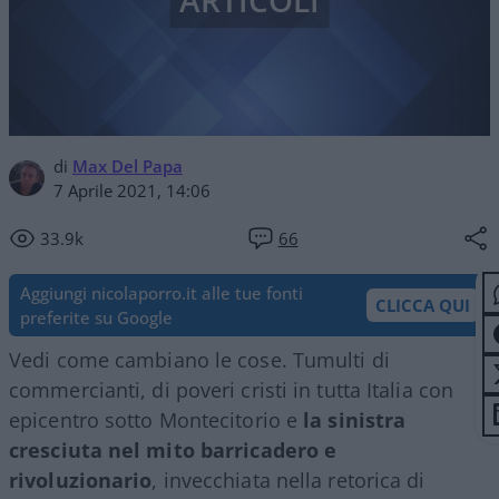
ARTICOLI
di
Max Del Papa
7 Aprile 2021, 14:06
33.9k
66
Aggiungi nicolaporro.it alle tue fonti
CLICCA QUI
preferite su Google
Vedi come cambiano le cose. Tumulti di
commercianti, di poveri cristi in tutta Italia con
epicentro sotto Montecitorio e
la sinistra
cresciuta nel mito barricadero e
rivoluzionario
, invecchiata nella retorica di