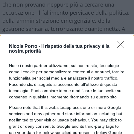
che non provano neppure più a cercare una
occupazione, il fallimento pervicace della politica,
della amministrazione emergenziale, della
gestione sanitaria, terrorizzante quanto inetta. A
fronte di
obblighi tributari
inesorabilmente
mantenuti
, di una criminalizzazione crescente in
Nicola Porro -
Il rispetto della tua privacy è la
nostra priorità
chi soffre, di una sequela infinita di prese in giro:
chiudere oggi per salvare la Pasqua, l’estate, il
Noi e i nostri partner utilizziamo, sul nostro sito, tecnologie
Natale, la Befana, il Carnevale, l’altra Pasqua,
come i cookie per personalizzare contenuti e annunci, fornire
l’altra estate. Due governi, due presidenti del
funzionalità per social media e analizzare il nostro traffico.
Consiglio che si sono passati il testimone
Facendo clic di seguito si acconsente all'utilizzo di questa
tecnologia. Puoi cambiare idea e modificare le tue scelte sul
dell’impotenza, con quest’ultimo che dice: se i
consenso in qualsiasi momento ritornando su questo sito
riscontri sanitari lo consentiranno, ci
Please note that this website/app uses one or more Google
confronteremo per valutare la situazione. E grazie
services and may gather and store information including but
tante!
not limited to your visit or usage behaviour. You may click to
grant or deny consent to Google and its third-party tags to
use your data for below specified purposes in below Google