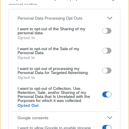
consent section.
È un nonsenso, ma un senso ce l’ha
: non
abbiamo niente, né soldi né vaccini, a dispetto del
Personal Data Processing Opt Outs
tour del generalissimo Figliuolo, e non sappiamo
I want to opt-out of the Sharing of my
che fare: nel frattempo teniamo serrato. Fino a
personal data.
Opted In
quando? Fino a che sarà necessario, a nostro
esclusivo arbitrio. C’è da stupirsi se alla fine il
I want to opt-out of the Sale of my
Personal Data.
tappo salta, se il vaso di Pandora si scoperchia e
Opted In
nessuno riesce più a rimetterci dentro i venti di
I want to opt-out of processing my
furore?
Personal Data for Targeted Advertising.
Opted In
La sinistra “legge e ordine”
I want to opt-out of Collection, Use,
Retention, Sale, and/or Sharing of my
Personal Data that Is Unrelated with the
Purposes for which it was collected.
La sinistra, a fronte di tanto marasma, non trova
Opted Out
di meglio che criminalizzare una volta di più gli
esasperati e i disperati; il mantra è talmente
Google consents
ipocrita che da solo basta a far montare in bestia:
I want to allow Google to enable storage