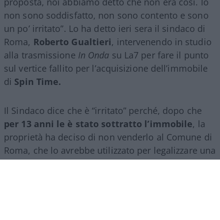
proposta, noi abbiamo detto che non era così. Io
non sono soddisfatto, non sono contento e sono
un po’ irritato”. Lo ha detto ieri sera il sindaco di
Roma,
Roberto Gualtieri
, intervenendo in studio
alla trasmissione
In Onda
su La7 per fare il punto
sul vertice fallito per l’acquisizione dell’immobile
di
Spin Time.
Il Sindaco dice che è “irritato” perché, dopo che
per 13 anni le è stato sottratto l’immobile
, la
proprietà ha deciso di non venderlo al Comune di
Roma, che lo avrebbe utilizzato per legalizzare una
vergognosa occupazione abusiva.