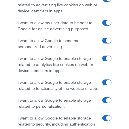
“Ah, noi comprendiamo, noi questi sciagurati li
related to advertising like cookies on web or
device identifiers in apps.
rispettiamo”. Il poscritto, implicito, essendo: a
patto che non rompano i coglioni. C’era ieri al tg2
I want to allow my user data to be sent to
Post un dibattito con
Fassina
di LeU e il direttore
Google for online advertising purposes.
del Foglio,
Cerasa
, che dicevano cose allucinanti:
I want to allow Google to send me
riaperture subordinate alla vaccinazione integrale
personalized advertising.
e definitiva, fino ad allora poco e niente. E lo è,
allucinante, se uno pensa a quanto scollamento,
I want to allow Google to enable storage
related to analytics like cookies on web or
al limite del cinismo irresponsabile, alberga in
device identifiers in apps.
molta parte della politica e dell’informazione che
corre appresso ai languori delle contesse, uniche
I want to allow Google to enable storage
related to functionality of the website or app.
di cui raccontare i tormenti da pandemia.
I want to allow Google to enable storage
related to personalization.
Aspettare la vaccinazione a tappeto mentre i
I want to allow Google to enable storage
vaccini non arrivano? Ma la sinistra “legge e
related to security, including authentication