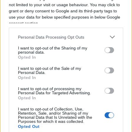
not limited to your visit or usage behaviour. You may click to
grant or deny consent to Google and its third-party tags to
use your data for below specified purposes in below Google
consent section.
Le green box per le zone a
Personal Data Processing Opt Outs
traffico limitato
I want to opt-out of the Sharing of my
personal data.
Opted In
Molto si può fare anche per regolare l’accesso dei
veicoli nelle
zone a traffico limitato
. A patto di
I want to opt-out of the Sale of my
Personal Data.
scommettere sempre sulla flessibilità e, come
Opted In
suggerisce uno studio del Politecnico, di
I want to opt-out of processing my
considerare non più la classe Euro ufficiale di
Personal Data for Targeted Advertising.
Opted In
appartenenza, ma i dati effettivi rilevati dalle
green box
. Strumenti tecnologici pensati per
I want to opt-out of Collection, Use,
Retention, Sale, and/or Sharing of my
classificare l’impatto ambientale di ciascun
Personal Data that Is Unrelated with the
Purposes for which it was collected.
veicolo che, grazie alla telematica
UnipolTech
,
Opted Out