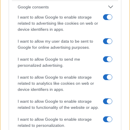
misurano in modo continuativo i chilometri
Google consents
percorsi, le velocità, le brusche accelerazioni e le
frenate. Perché un’automobile con classe Euro
I want to allow Google to enable storage
elevata, se è guidata in modo inefficiente, può
related to advertising like cookies on web or
device identifiers in apps.
generare un impatto ambientale maggiore
rispetto a un veicolo più vecchio ma guidato in
I want to allow my user data to be sent to
modo “amico dell’ambiente”.
Google for online advertising purposes.
I want to allow Google to send me
personalized advertising.
I want to allow Google to enable storage
related to analytics like cookies on web or
device identifiers in apps.
I want to allow Google to enable storage
related to functionality of the website or app.
I want to allow Google to enable storage
related to personalization.