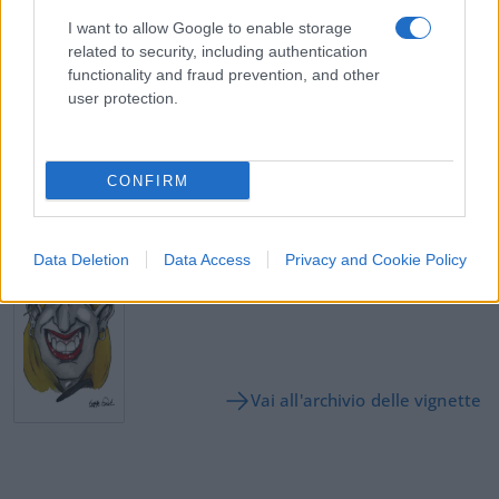
I want to allow Google to enable storage
related to security, including authentication
functionality and fraud prevention, and other
user protection.
Contenuto consigliato
CONFIRM
SEDUTE SATIRICHE
Data Deletion
Data Access
Privacy and Cookie Policy
Vignetta del 07/08/2026
Vai all'archivio delle vignette