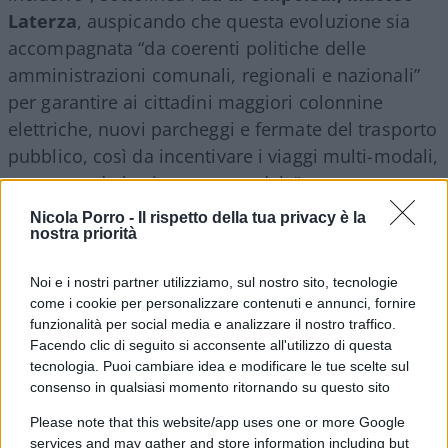
Laterza
, auspicando che questa evoluzione sia
accompagnata “da coerenti politiche delle
amministrazioni comunali, regionali e nazionali”
per garantire ai cittadini maggiori colonnine
elettriche, nuovi parcheggi e fermate del trasporto
pubblico, così da incentivare i viaggi multi-modali,
aumentando la sicurezza stradale”.
Nicola Porro -
Il rispetto della tua privacy è la
nostra priorità
Noi e i nostri partner utilizziamo, sul nostro sito, tecnologie
come i cookie per personalizzare contenuti e annunci, fornire
funzionalità per social media e analizzare il nostro traffico.
Facendo clic di seguito si acconsente all'utilizzo di questa
tecnologia. Puoi cambiare idea e modificare le tue scelte sul
consenso in qualsiasi momento ritornando su questo sito
Please note that this website/app uses one or more Google
services and may gather and store information including but