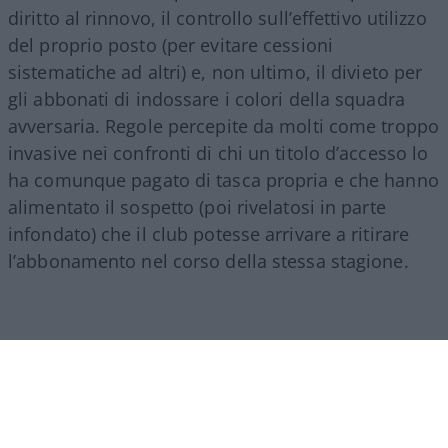
diritto al rinnovo, il controllo sull’effettivo utilizzo
del proprio posto (per evitare cessioni
sistematiche ad altri) e, non ultimo, il divieto per
gli abbonati di indossare i colori della squadra
avversaria. Regole percepite da molti come troppo
invasive nei confronti di chi un titolo d’accesso lo
ha comunque pagato di tasca propria e che hanno
alimentato il sospetto (poi rivelatosi in parte
infondato) che il club potesse arrivare a ritirare
l’abbonamento nel corso della stessa stagione.