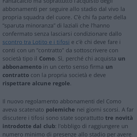
Fantacalcio ma soprattutto l’acquisto degli
abbonamenti per seguire allo stadio dal vivo la
propria squadra del cuore. C’è chi fa parte della
“sparuta minoranza” di laziali che l’hanno
confermato senza lasciarsi condizionare dallo
scontro tra Lotito e i tifosi
e c’è chi deve fare i
conti con un “contratto” da sottoscrivere con
società tipo il
Como
. Sì, perché chi acquista
un
abbonamento
in un certo senso firma
un
contratto
con la propria società e deve
rispettare alcune regole
.
Il nuovo regolamento abbonamenti del Como
aveva scatenato
polemiche
nei giorni scorsi. A far
discutere i tifosi sono state soprattutto
tre novità
introdotte dal club
: l’obbligo di raggiungere un
numero minimo di presenze allo stadio per avere