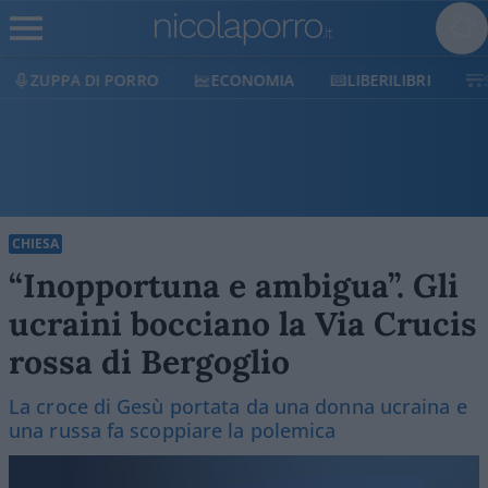
ECONOMIA
LIBERILIBRI
SHOP
SOSTIENICI
CHIESA
“Inopportuna e ambigua”. Gli
ucraini bocciano la Via Crucis
rossa di Bergoglio
La croce di Gesù portata da una donna ucraina e
una russa fa scoppiare la polemica