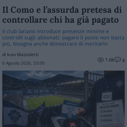
Il Como e l’assurda pretesa di
controllare chi ha già pagato
Il club lariano introduce presenze minime e
controlli sugli abbonati: pagare il posto non basta
più, bisogna anche dimostrare di meritarlo
di Ivan Mazzoletti
1.6k
4
6 Agosto 2026, 20:00