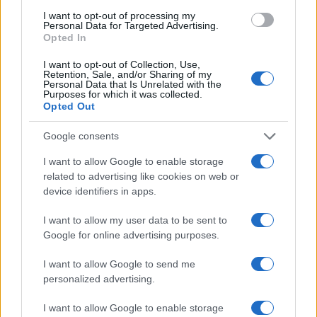
condannato la guerra e il sangue versato – e ci
I want to opt-out of processing my
Personal Data for Targeted Advertising.
mancherebbe – ma è sempre sembrato un atto
Opted In
dovuto più che una presa di posizione netta e
I want to opt-out of Collection, Use,
sostenuta con convinzione.
Retention, Sale, and/or Sharing of my
Personal Data that Is Unrelated with the
Purposes for which it was collected.
Opted Out
E anche i bersagli delle sue parole sono sempre
Google consents
stati molto astratti e generici. Non che ci si
I want to allow Google to enable storage
aspettasse un Papa con l’elmetto, o un Giovanni
related to advertising like cookies on web or
device identifiers in apps.
Paolo II, ma da un carattere forte come quello di
Bergoglio
era lecito attendersi un’incisività
I want to allow my user data to be sent to
maggiore
, quantomeno sotto il profilo mediatico.
Google for online advertising purposes.
I want to allow Google to send me
#PAPA BERGOGLIO
#RUSSIA
#UCRAINA
personalized advertising.
#VATICANO
#VIA CRUCIS
I want to allow Google to enable storage