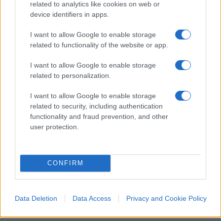
Pagina
related to analytics like cookies on web or
PAGINA
Precedente
device identifiers in apps.
SUCCESSIVA
I want to allow Google to enable storage
related to functionality of the website or app.
60
Leggi i commenti
I want to allow Google to enable storage
related to personalization.
I want to allow Google to enable storage
SEDUTE SATIRICHE
related to security, including authentication
Vignetta del 04/08/2026
functionality and fraud prevention, and other
user protection.
Vai all'archivio delle vignette
CONFIRM
Data Deletion
Data Access
Privacy and Cookie Policy