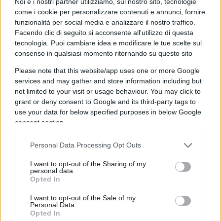
Noi e i nostri partner utilizziamo, sul nostro sito, tecnologie
Il silenzio del Vaticano
come i cookie per personalizzare contenuti e annunci, fornire
funzionalità per social media e analizzare il nostro traffico.
A queste dichiarazioni
il Vaticano per il
Facendo clic di seguito si acconsente all'utilizzo di questa
tecnologia. Puoi cambiare idea e modificare le tue scelte sul
momento ha preferito non replicare
, ma,
consenso in qualsiasi momento ritornando su questo sito
nonostante il grande imbarazzo per l’incidente
Please note that this website/app uses one or more Google
diplomatico, sembra a tutti gli effetti un silenzio
services and may gather and store information including but
assenso perché
il Papa andrà dritto per la sua
not limited to your visit or usage behaviour. You may click to
strada
. “Sotto la croce si può stare insieme –
grant or deny consent to Google and its third-party tags to
fanno sapere da Oltretevere. “Il Papa non
use your data for below specified purposes in below Google
consent section.
rinuncerà a questo piccolo segno di pace”. Al di là
del singolo episodio, però, quello che non ha mai
Personal Data Processing Opt Outs
del tutto convinto, per la verità non solo gli
I want to opt-out of the Sharing of my
ucraini, è
l’atteggiamento troppo
personal data.
“democristiano” del Papa nei confronti della
Opted In
Russia
, di Putin e del conflitto in senso lato, sin
I want to opt-out of the Sale of my
Personal Data.
dai suoi albori. Certo, ultimamente ci sono stati
Opted In
degli episodi in cui il successore di Pietro ha