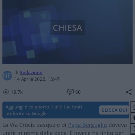
CHIESA
di
Redazione
14 Aprile 2022, 13:47
19.7k
60
Aggiungi nicolaporro.it alle tue fonti
CLICCA QUI
preferite su Google
La Via Crucis pasquale di
Papa Bergoglio
doveva
unire in nome della pace. E invece ha finito per