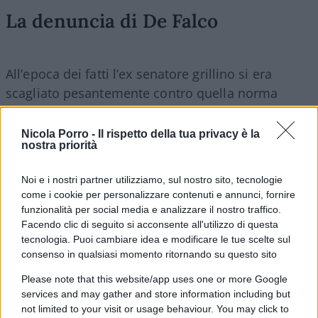
La denuncia di De Falco
All’epoca dei fatti l’ex senatore grillino si era
scagliato pesantemente contro quella norma
“blindata” dai Cinque Stelle. Un’opposizione che
gli sarebbe poi costata
la cacciata dal
Nicola Porro -
Il rispetto della tua privacy è la
nostra priorità
Movimento
. “Mi fu contestato il no al decreto
Salvini, ma certamente – rivela De Falco – il
Noi e i nostri partner utilizziamo, sul nostro sito, tecnologie
decreto Genova fu la goccia che fece traboccare il
come i cookie per personalizzare contenuti e annunci, fornire
vaso a metà novembre 2018. Contestai i 12 articoli
funzionalità per social media e analizzare il nostro traffico.
che riguardavano il condono a Ischia. Mi fu
Facendo clic di seguito si acconsente all'utilizzo di questa
tecnologia. Puoi cambiare idea e modificare le tue scelte sul
risposto che non si potevano presentare
consenso in qualsiasi momento ritornando su questo sito
emendamenti e che il condono si sarebbe fatto. Il
Please note that this website/app uses one or more Google
senatore Santangelo, allora sottosegretario ai
services and may gather and store information including but
Rapporti con il Parlamento, disse che era stato
not limited to your visit or usage behaviour. You may click to