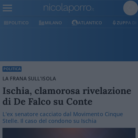
POLITICO
MILANO
ATLANTICO
ZUPPA DI
POLITICA
LA FRANA SULL'ISOLA
Ischia, clamorosa rivelazione
di De Falco su Conte
L'ex senatore cacciato dal Movimento Cinque
Stelle. Il caso del condono su Ischia