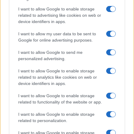
I want to allow Google to enable storage
Le accuse a Conte
related to advertising like cookies on web or
device identifiers in apps.
I want to allow my user data to be sent to
“Tutto il M5s difese quella norma, eccetto me e le
Google for online advertising purposes.
senatrici Nugnes e Fattori – prosegue De Falco. Il
I want to allow Google to send me
Movimento si muoveva come una testuggine,
personalized advertising.
secondo un’espressione evocata all’epoca da Luigi
Di Maio. Il voto su Ischia contribuì alla mia
I want to allow Google to enable storage
related to analytics like cookies on web or
espulsione. A certificarlo fu il Movimento stesso
device identifiers in apps.
nelle motivazioni che accompagnarono il mio
provvedimento disciplinare. Su quel condono
I want to allow Google to enable storage
related to functionality of the website or app.
Conte all’epoca nulla ebbe da eccepire”, afferma
l’ex senatore pentastellato togliendosi qualche
I want to allow Google to enable storage
sassolino dalle scarpe.
related to personalization.
I want to allow Google to enable storage