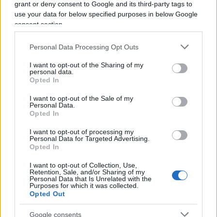
deciso così”.
grant or deny consent to Google and its third-party tags to
use your data for below specified purposes in below Google
consent section.
Gregorio De Falco
in Commissione provò anche
a bloccare la norma sul condono
: “Avevo
Personal Data Processing Opt Outs
predisposto un emendamento che prevedeva di
I want to opt-out of the Sharing of my
tagliare le ultime parole dell’articolo 25 laddove si
personal data.
Opted In
faceva riferimento alla legge 47 del 1985. In
Commissione “fu messo ai voti l’emendamento
I want to opt-out of the Sale of my
Personal Data.
presentato dalla senatrice forzista Urania
Opted In
Papatheu, identico al mio. Il governo fu battuto e
I want to opt-out of processing my
quell’emendamento passò. Immediatamente si
Personal Data for Targeted Advertising.
Opted In
auto-sospesero quattro senatori campani di Forza
Italia. Il giorno seguente in Aula Fi, dopo un
I want to opt-out of Collection, Use,
Retention, Sale, and/or Sharing of my
travaglio interno, tornò a ‘militare’ a favore dei
Personal Data that Is Unrelated with the
Purposes for which it was collected.
condoni e quindi votò contro il ‘proprio’
Opted Out
emendamento a firma Papatheu. Insieme a Fi
votarono la Lega e Movimento 5 Stelle”.
Google consents