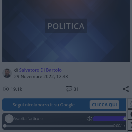
POLITICA
di
Salvatore Di Bartolo
29 Novembre 2022, 12:33
19.1k
31
Segui nicolaporro.it su Google
CLICCA QUI
Ascolta l'articolo
0:00
/
--:--