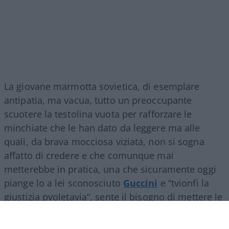
La giovane marmotta sovietica, di esemplare
antipatia, ma vacua, tutto un preoccupante
scuotere la testolina vuota per rafforzare le
minchiate che le han dato da leggere ma alle
quali, da brava mocciosa viziata, non si sogna
affatto di credere e che comunque mai
metterebbe in pratica, una che sicuramente oggi
piange lo a lei sconosciuto
Guccini
e “tvionfi la
giustizia pvoletavia”, sente il bisogno di mettere le
mani avanti: “Commmai un campeggiio
comunistaah?”. Già, come mai quest’ennesima