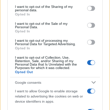
I want to opt-out of the Sharing of my
personal data.
Opted In
I want to opt-out of the Sale of my
Personal Data.
Opted In
00:00
01:29
I want to opt-out of processing my
Personal Data for Targeted Advertising.
Intanto continuano le trattative per cercare di
Opted In
liberare gli ostaggi. Hamas ha pubblicato un video
I want to opt-out of Collection, Use,
di propaganda su social media in cui si vede
Noa
Retention, Sale, and/or Sharing of my
Personal Data that Is Unrelated with the
Marciano
, una soldatessa israeliana di 19 anni
Purposes for which it was collected.
Opted Out
rapita il 7 ottobre, che dichiara di essere
prigioniera dei terroristi da quattro giorni. Le
Google consents
immagini finali mostrano però il suo cadavere.
I want to allow Google to enable storage
Secondo le brigate al-Qassam di Hamas, la
related to advertising like cookies on web or
giovane è stata uccisa in un bombardamento
device identifiers in apps.
israeliano. Secondo Tel Aviv, invece, Noa sarebbe