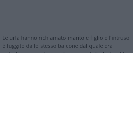
Le urla hanno richiamato marito e figlio e l’intruso
è fuggito dallo stesso balcone dal quale era
entrato, passando poi attraverso i tetti degli edifici
vicini.
La Policía Nacional, già allertata per la
presenza di un giovane nella zona
, lo ha
individuato e arrestato poco dopo nei pressi
dell’Hotel Puerta de África. Dovrà comparire
sabato davanti al giudice con rito rapido per
violazione di domicilio. «Se non ci fossero stati
mio marito e mio figlio sarei stata indifesa», ha
raccontato Ferrón, elogiando la rapidità
dell’intervento della polizia.