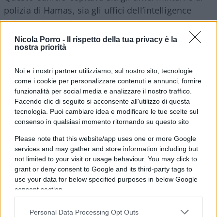
polizia di Hamas, sia gli uffici dell’intelligence
militare, il quartier generale e vari avamposti.
“Alcuni di questi avamposti – spiega il portavoce
Nicola Porro -
Il rispetto della tua privacy è la
nostra priorità
dell’Idf – sono stati utilizzati da Hamas per
l’addestramento in preparazione all’invasione di
Noi e i nostri partner utilizziamo, sul nostro sito, tecnologie
Israele sabato 7 ottobre”. Secondo Beirut Osama
come i cookie per personalizzare contenuti e annunci, fornire
Hamdan, rappresentante di Hamas in Libano,
funzionalità per social media e analizzare il nostro traffico.
tuttavia, “Hamas e le Brigate Izzeddin al Qassam
Facendo clic di seguito si acconsente all'utilizzo di questa
tecnologia. Puoi cambiare idea e modificare le tue scelte sul
hanno il controllo della situazione operativa e di
consenso in qualsiasi momento ritornando su questo sito
combattimento nella Striscia di Gaza e rispondono
Please note that this website/app uses one or more Google
agli attacchi del nemico 24 ore su 24, seguendo i
services and may gather and store information including but
piani di difesa preparati attentamente”.
not limited to your visit or usage behaviour. You may click to
grant or deny consent to Google and its third-party tags to
use your data for below specified purposes in below Google
Video
consent section.
Player
Personal Data Processing Opt Outs