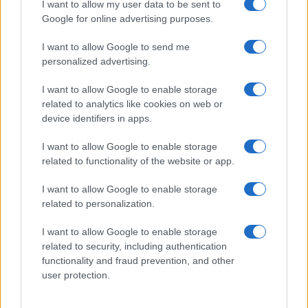
I want to allow my user data to be sent to
stata uccisa da “barbari assassini nel corso della
Google for online advertising purposes.
sua prigionia”. Hamas ha inoltre accusato Israele
di aver bloccato
un accordo mediato dal Qatar
I want to allow Google to send me
personalized advertising.
per la liberazione di 50-70 donne e bambini rapiti.
Tel Aviv avrebbe chiesto la liberazione di cento
I want to allow Google to enable storage
donne e bambini detenuti a Gaza, un’istanza che i
related to analytics like cookies on web or
device identifiers in apps.
terroristi palestinesi considerano come una
manovra di rinvio da parte di Israele.
I want to allow Google to enable storage
related to functionality of the website or app.
I want to allow Google to enable storage
Nel tentativo di mitigare la situazione umanitaria,
related to personalization.
le forze israeliane hanno annunciato una nuova
I want to allow Google to enable storage
pausa umanitaria a Gaza City. Le operazioni
related to security, including authentication
offensive verranno sospese dalle 10.00 alle 14.00
functionality and fraud prevention, and other
locali per permettere alla popolazione civile di
user protection.
evacuare verso sud, utilizzando l’autostrada