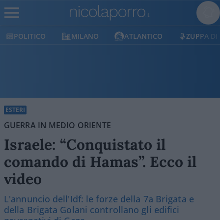
POLITICO
MILANO
ATLANTICO
ZUPPA DI 
ESTERI
GUERRA IN MEDIO ORIENTE
Israele: “Conquistato il
comando di Hamas”. Ecco il
video
L'annuncio dell'Idf: le forze della 7a Brigata e
della Brigata Golani controllano gli edifici