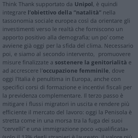
Think Thank supportato da
Unipol
, è quindi
integrare
l’obiettivo della “natalità”
nella
tassonomia sociale europea così da orientare gli
investimenti verso le realtà che forniscono un
apporto positivo alla demografia; un po’ come
avviene già oggi per la sfida del clima. Necessario
poi, e siamo al secondo intervento,
promuovere
misure finalizzate a
sostenere la genitorialità
e
ad accrescere l
’
occupazione femminile
, dove
oggi l’Italia è penultima in Europa, anche con
specifici corsi di formazione e incentivi fiscali per
la previdenza complementare. Il terzo passo è
mitigare i flussi migratori in uscita e rendere più
efficiente il mercato del lavoro: oggi la Penisola è
stretta come in una morsa tra la fuga dei suoi
“cervelli” e una immigrazione poco «qualificata»
(solo il 13% degli stranieri è laureato, il valore più