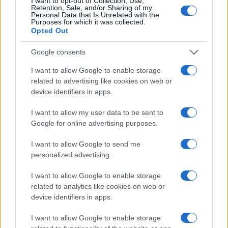
I want to opt-out of Collection, Use,
anni di residenza in Italia, rivedendo la scala di
Retention, Sale, and/or Sharing of my
Personal Data that Is Unrelated with the
equivalenza e differenziando l
’
importo
Purposes for which it was collected.
Opted Out
dell’assegno in base al costo della vita
e
all’inflazione; necessario poi rivedere gli importi al
Google consents
variare dei redditi da lavoro e vincolare il sussidio
I want to allow Google to enable storage
alla partecipazione ai
percorsi di formazione
.
related to advertising like cookies on web or
device identifiers in apps.
I want to allow my user data to be sent to
Google for online advertising purposes.
Il Sud fanalino di coda anche sul
I want to allow Google to send me
welfare
personalized advertising.
A rendere il cambio di passo ancora più urgente è
I want to allow Google to enable storage
related to analytics like cookies on web or
il fatto che l’Italia è un Paese spaccato tra Nord,
device identifiers in apps.
Centro e Sud anche nella capacità delle singole
Regioni di rispondere alle esigenze di welfare dei
I want to allow Google to enable storage