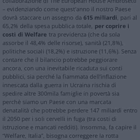
collaborazione di The European House Ambrosetti
– evidenziando come quest’anno il nostro Paese
dovrà staccare un assegno da
615 miliardi
, pari al
65,2% della spesa pubblica totale,
per coprire i
costi di Welfare
tra previdenza (che da sola
assorbe il 48,4% delle risorse), sanità (21,8%),
politiche sociali (18,2%) e istruzione (11,6%). Senza
contare che il bilancio potrebbe peggiorare
ancora, con una inevitabile ricaduta sui conti
pubblici, sia perché la fiammata dell
’
inflazione
innescata dalla guerra in Ucraina rischia di
spedire altre 300mila famiglie in povertà sia
perchè siamo un Paese con una marcata
denatalità che potrebbe perdere 147 miliardi entro
il 2050 per i soli cervelli in fuga (tra costi di
istruzione e mancati redditi). Insomma, fa capire il
“
Welfare, Italia”, bisogna correggere la rotta