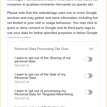
lavoro, anche tramite un monitoraggio dei fondi
consenso in qualsiasi momento ritornando su questo sito
sanitari. Il sesto intervento è appunto
ridefinire il
Reddito di Cittadinanza
come strumento di
Please note that this website/app uses one or more Google
services and may gather and store information including but
inclusione sociale e potenziarne i meccanismi per
not limited to your visit or usage behaviour. You may click to
l’inserimento al lavoro. Va detto, infatti, che ad
grant or deny consent to Google and its third-party tags to
oggi il 56% delle persone povere non ha accesso
use your data for below specified purposes in below Google
consent section.
al sussidio e che un
percettore su tre in realtà
non è povero. Il Reddito si è rivelato inoltre poco
Personal Data Processing Opt Outs
efficace nell’accompagnare le persone verso una
occupazione, sia per la ridotta capacità di presa in
I want to opt-out of the Sharing of my
personal data.
carico dei centri per l
’
impiego, sia per il
Opted In
meccanismo che prevede che tutto il reddito da
I want to opt-out of the Sale of my
lavoro aggiuntivo guadagnato sia compensato da
Personal Data.
Opted In
una pari riduzione del Rdc; di fatto un disincentivo
a cercare un posto. Il Think Tank sostenuto dal
I want to opt-out of processing my
Personal Data for Targeted Advertising.
Unipol consiglia pertanto di rafforzare l’inclusione
Opted In
sociale del sussidio, riducendo il requisito dei 10