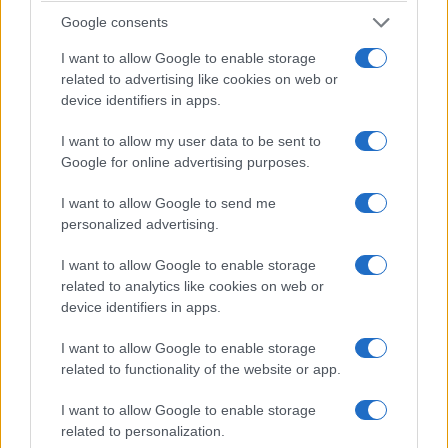
Google consents
in occidente.
Nessuna donna italiana di sinistra,
nessuna femminista comunista la sostiene. Al
I want to allow Google to enable storage
contrario, passano lei in fama di repressiva,
related to advertising like cookies on web or
device identifiers in apps.
siccome “siamo libere di non decidere”: e già
questa formula è ignobilmente vigliacca, uno deve
I want to allow my user data to be sent to
essere sempre libero di decidere e ogni scelta è
Google for online advertising purposes.
meglio dell’ignavia.
I want to allow Google to send me
personalized advertising.
Ma
il comunismo, come l’islamismo, punta a
I want to allow Google to enable storage
deresponsabilizzare l’individuo,
a seppellire la
related to analytics like cookies on web or
sua mente, la sua coscienza sotto drappi di
device identifiers in apps.
conformismo atrofizzato. Il lavaggio del cervello è
I want to allow Google to enable storage
tutto ciò che vogliono, la mascherina che parte
related to functionality of the website or app.
dalla bocca e arriva nella psiche. Il velo integrale,
il burkini non saranno mai libera scelta, ma solo
I want to allow Google to enable storage
related to personalization.
maschere di ferro in involucri di seta. “Ho scelto il