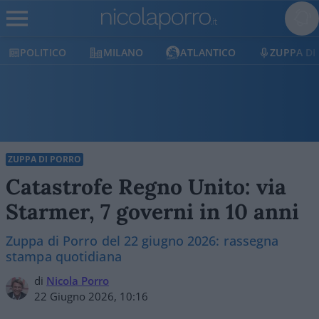
POLITICO
MILANO
ATLANTICO
ZUPPA DI
ZUPPA DI PORRO
Catastrofe Regno Unito: via
Starmer, 7 governi in 10 anni
Zuppa di Porro del 22 giugno 2026: rassegna
stampa quotidiana
di
Nicola Porro
22 Giugno 2026, 10:16