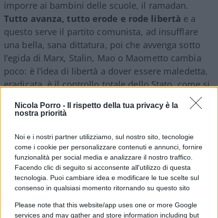
imporre ai bambini delle scuole, il ramadan.
Tutto avanza, tutto erode e rode libertà
e a
questo serve il partito comunista, ad insufflare
una bella, sana dittatura, poi che avvenga sotto
l’egida di Marx, Stalin, Mao o Maometto cambia
poco: è l’idea di libertà a dover essere maledetta,
eradicata, è il controllo totale dello Stato, come si
vedeva in pandemia. Oggi allo scopo serve l’Islam
Nicola Porro -
Il rispetto della tua privacy è la
fanatico, poi si vedrà.
nostra priorità
Noi e i nostri partner utilizziamo, sul nostro sito, tecnologie
“Il nazionalismo non riconosce i confini; non si
come i cookie per personalizzare contenuti e annunci, fornire
fermeranno finché non trasformeranno le società
funzionalità per social media e analizzare il nostro traffico.
libere in arene per l’applicazione della loro sharia,
Facendo clic di seguito si acconsente all'utilizzo di questa
finché non imporranno un’obbligatoria hijab alle
tecnologia. Puoi cambiare idea e modificare le tue scelte sul
consenso in qualsiasi momento ritornando su questo sito
donne occidentali e finché non legalizzeranno il
matrimonio con ragazze di 9 anni” (la pedofilia
Please note that this website/app uses one or more Google
services and may gather and store information including but