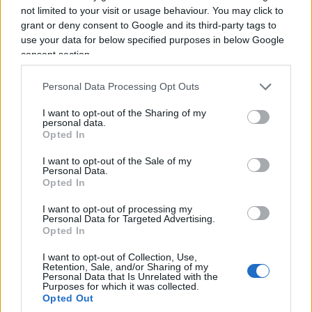
istituzionalizzata è un altro pallino comunista).
not limited to your visit or usage behaviour. You may click to
Dicendo, scrivendo tutto questo, cioè l’unica verità
grant or deny consent to Google and its third-party tags to
vera, per le nostre femen col culo incremato
use your data for below specified purposes in below Google
Masih Alinejad
ha smesso di essere una donna.
consent section.
Personal Data Processing Opt Outs
I want to opt-out of the Sharing of my
personal data.
Opted In
I want to opt-out of the Sale of my
Personal Data.
Opted In
I want to opt-out of processing my
Personal Data for Targeted Advertising.
Opted In
I want to opt-out of Collection, Use,
Retention, Sale, and/or Sharing of my
Personal Data that Is Unrelated with the
Purposes for which it was collected.
È una nemica, una fascista, figuratevi, una che
Opted Out
sobilla, che
merita la fatwa in patria così come