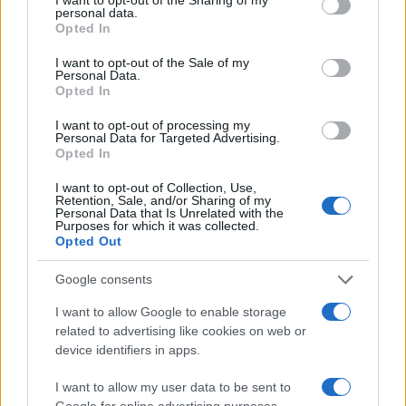
personal data.
“La partita è finita”. Terremoto a
Opted In
Londra, c’è la data: “Starmer si
I want to opt-out of the Sale of my
dimette”
Personal Data.
Opted In
di
Redazione
I want to opt-out of processing my
8k
Personal Data for Targeted Advertising.
21 Giugno 2026, 9:34
Opted In
I want to opt-out of Collection, Use,
Retention, Sale, and/or Sharing of my
Personal Data that Is Unrelated with the
Purposes for which it was collected.
Opted Out
Google consents
I want to allow Google to enable storage
related to advertising like cookies on web or
device identifiers in apps.
I want to allow my user data to be sent to
Google for online advertising purposes.