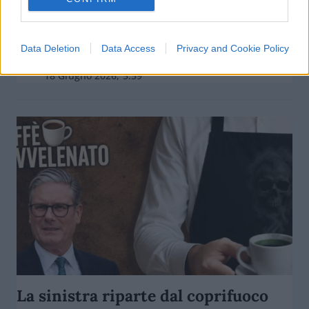
La Russia alza il tiro, approfittando
di leader europei deboli
Data Deletion
Data Access
Privacy and Cookie Policy
di
Stefano Magni
3.7k
18 Giugno 2026, 5:59
La sinistra riparte dal coprifuoco