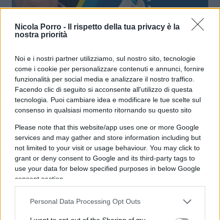
Catastrofe Regno Unito: via
Nicola Porro -
Il rispetto della tua privacy è la
nostra priorità
Starmer, 7 governi in 10 anni
Noi e i nostri partner utilizziamo, sul nostro sito, tecnologie
di
Nicola Porro
come i cookie per personalizzare contenuti e annunci, fornire
12.3k
22 Giugno 2026, 10:16
funzionalità per social media e analizzare il nostro traffico.
Facendo clic di seguito si acconsente all'utilizzo di questa
tecnologia. Puoi cambiare idea e modificare le tue scelte sul
consenso in qualsiasi momento ritornando su questo sito
Please note that this website/app uses one or more Google
services and may gather and store information including but
not limited to your visit or usage behaviour. You may click to
grant or deny consent to Google and its third-party tags to
use your data for below specified purposes in below Google
consent section.
Personal Data Processing Opt Outs
I want to opt-out of the Sharing of my