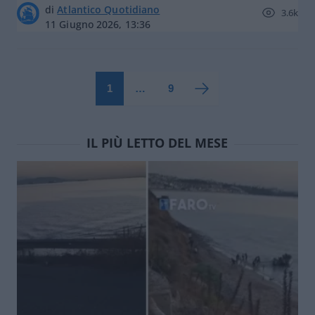
di
Atlantico Quotidiano
3.6k
11 Giugno 2026, 13:36
1
…
9
IL PIÙ LETTO DEL MESE