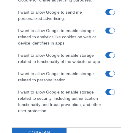
Usa-Iran, tregua o trappola? Stasera
I want to allow Google to send me
Red Pill episodio 83
personalized advertising.
I want to allow Google to enable storage
di
Atlantico Quotidiano
4k
related to analytics like cookies on web or
18 Giugno 2026, 12:38
device identifiers in apps.
I want to allow Google to enable storage
related to functionality of the website or app.
I want to allow Google to enable storage
related to personalization.
I want to allow Google to enable storage
related to security, including authentication
functionality and fraud prevention, and other
user protection.
CONFIRM