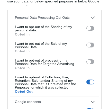
use your data for below specified purposes in below Google
riferito di aver incaricato il Comitato Esecutivo
consent section.
Nazionale del Labour di predisporre il calendario
per l’elezione del nuovo leader. La tabella di
Personal Data Processing Opt Outs
marcia, ha spiegato, consentirà di individuare il
I want to opt-out of the Sharing of my
suo successore prima della ripresa dei lavori
personal data.
Opted In
parlamentari prevista per settembre. Starmer ha
fatto sapere che rimarrà “in carica come primo
I want to opt-out of the Sale of my
Personal Data.
ministro fino a quando sarà completata” la sfida
Opted In
per la nomina di un nuovo leader del partito
I want to opt-out of processing my
Laburista. “Farò tutto quello che posso per
Personal Data for Targeted Advertising.
garantire un’ordinata transizione di potere”, ha
Opted In
aggiunto, garantendo che assicurerà al suo
I want to opt-out of Collection, Use,
Retention, Sale, and/or Sharing of my
successore “pieno ed inequivocabile sostegno”.
Personal Data that Is Unrelated with the
Purposes for which it was collected.
Qualora si aprisse una competizione per la
Opted Out
leadership, il nuovo capo del Labour e primo
ministro entrerebbe in carica entro la ripresa dei
Google consents
lavori del Parlamento britannico, prevista per