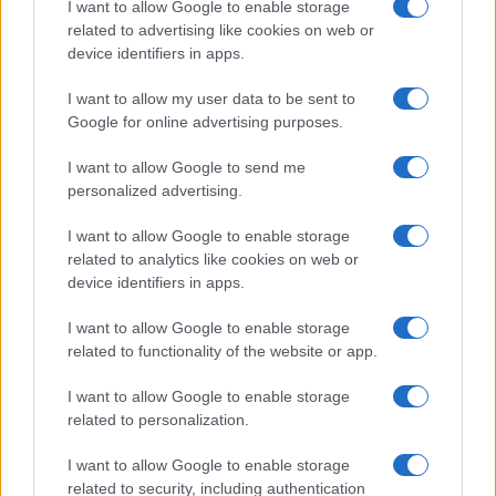
I want to allow Google to enable storage
settembre. Se invece
Andy Burnham
dovesse
related to advertising like cookies on web or
restare l’unico candidato in corsa — uno scenario
device identifiers in apps.
che nelle ultime ore sta guadagnando sempre più
I want to allow my user data to be sent to
consensi e che viene già definito da alcuni come
Google for online advertising purposes.
una vera e propria “incoronazione” — il passaggio
I want to allow Google to send me
di consegne a Downing Street potrebbe
personalized advertising.
concretizzarsi già a metà luglio. Intanto
Nigel
Farage
ha chiesto immediate elezioni generali
I want to allow Google to enable storage
related to analytics like cookies on web or
anticipate.
device identifiers in apps.
Sul suo futuro politico non si sbilancia. Secondo i
I want to allow Google to enable storage
related to functionality of the website or app.
media britannici, quasi sull’orlo delle lacrime,
Starmer si è rivolto alla moglie
Victoria,
la sua
I want to allow Google to enable storage
“roccia”, e ha spiegato “quando lascerò l’incarico
related to personalization.
più importante del Paese, dedicherò più tempo al
I want to allow Google to enable storage
lavoro più importante: essere il miglior marito
related to security, including authentication