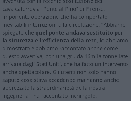
avvenuta con la recente sostituzione del
cavalcaferrovia “Ponte al Pino” di Firenze,
imponente operazione che ha comportato
inevitabili interruzioni alla circolazione. “Abbiamo
spiegato che
quel ponte andava sostituito per
la sicurezza e l’efficienza della rete
, lo abbiamo
dimostrato e abbiamo raccontato anche come
questo avveniva, con una gru da 16mila tonnellate
arrivata dagli Stati Uniti, che ha fatto un intervento
anche spettacolare. Gli utenti non solo hanno
saputo cosa stava accadendo ma hanno anche
apprezzato la straordinarietà della nostra
ingegneria”, ha raccontato Inchingolo.
Il racconto del Gruppo Fs, ha aggiunto l’esperto, si
estende poi a tutte le attività svolte nel mondo.
“Siamo molto presenti all’estero, lo facciamo con