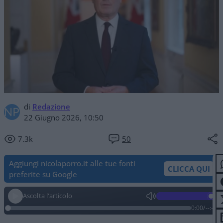
di
Redazione
22 Giugno 2026, 10:50
7.3k
50
Aggiungi nicolaporro.it alle tue fonti
CLICCA QUI
preferite su Google
Ascolta l'articolo
0:00
/
--:--