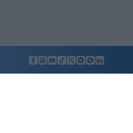
LUNIFIN S.r.l. a socio unico. Sede legale Milano, Largo F. Richini, 2/A,
20122 (MI), C.F./P.Iva en. 07174900154, REA cap. soc. euro 10.000,00
i.v.
Home
Advertising
Condizioni d’uso
Privacy Policy
Cookie policy
Cambia il consenso ai cookie
Dichiarazione di accessibilità
nicolaporro.it
è una testata registrata il 20 aprile 2021 al n. 94 del