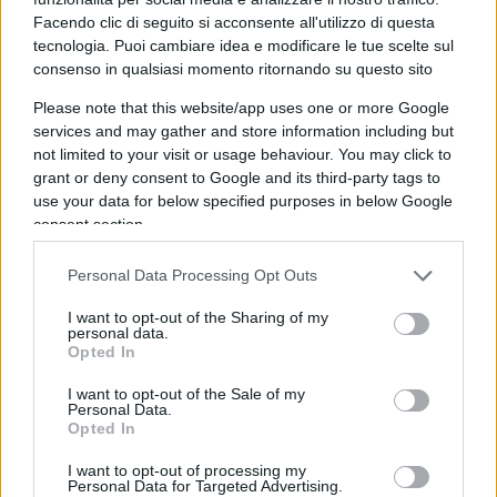
direttamente attraverso la vendita ufficiale dei
Facendo clic di seguito si acconsente all'utilizzo di questa
biglietti. Da questo punto di vista, il tentativo di
tecnologia. Puoi cambiare idea e modificare le tue scelte sul
consenso in qualsiasi momento ritornando su questo sito
tutelarsi può essere comprensibile.
Please note that this website/app uses one or more Google
services and may gather and store information including but
Il chiarimento di Suwarso attenua la misura, ma
not limited to your visit or usage behaviour. You may click to
non ne cambia la sostanza
: una soglia rigida di
grant or deny consent to Google and its third-party tags to
assenze — tre, secondo la prima formulazione —
use your data for below specified purposes in below Google
consent section.
continua a non distinguere tra chi specula
sistematicamente rivendendo il proprio posto ai
Personal Data Processing Opt Outs
match più attesi e chi, semplicemente, non può
essere presente per lavoro, salute o altri impegni
I want to opt-out of the Sharing of my
personal data.
legittimi. Perdere il diritto di rinnovo è una
Opted In
sanzione meno drastica del ritiro immediato, ma
I want to opt-out of the Sale of my
resta comunque una sanzione e il rischio è che
Personal Data.
Opted In
colpisca il tifoso onesto tanto quanto lo
speculatore.
I want to opt-out of processing my
Personal Data for Targeted Advertising.