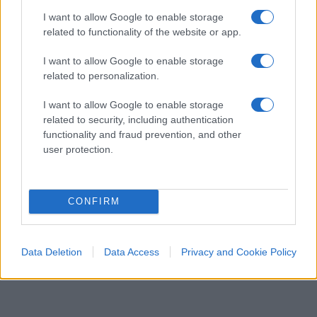
partita — non dovrebbe essere sacrificata
I want to allow Google to enable storage
sull’altare di un problema che riguarda una
related to functionality of the website or app.
minoranza di speculatori.
I want to allow Google to enable storage
related to personalization.
Ivan Mazzoletti, 6 agosto 2026
I want to allow Google to enable storage
related to security, including authentication
functionality and fraud prevention, and other
user protection.
CONFIRM
Data Deletion
Data Access
Privacy and Cookie Policy