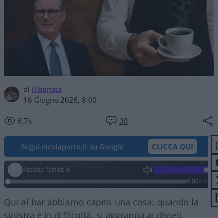
di
Il barista
16 Giugno 2026, 8:00
6.7k
30
Segui nicolaporro.it su Google
CLICCA QUI
Ascolta l'articolo
0:00
/
--:--
Qui al bar abbiamo capito una cosa: quando la
sinistra è in difficoltà, si aggrappa ai divieti.