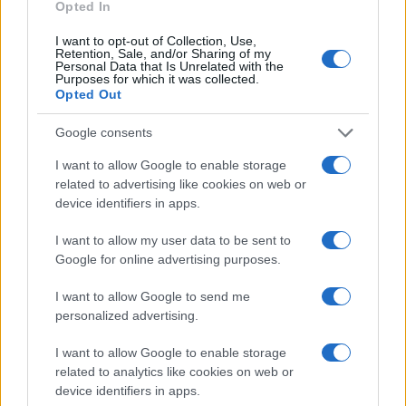
Opted In
I want to opt-out of Collection, Use,
Retention, Sale, and/or Sharing of my
Personal Data that Is Unrelated with the
Purposes for which it was collected.
Opted Out
Google consents
I want to allow Google to enable storage
related to advertising like cookies on web or
device identifiers in apps.
I want to allow my user data to be sent to
Google for online advertising purposes.
C’è poi
un tema di principio
: l’abbonamento è un
I want to allow Google to send me
contratto, non una proprietà piena ed è dunque
personalized advertising.
legittimo che preveda condizioni d’uso, comprese
I want to allow Google to enable storage
quelle legate al rinnovo. Ma la libertà contrattuale
related to analytics like cookies on web or
del tifoso — decidere se andare o meno alla
device identifiers in apps.