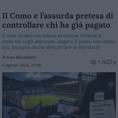
Il Como e l’assurda pretesa di
controllare chi ha già pagato
Il club lariano introduce presenze minime e
controlli sugli abbonati: pagare il posto non basta
più, bisogna anche dimostrare di meritarlo
di Ivan Mazzoletti
1.7k
4
6 Agosto 2026, 20:00