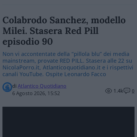
Colabrodo Sanchez, modello
Milei. Stasera Red Pill
episodio 90
Non vi accontentate della “pillola blu” dei media
mainstream, provate RED PILL. Stasera alle 22 su
NicolaPorro.it, Atlanticoquotidiano.it e i rispettivi
canali YouTube. Ospite Leonardo Facco
di
Atlantico Quotidiano
1.4k
0
6 Agosto 2026, 15:52