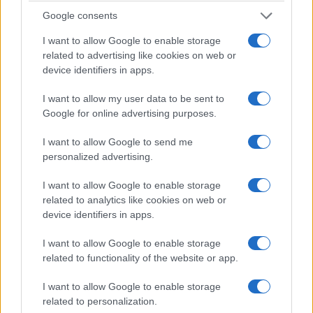
Google consents
I want to allow Google to enable storage
related to advertising like cookies on web or
device identifiers in apps.
I want to allow my user data to be sent to
Google for online advertising purposes.
I want to allow Google to send me
personalized advertising.
I want to allow Google to enable storage
Sul giornale online
The Free Press
, l’ex politico dei
related to analytics like cookies on web or
device identifiers in apps.
DSA
Jake Altman
, lo spiega in un
editoriale molto
chiaro
, in cui si limita a citare fonti aperte, come
I want to allow Google to enable storage
programmi ufficiali, dichiarazioni e tweet dei
related to functionality of the website or app.
dirigenti
“socialdemocratici”
.
I want to allow Google to enable storage
related to personalization.