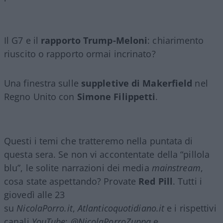
Il G7 e il
rapporto Trump-Meloni
: chiarimento
riuscito o rapporto ormai incrinato?
Una finestra sulle
suppletive di Makerfield
nel
Regno Unito con
Simone Filippetti
.
Questi i temi che tratteremo nella puntata di
questa sera. Se non vi accontentate della “pillola
blu”, le solite narrazioni dei media
mainstream
,
cosa state aspettando? Provate
Red Pill
. Tutti i
giovedì alle 23
su
NicolaPorro.it
,
Atlanticoquotidiano.it
e i rispettivi
canali
YouTube
:
@NicolaPorroZuppa
e