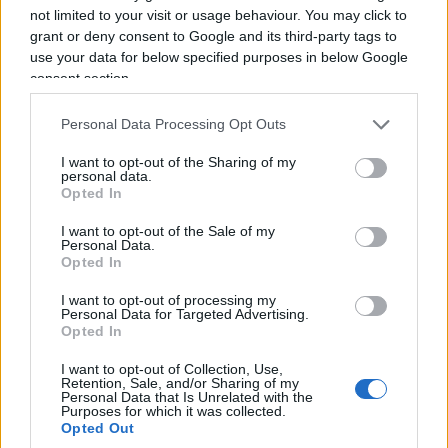
cooperazione militare con lo Stato ebraico, dopo
not limited to your visit or usage behaviour. You may click to
grant or deny consent to Google and its third-party tags to
che questo ha subito il pogrom del 7 Ottobre.
use your data for below specified purposes in below Google
consent section.
Gli obiettivi del DSA
Personal Data Processing Opt Outs
Ma allora non sono comunisti? Per ora no, ma
I want to opt-out of the Sharing of my
vorrebbero esserlo. Per ora no, perché comunque
personal data.
Opted In
si muovono nella politica americana, in un
contesto fortemente liberale e decentrato, molto
I want to opt-out of the Sale of my
Personal Data.
più che nei più liberi Paesi europei. E quindi
Opted In
devono limitarsi a proporre quel che si può
I want to opt-out of processing my
introdurre subito, considerando gli attuali rapporti
Personal Data for Targeted Advertising.
Opted In
di forze. Però, lasciandoli fare,
punterebbero alla
rivoluzione comunista
. Lo dicono e lo scrivono
I want to opt-out of Collection, Use,
Retention, Sale, and/or Sharing of my
apertamente.
Personal Data that Is Unrelated with the
Purposes for which it was collected.
Opted Out