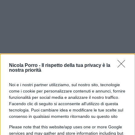
Quindi anche i DSA sono moderati di sinistra?
Nicola Porro -
Il rispetto della tua privacy è la
Quando si legge, nei programmi dei candidati da
nostra priorità
loro sostenuti, che vogliono la patrimoniale,
in
Italia non fa alcun effetto
: anche la nostra
Noi e i nostri partner utilizziamo, sul nostro sito, tecnologie
sinistra e
persino qualche “liberale”
la vorrebbe
come i cookie per personalizzare contenuti e annunci, fornire
funzionalità per social media e analizzare il nostro traffico.
imporre. Quando si legge che vogliono la sanità
Facendo clic di seguito si acconsente all'utilizzo di questa
pubblica per tutti, beh… da noi c’è già. Quando si
tecnologia. Puoi cambiare idea e modificare le tue scelte sul
legge che vogliono eliminare ogni sostegno a
consenso in qualsiasi momento ritornando su questo sito
Israele: in Italia anche il governo di centrodestra
Please note that this website/app uses one or more Google
vanta di
aver sospeso nuovi contratti
di
services and may gather and store information including but