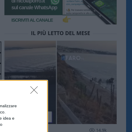
IL PIÙ LETTO DEL MESE
onalizzare
ico.
e idea e
to
ESTERI
14.9k