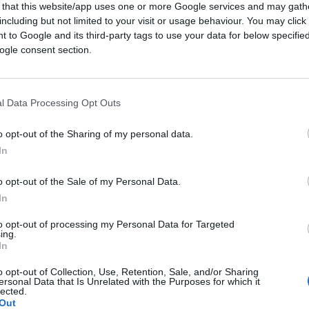
 that this website/app uses one or more Google services and may gath
including but not limited to your visit or usage behaviour. You may click 
 to Google and its third-party tags to use your data for below specifi
ogle consent section.
l Data Processing Opt Outs
 l'intelligenza artificiale)
o opt-out of the Sharing of my personal data.
In
ferite su Google
CLICCA QUI
o opt-out of the Sale of my Personal Data.
In
0:00
/
--:--
to opt-out of processing my Personal Data for Targeted
ing.
,
Jannik Sinner
è arrivato all’ospedale
San
In
erie di esami clinici programmati. Il
o opt-out of Collection, Use, Retention, Sale, and/or Sharing
 gli accertamenti necessari a seguito del
ersonal Data that Is Unrelated with the Purposes for which it
lected.
and Garros, nel corso della sfida contro
Out