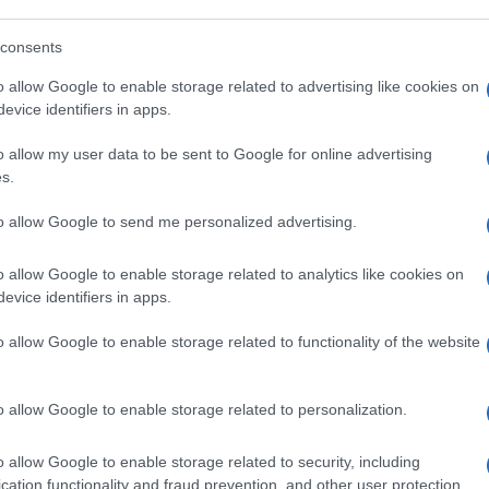
consents
e, nell’area solventi, e dovrebbe lasciare la
o allow Google to enable storage related to advertising like cookies on
 dovrà tornare anche domani.
evice identifiers in apps.
o allow my user data to be sent to Google for online advertising
s.
to allow Google to send me personalized advertising.
ciente
cliccare qui
per iscriversi al canale ed
o allow Google to enable storage related to analytics like cookies on
evice identifiers in apps.
o allow Google to enable storage related to functionality of the website
15
o allow Google to enable storage related to personalization.
Leggi i commenti
o allow Google to enable storage related to security, including
cation functionality and fraud prevention, and other user protection.