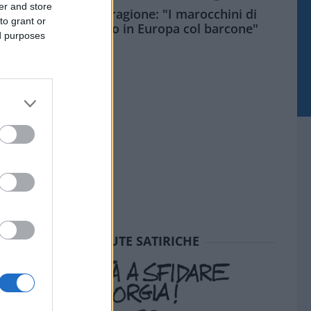
er and store
Meloni aveva ragione: "I marocchini di
to grant or
Ceuta sbarcano in Europa col barcone"
ed purposes
SEDUTE SATIRICHE