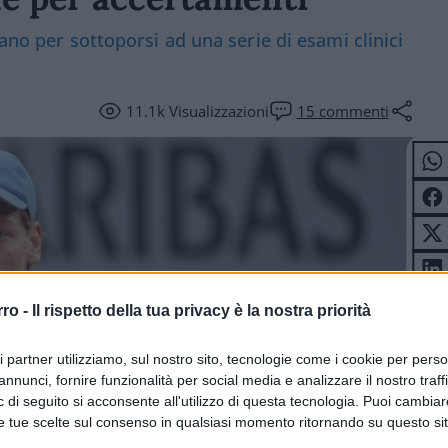
ano per sottoporsi ad una serie di esami clinici
11.1k
Visualizzazioni
15
commenti
rro -
Il rispetto della tua privacy è la nostra priorità
ri partner utilizziamo, sul nostro sito, tecnologie come i cookie per pers
annunci, fornire funzionalità per social media e analizzare il nostro traff
 di seguito si acconsente all'utilizzo di questa tecnologia. Puoi cambiar
e tue scelte sul consenso in qualsiasi momento ritornando su questo si