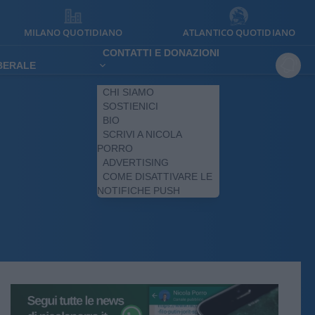
MILANO QUOTIDIANO
ATLANTICO QUOTIDIANO
CONTATTI E DONAZIONI
IBERALE
CHI SIAMO
SOSTIENICI
BIO
SCRIVI A NICOLA
PORRO
ADVERTISING
COME DISATTIVARE LE
NOTIFICHE PUSH