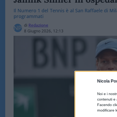
Il Numero 1 del Tennis è al San Raffaele di Mil
programmati
di
Redazione
8 Giugno 2026, 12:13
Nicola Po
Noi e i nost
contenuti e 
Facendo clic
modificare l