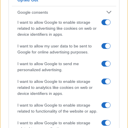
garantire quel quantum di educazione e
Opted Out
apprendimento necessari al raggiungimento di
Google consents
una preparazione degna del nome.
I want to allow Google to enable storage
related to advertising like cookies on web or
#DIDATTICA A DISTANZA
#SCUOLA
device identifiers in apps.
Pagina
PAGINA
I want to allow my user data to be sent to
Precedente
SUCCESSIVA
Google for online advertising purposes.
I want to allow Google to send me
personalized advertising.
35
Leggi i commenti
I want to allow Google to enable storage
related to analytics like cookies on web or
device identifiers in apps.
SEDUTE SATIRICHE
I want to allow Google to enable storage
Vignetta del 07/08/2026
related to functionality of the website or app.
I want to allow Google to enable storage