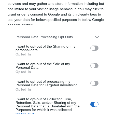
services and may gather and store information including but
e ossa (l’assenza dei corpi impedisce quell’osmosi
not limited to your visit or usage behaviour. You may click to
sociale alla base di tutti gli apprendimenti
grant or deny consent to Google and its third-party tags to
scolastici) non può essere la soluzione di tanti
use your data for below specified purposes in below Google
dilemmi della scuola”.
consent section.
Personal Data Processing Opt Outs
Studenti disattenti
I want to opt-out of the Sharing of my
personal data.
Gli studenti insomma si stanno riducendo a
Opted In
“isolati fruitori del sapere” come scrive
I want to opt-out of the Sale of my
Alessandra Farneti
nel suo
Salve prof
.
Esercizi di
Personal Data.
Opted In
sopravvivenza all’università
(Marietti). Hikikomori
della conoscenza privi di strumenti adeguati ed
I want to opt-out of processing my
Personal Data for Targeted Advertising.
esposti, per soprammercato, alla
Opted In
deconcentrazione. A non dire dei disabili e delle
I want to opt-out of Collection, Use,
enormi difficoltà cui essi vanno incontro. Non è
Retention, Sale, and/or Sharing of my
Personal Data that Is Unrelated with the
tutto. L’insegnamento digitale potrebbe non
Purposes for which it was collected.