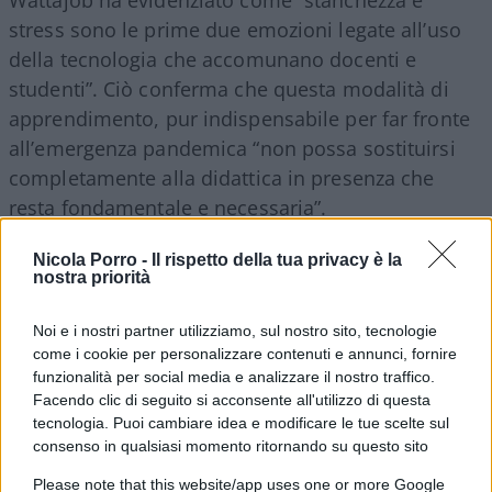
stress sono le prime due emozioni legate all’uso
della tecnologia che accomunano docenti e
studenti”. Ciò conferma che questa modalità di
apprendimento, pur indispensabile per far fronte
all’emergenza pandemica “non possa sostituirsi
completamente alla didattica in presenza che
resta fondamentale e necessaria”.
Nicola Porro -
Il rispetto della tua privacy è la
nostra priorità
Rincara la dose
Daniele Novara
, pedagogista di
provata esperienza, il quale nel suo ultimo libro
I
Noi e i nostri partner utilizziamo, sul nostro sito, tecnologie
come i cookie per personalizzare contenuti e annunci, fornire
bambini sono sempre gli ultimi
(Rizzoli) spiega
funzionalità per social media e analizzare il nostro traffico.
come “la didattica a distanza, ovvero la scuola
Facendo clic di seguito si acconsente all'utilizzo di questa
dietro un monitor, non consentendo la
tecnologia. Puoi cambiare idea e modificare le tue scelte sul
consenso in qualsiasi momento ritornando su questo sito
formazione di una vera comunità di
apprendimento che permetta il confronto in carne
Please note that this website/app uses one or more Google