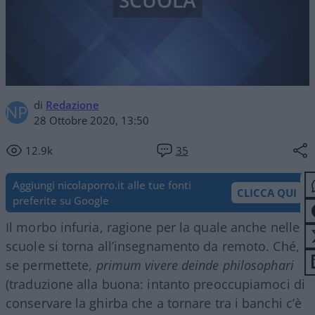
SCUOLA
di
Redazione
28 Ottobre 2020, 13:50
12.9k
35
Aggiungi nicolaporro.it alle tue fonti
CLICCA QUI
preferite su Google
Il morbo infuria, ragione per la quale anche nelle
scuole si torna all’insegnamento da remoto. Ché,
se permettete,
primum vivere deinde philosophari
(traduzione alla buona: intanto preoccupiamoci di
conservare la ghirba che a tornare tra i banchi c’è