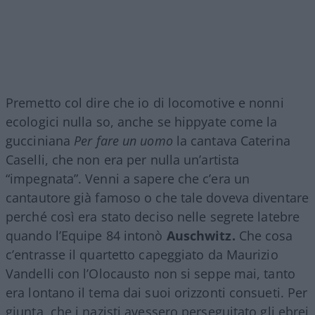
Premetto col dire che io di locomotive e nonni
ecologici nulla so, anche se hippyate come la
gucciniana
Per fare un uomo
la cantava Caterina
Caselli, che non era per nulla un’artista
“impegnata”. Venni a sapere che c’era un
cantautore già famoso o che tale doveva diventare
perché così era stato deciso nelle segrete latebre
quando l’Equipe 84 intonò
Auschwitz.
Che cosa
c’entrasse il quartetto capeggiato da Maurizio
Vandelli con l’Olocausto non si seppe mai, tanto
era lontano il tema dai suoi orizzonti consueti. Per
giunta, che i nazisti avessero perseguitato gli ebrei