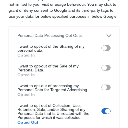
adibita ad auditorium. Nella sala, tutti stravaccati
not limited to your visit or usage behaviour. You may click to
ovunque c’era spazio, mentre lui, al centro e in
grant or deny consent to Google and its third-party tags to
piedi, si esibiva accompagnandosi con la sola
use your data for below specified purposes in below Google
consent section.
chitarra. Fu quando intonò una sua composizione
mezzo cantata e mezzo parlata che prendeva per i
Personal Data Processing Opt Outs
fondelli Dio e la Creazione, tra le risate degli
astanti decisi che era troppo e me ne andai.
I want to opt-out of the Sharing of my
personal data.
Opted In
I want to opt-out of the Sale of my
Personal Data.
Opted In
I want to opt-out of processing my
Personal Data for Targeted Advertising.
Opted In
I want to opt-out of Collection, Use,
Retention, Sale, and/or Sharing of my
Personal Data that Is Unrelated with the
Purposes for which it was collected.
Opted Out