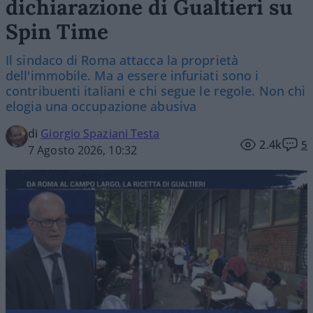
dichiarazione di Gualtieri su
Spin Time
Il sindaco di Roma attacca la proprietà
dell'immobile. Ma a essere infuriati sono i
contribuenti italiani e chi segue le regole. Non chi
elogia una occupazione abusiva
di
Giorgio Spaziani Testa
2.4k
5
7 Agosto 2026, 10:32