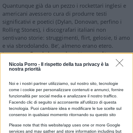
Quantunque già da un pezzo i rockettari inglesi e
americani avessero cura di produrre testi
significativi e poetici (Dylan, Donovan, perfino i
Rolling Stones), i discografari italiani non
sentivano storie: struggimenti, flirt, gelosie, ti amo
e via sbrodolando. Be’, almeno erano etero.
Insomma,
Guccini non ci metteva molto a
spiccare nel panorama
. Tuttavia, mi chiedevo
Nicola Porro -
Il rispetto della tua privacy è la
cosa ci trovassero in quella sua voce da birraio
nostra priorità
comunista. Impastata, priva di espressione,
Noi e i nostri partner utilizziamo, sul nostro sito, tecnologie
monotona. Cercando di penetrare il segreto del
come i cookie per personalizzare contenuti e annunci, fornire
suo successo andai a sentirlo. Ero fresco di
funzionalità per social media e analizzare il nostro traffico.
conversione e laurea, ma anche temerario perché
Facendo clic di seguito si acconsente all'utilizzo di questa
tecnologia. Puoi cambiare idea e modificare le tue scelte sul
l’esibizione di Guccini era organizzata da Lotta
consenso in qualsiasi momento ritornando su questo sito
Continua
, cui il Comune aveva messo a
disposizione una prestigiosa ex abbazia cittadina
Please note that this website/app uses one or more Google
services and may gather and store information including but