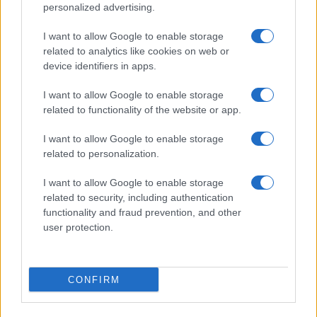
personalized advertising.
Le banche sono state costrette ad adeguarsi ai
I want to allow Google to enable storage
diktat verdi
e Villeroy de Galhau ha rimarcato
related to analytics like cookies on web or
che si è passati dal 25 all’80 per cento di banche
device identifiers in apps.
che rispettano le regole. La Bce della Lagarde non
I want to allow Google to enable storage
ha lesinato minacce, annunciando negli ultimi
related to functionality of the website or app.
mesi possibili sanzioni nei confronti degli istituti
I want to allow Google to enable storage
poco attenti ai rischi climatici. I supervisori della
related to personalization.
Banca hanno chiesto agli istituti di adeguarsi alle
aspettative secondo una tabella di marcia
I want to allow Google to enable storage
related to security, including authentication
piuttosto rigorosa, che comprende l’inclusione dei
functionality and fraud prevention, and other
rischi climatici nella governance e nel risk
user protection.
management. Una fissazione che conferma la
virata woke della Bce e della Lagarde, già
ampiamente confermata dalla recente istituzione
CONFIRM
del Centro sul cambiamento climatico, realizzato
per “definire e orientare la nostra agenda per il