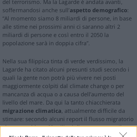
del terrorismo. Ma la Lagarde è andata avanti,
soffermandosi anche sull’
aspetto demografico
:
“Al momento siamo 8 miliardi di persone, in base
alle stime nei prossimi anni ci saranno altri 2
miliardi di persone e così entro il 2050 la
popolazione sarà in doppia cifra”.
Nella sua filippica tinta di verde verdissimo, la
Lagarde ha citato alcuni presunti studi secondo i
quali la gente non potrà più vivere nei posti
maggiormente colpiti dal climate change o per
mancanza di acqua o a causa dell’aumento del
livello del mare. Da qui la tanto chiacchierata
migrazione climatica
, attualmente difficile da
stimare: secondo alcuni report il flusso migratorio
si attesterebbe a 62 milioni di persone, ma c’è
anche chi si è lanciato su cifre molto più alte, fino