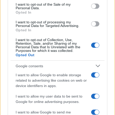
I want to opt-out of the Sale of my
ottimismo” dall’analisi del transalpino:
Personal Data.
“Probabilmente questa non è la settimana
Opted In
migliore per l’ottimismo sul cambiamento
I want to opt-out of processing my
Personal Data for Targeted Advertising.
climatico ma sono davvero colpito dagli strumenti
Opted In
che abbiamo aggiunto nel corso degli ultimi anni.
Abbiamo iniziato con la disclosure che era
I want to opt-out of Collection, Use,
Retention, Sale, and/or Sharing of my
sostanzialmente una fotografia dei rischi. Poi
Personal Data that Is Unrelated with the
Purposes for which it was collected.
abbiamo introdotto gli stress test climatici, che
Opted Out
ora vengono utilizzati nella maggior parte delle
Google consents
giurisdizioni. Non sono ancora perfetti, ma sei
anni fa erano un’utopia. E ora siamo arrivati al
I want to allow Google to enable storage
related to advertising like cookies on web or
terzo strumento, ovvero i piani di transizione.
device identifiers in apps.
Quindi ora il processo è pubblicare i rischi,
monitorare i rischi futuri e ridurre i rischi grazie ai
I want to allow my user data to be sent to
Google for online advertising purposes.
piani di transizione”.
I want to allow Google to send me