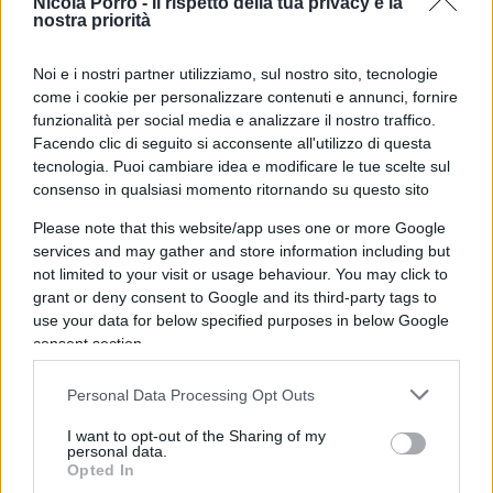
Nicola Porro -
Il rispetto della tua privacy è la
a un miliardo di uomini e di donne.
nostra priorità
Noi e i nostri partner utilizziamo, sul nostro sito, tecnologie
come i cookie per personalizzare contenuti e annunci, fornire
Leggi anche:
funzionalità per social media e analizzare il nostro traffico.
Facendo clic di seguito si acconsente all'utilizzo di questa
tecnologia. Puoi cambiare idea e modificare le tue scelte sul
Cosa c’è di sinistro dietro l’allarme clima
consenso in qualsiasi momento ritornando su questo sito
Please note that this website/app uses one or more Google
Da un punto di vista dell’inflazione, la Lagarde ha
services and may gather and store information including but
not limited to your visit or usage behaviour. You may click to
aggiunto che in questa fase è difficile avere
grant or deny consent to Google and its third-party tags to
certezze su quali potrebbero essere gli impatti ma
use your data for below specified purposes in below Google
probabilmente saranno inflattivi nel breve periodo
consent section.
ma deflattivi nel lungo periodo soprattutto se si
Personal Data Processing Opt Outs
adotteranno le giuste politiche per la transizione
energetica. Ma non sarebbe ancora l’ora del de
I want to opt-out of the Sharing of my
personal data.
profundis secondo il governatore francese
Opted In
Francois Villeroy de Galhau
. Emerge “cauto