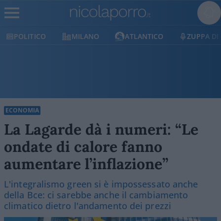
POLITICO
MILANO
ATLANTICO
ZUPPA DI
ECONOMIA
La Lagarde dà i numeri: “Le
ondate di calore fanno
aumentare l’inflazione”
L'integralismo green si è impossessato anche
della Bce: ci sarebbe anche il cambiamento
climatico dietro l'andamento dei prezzi