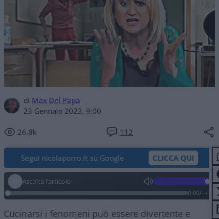
di
Max Del Papa
23 Gennaio 2023, 9:00
26.8k
112
Segui nicolaporro.it su Google
CLICCA QUI
Ascolta l'articolo
0:00
/
--:--
Cucinarsi i fenomeni può essere divertente e