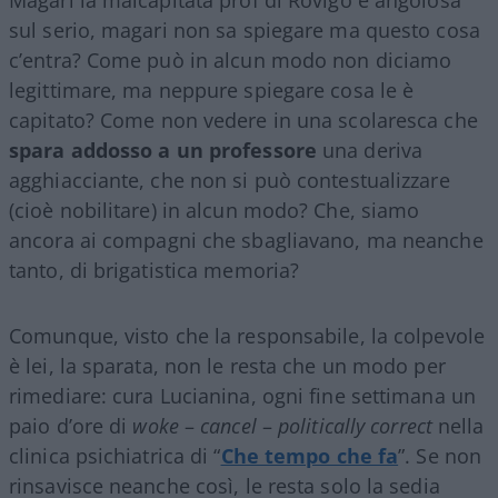
Magari la malcapitata prof di Rovigo è angolosa
sul serio, magari non sa spiegare ma questo cosa
c’entra? Come può in alcun modo non diciamo
legittimare, ma neppure spiegare cosa le è
capitato? Come non vedere in una scolaresca che
spara addosso a un professore
una deriva
agghiacciante, che non si può contestualizzare
(cioè nobilitare) in alcun modo? Che, siamo
ancora ai compagni che sbagliavano, ma neanche
tanto, di brigatistica memoria?
Comunque, visto che la responsabile, la colpevole
è lei, la sparata, non le resta che un modo per
rimediare: cura Lucianina, ogni fine settimana un
paio d’ore di
woke
–
cancel
–
politically correct
nella
clinica psichiatrica di “
Che tempo che fa
”. Se non
rinsavisce neanche così, le resta solo la sedia