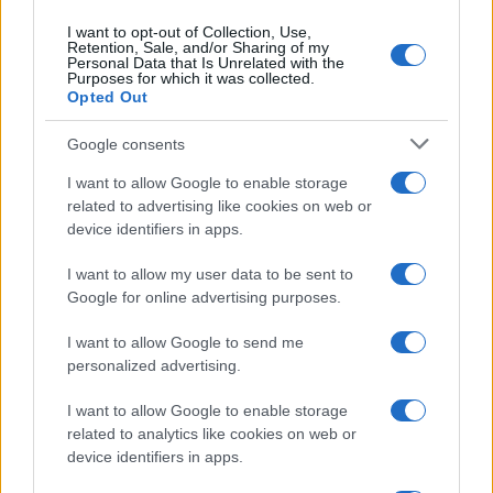
tiene conto di topiche e controprove fattuali,
I want to opt-out of Collection, Use,
ascolta solo la sua stessa voce, marcia sempre
Retention, Sale, and/or Sharing of my
Personal Data that Is Unrelated with the
avanti verso il sol dell’avvenir, in una totale,
Purposes for which it was collected.
alienata, agghiacciante avulsione dal reale.
Opted Out
“Questo ci deve far riflettere” predica la
Google consents
intrattenitrice piddina senza accorgersi che è
proprio ciò che non sa fare lei, posto che riflettere
I want to allow Google to enable storage
related to advertising like cookies on web or
significa inquadrare una realtà per quella che è
device identifiers in apps.
traendone conclusioni, e magari anche
alternative, compatibili con detta realtà. Non le
I want to allow my user data to be sent to
Google for online advertising purposes.
fughe in ordine sparso, le formule in libertà di chi
si percepisce sempre
in diritto-dovere di sparar
I want to allow Google to send me
cazzate
. Se dici che “l’aggressività è
personalized advertising.
assolutamente da punire”, non puoi concludere
I want to allow Google to enable storage
che tutto deriva da presunte inadeguatezze
related to analytics like cookies on web or
dell’insegnante (che ha finito per venire
device identifiers in apps.
massacrata). È un controsenso, un non senso che