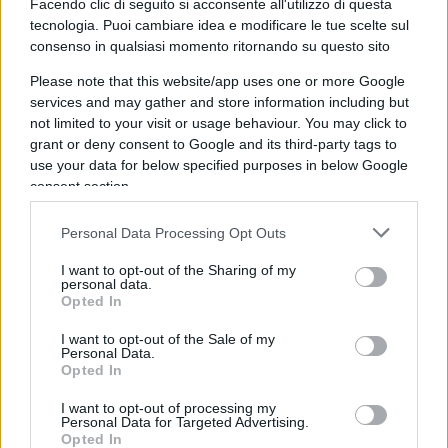
Facendo clic di seguito si acconsente all'utilizzo di questa
complicità] non ti sparano con la pistola ad aria
tecnologia. Puoi cambiare idea e modificare le tue scelte sul
compressa”. Non si può sentire una roba così, è
consenso in qualsiasi momento ritornando su questo sito
difficile perfino smontarla tanto è vaneggiante:
Please note that this website/app uses one or more Google
Littizzetto apparecchia schemi teorici
e ne trae
services and may gather and store information including but
la convinzione che funzionino, la sua è la solita
not limited to your visit or usage behaviour. You may click to
grant or deny consent to Google and its third-party tags to
un’equazione ideologica: se io dico e faccio
use your data for below specified purposes in below Google
questo, la realtà va a posto; se la realtà non si
consent section.
adegua, io insisto, costi quel che costi, tanto a
pagare sono gli altri, in corso Sempione c’è la
Personal Data Processing Opt Outs
vigilanza e con la pistola ad aria compressa non
I want to opt-out of the Sharing of my
passa nessuno. Non è quello che è successo col
personal data.
Opted In
regime sanitario?
I want to opt-out of the Sale of my
Personal Data.
Opted In
Nulla conforta le convinzioni lucianine e tutto le
I want to opt-out of processing my
Personal Data for Targeted Advertising.
smentisce: fa niente,
la spocchia di sinistra
non
Opted In