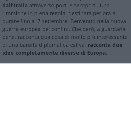
dall’Italia
attraverso porti e aeroporti. Una
ritorsione in piena regola, destinata per ora a
durare fino al 7 settembre. Benvenuti nella nuova
guerra europea dei confini. Che però, a guardarla
bene, racconta qualcosa di molto più interessante
di una baruffa diplomatica estiva:
racconta due
idee completamente diverse di Europa
.