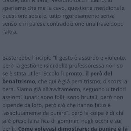
classe, don Milani, Nessuno tocchi Caino, io
speriamo che me la cavo, questione meridionale,
questione sociale, tutto rigorosamente senza
senso e in palese contraddizione una frase dopo
l’altra.
Basterebbe l’incipit: “Il gesto è assurdo e violento,
però la gestione (sic) della professoressa non so
se è stata utile”. Eccolo lì pronto,
il però del
benaltrismo
, che qui è già peraltrismo, discorsi a
pera. Siamo già all’avvitamento, seguono ulteriori
assiomi lunari: sono folli, sono brutali, però non
dipende da loro, però ciò che hanno fatto è
“assolutamente da punire”, però la colpa è di chi
si è preso la raffica di gommini negli occhi e sui
denti.
Come volevasi dimostrare: da punire è la