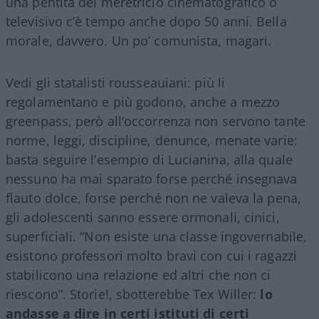
una pentita del meretricio cinematografico o
televisivo c’è tempo anche dopo 50 anni. Bella
morale, davvero. Un po’ comunista, magari.
Vedi gli statalisti rousseauiani: più li
regolamentano e più godono, anche a mezzo
greenpass, però all’occorrenza non servono tante
norme, leggi, discipline, denunce, menate varie:
basta seguire l’esempio di Lucianina, alla quale
nessuno ha mai sparato forse perché insegnava
flauto dolce, forse perché non ne valeva la pena,
gli adolescenti sanno essere ormonali, cinici,
superficiali. “Non esiste una classe ingovernabile,
esistono professori molto bravi con cui i ragazzi
stabilicono una relazione ed altri che non ci
riescono”. Storie!, sbotterebbe Tex Willer:
lo
andasse a dire in certi istituti di certi