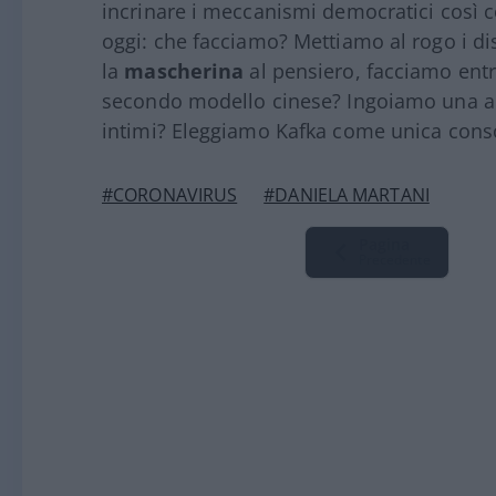
incrinare i meccanismi democratici così 
oggi: che facciamo? Mettiamo al rogo i diss
la
mascherina
al pensiero, facciamo entra
secondo modello cinese? Ingoiamo una app
intimi? Eleggiamo Kafka come unica cons
#CORONAVIRUS
#DANIELA MARTANI
Pagina
Precedente