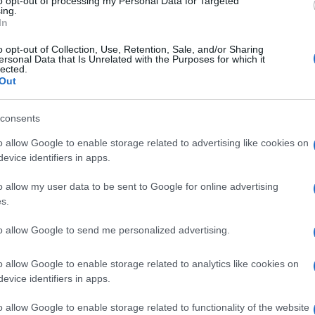
to opt-out of processing my Personal Data for Targeted
ing.
ella telefonata intercorsa ieri con il
In
isone di non rinnovarmi il contratto è stata
o opt-out of Collection, Use, Retention, Sale, and/or Sharing
e mie prese di posizione sulla questione
ersonal Data that Is Unrelated with the Purposes for which it
lected.
Tv, pubbliche e private, ma vicine alle più
Out
rofessor
Zangrillo
, Clementi,
Bassetti
, Palù,
ello che continuano a diffondere informazioni
consents
o allow Google to enable storage related to advertising like cookies on
gocentrico di una sconsiderata, posto che
evice identifiers in apps.
paranoia pandemica
, è che a questo
o allow my user data to be sent to Google for online advertising
a le conseguenze di comportamenti privati,
s.
are l’estromissione da un ruolo pubblico –
linea.
to allow Google to send me personalized advertising.
o allow Google to enable storage related to analytics like cookies on
evice identifiers in apps.
 a che punto le posizioni, le convinzioni
o allow Google to enable storage related to functionality of the website
Vale tuttora l’argine dello stracitato articolo