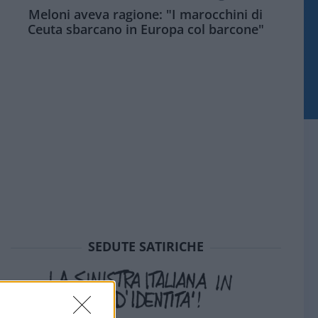
Meloni aveva ragione: "I marocchini di
Ceuta sbarcano in Europa col barcone"
SEDUTE SATIRICHE