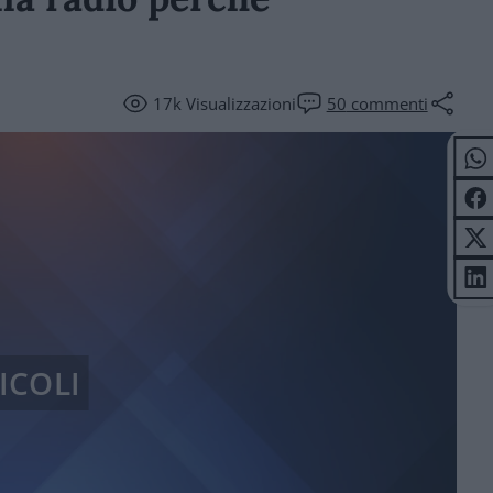
17k
Visualizzazioni
50
commenti
ICOLI