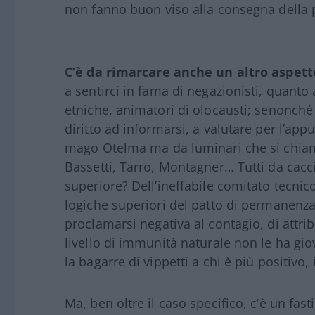
non fanno buon viso alla consegna della 
C’è da rimarcare anche un altro aspett
a sentirci in fama di negazionisti, quanto a
etniche, animatori di olocausti; senonché 
diritto ad informarsi, a valutare per l’app
mago Otelma ma da luminari che si chiam
Bassetti, Tarro, Montagner… Tutti da cacc
superiore? Dell’ineffabile comitato tecnico
logiche superiori del patto di permanenza P
proclamarsi negativa al contagio, di attrib
livello di immunità naturale non le ha gio
la bagarre di vippetti a chi è più positivo,
Ma, ben oltre il caso specifico, c’è un fast