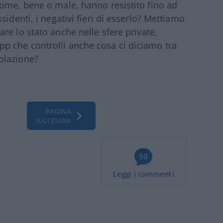
come, bene o male, hanno resistito fino ad
identi, i negativi fieri di esserlo? Mettiamo
re lo stato anche nelle sfere private,
 che controlli anche cosa ci diciamo tra
olazione?
PAGINA
SUCCESSIVA
50
Leggi i commenti