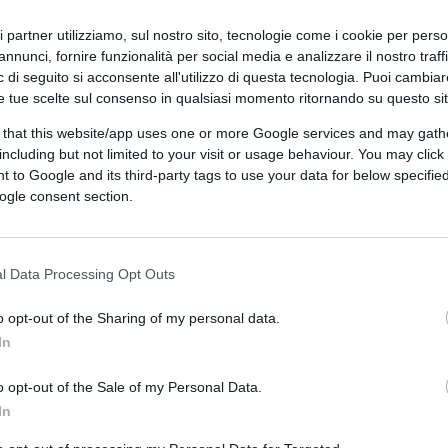
ri partner utilizziamo, sul nostro sito, tecnologie come i cookie per pers
annunci, fornire funzionalità per social media e analizzare il nostro traff
delle puntate precedenti. Martani ha
 di seguito si acconsente all'utilizzo di questa tecnologia. Puoi cambiar
 settimane d’estate nel vortice mediatico
e tue scelte sul consenso in qualsiasi momento ritornando su questo si
la mascherina chiusa nella sua auto mentre
 that this website/app uses one or more Google services and may gath
rdegna; poi ha scatenato mandrie muggenti
including but not limited to your visit or usage behaviour. You may click 
uentato tutti i locali esclusivi dell’isola –
 to Google and its third-party tags to use your data for below specifi
ogle consent section.
colai – senza per questo risultare positiva al
ano, debitamente pubblicati. Posizioni
: molti sono come minimo scettici non
l Data Processing Opt Outs
, quanto sul
terrorismo sanitario
che ci è
enza, conviene per tutt’altri motivi. Molti
o opt-out of the Sharing of my personal data.
o, ma in privato sbottano che è un piacere.
In
econdo direttive aziendali, esordiscono, il
o opt-out of the Sale of my Personal Data.
a? Avete rispettato le distanze? Eh, non
In
”.