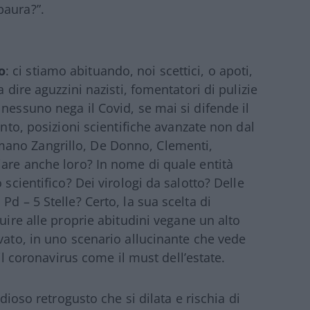
paura?”.
o
: ci stiamo abituando, noi scettici, o apoti,
 dire aguzzini nazisti, fomentatori di pulizie
nessuno nega il Covid, se mai si difende il
unto, posizioni scientifiche avanzate non dal
ano Zangrillo, De Donno, Clementi,
iare anche loro? In nome di quale entità
 scientifico? Dei virologi da salotto? Delle
d – 5 Stelle? Certo, la sua scelta di
uire alle proprie abitudini vegane un alto
vato, in uno scenario allucinante che vede
 il coronavirus come il must dell’estate.
idioso retrogusto che si dilata e rischia di