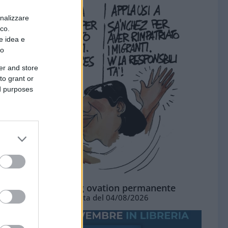
onalizzare
ico.
e idea e
to
er and store
to grant or
ed purposes
La standing ovation permanente
Vignetta del 04/08/2026