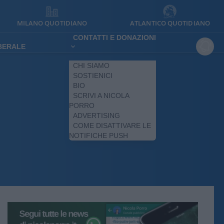
MILANO QUOTIDIANO
ATLANTICO QUOTIDIANO
CONTATTI E DONAZIONI
IBERALE
CHI SIAMO
SOSTIENICI
BIO
SCRIVI A NICOLA
PORRO
ADVERTISING
COME DISATTIVARE LE
NOTIFICHE PUSH