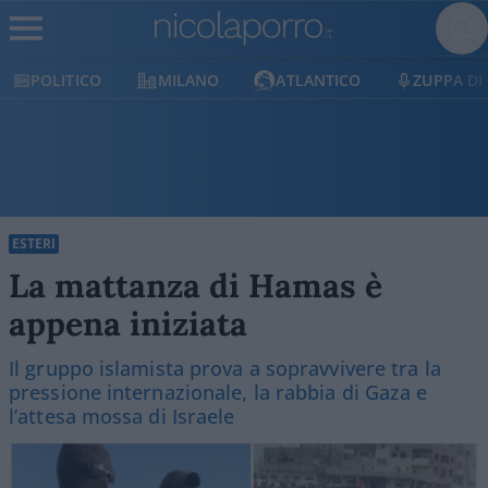
MILANO
ATLANTICO
ZUPPA DI PORRO
ESTERI
La mattanza di Hamas è
appena iniziata
Il gruppo islamista prova a sopravvivere tra la
pressione internazionale, la rabbia di Gaza e
l’attesa mossa di Israele