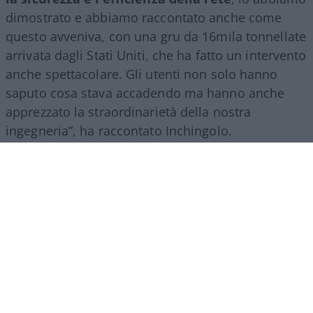
dimostrato e abbiamo raccontato anche come
questo avveniva, con una gru da 16mila tonnellate
arrivata dagli Stati Uniti, che ha fatto un intervento
anche spettacolare. Gli utenti non solo hanno
saputo cosa stava accadendo ma hanno anche
apprezzato la straordinarietà della nostra
ingegneria”, ha raccontato Inchingolo.
Il racconto del Gruppo Fs, ha aggiunto l’esperto, si
estende poi a tutte le attività svolte nel mondo.
“Siamo molto presenti all’estero, lo facciamo con
il trasporto treni ma soprattutto con l’ingegneria:
la metropolitana di Riad è stata fatta con la
direzione dei lavori da parte di
FS Engeneering
.
Siamo riconosciuti come un’eccellenza non solo
per l’esercizio ferroviario ma anche per la