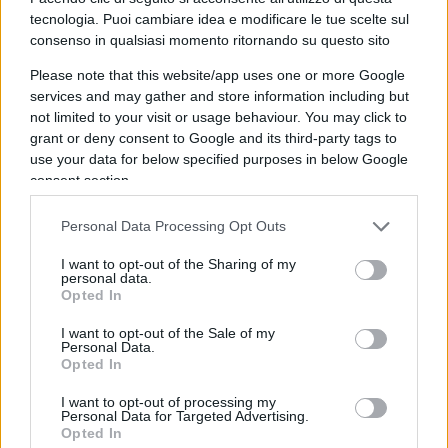
autorità israeliane hanno giustificato la misura
tecnologia. Puoi cambiare idea e modificare le tue scelte sul
accusando Hamas di non aver ancora consegnato
consenso in qualsiasi momento ritornando su questo sito
tutti i corpi. Secondo il
Times of Israel
, la riapertura
Please note that this website/app uses one or more Google
del valico avverrà sotto la supervisione della
services and may gather and store information including but
Missione di assistenza alle frontiere dell’Unione
not limited to your visit or usage behaviour. You may click to
grant or deny consent to Google and its third-party tags to
europea e riguarderà sia persone sia veicoli.
use your data for below specified purposes in below Google
Israele avrebbe inoltre sospeso alcune misure
consent section.
restrittive contro Hamas, tra cui la riduzione degli
aiuti umanitari in ingresso nella Striscia.
Personal Data Processing Opt Outs
I want to opt-out of the Sharing of my
personal data.
E prosegue il dibattito sulle
esecuzioni
di Hamas.
Opted In
Il presidente dell’Autorità nazionale palestinese
I want to opt-out of the Sale of my
Abu Mazen
ha condannato le violenze dei
Personal Data.
terroristi a Gaza contro oppositori e presunti
Opted In
collaboratori. “Condanniamo le esecuzioni di
I want to opt-out of processing my
massa compiute da Hamas e documentate a Gaza
Personal Data for Targeted Advertising.
Opted In
nei giorni scorsi. Sono crimini efferati che non