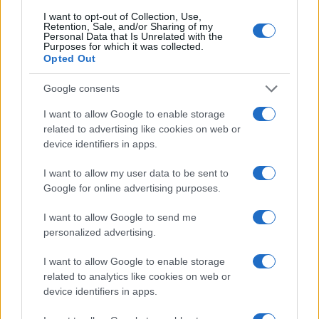
hanno giustificazione e riflettono l’insistenza di
I want to opt-out of Collection, Use,
Retention, Sale, and/or Sharing of my
Hamas nel governare attraverso la forza e il
Personal Data that Is Unrelated with the
Purposes for which it was collected.
terrore” si legge in una nota della presidenza:
Opted Out
“Queste violazioni devono essere fermate
Google consents
immediatamente e il ripristino delle legittime
istituzioni del popolo palestinese a Gaza è l’unico
I want to allow Google to enable storage
related to advertising like cookies on web or
modo per porre fine allo stato di caos e ricostruire
device identifiers in apps.
la fiducia nazionale”.
I want to allow my user data to be sent to
Google for online advertising purposes.
Leggi anche:
I want to allow Google to send me
personalized advertising.
Processi sommari e stragi: questa è Hamas
I want to allow Google to enable storage
related to analytics like cookies on web or
device identifiers in apps.
Dal Comando centrale degli Stati Uniti,
l’ammiraglio Brad Cooper ha esortato Hamas a