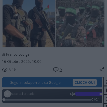
di Franco Lodige
16 Ottobre 2025, 10:00
8.1k
9
Segui nicolaporro.it su Google
CLICCA QUI
Ascolta l'articolo
0:00
/
--:--