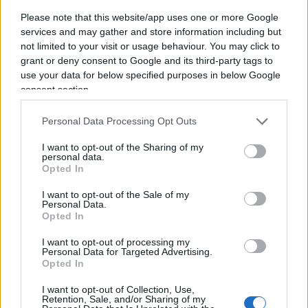
La polizia svela il trucchetto dei migranti:
Please note that this website/app uses one or more Google
l’escamotage per evitare il rimpatrio
services and may gather and store information including but
not limited to your visit or usage behaviour. You may click to
Migranti in Albania, l’Ue la smetta di prenderci
grant or deny consent to Google and its third-party tags to
a calci nel sedere
use your data for below specified purposes in below Google
consent section.
Personal Data Processing Opt Outs
“All’articolo 66, comma 1″ della legge di bilancio
“sostituire le parole: 190 milioni di euro per l’anno
I want to opt-out of the Sharing of my
personal data.
2024, di 290 milioni di euro per l’anno 2025 e di
Opted In
200 milioni per l’anno 2026 con le seguenti: 175
I want to opt-out of the Sale of my
milioni di euro per l’anno 2024, di 275 milioni di
Personal Data.
Opted In
euro per l’anno 2025 e di 185 milioni di euro per
l’anno 2026”, recita il testo dell’emendamento
I want to opt-out of processing my
Personal Data for Targeted Advertising.
riportato da
Repubblica
. Una mossa di buon
Opted In
senso anche solo per lanciare un segnale nei
I want to opt-out of Collection, Use,
confronti delle forze dell’ordine, di donne e
Retention, Sale, and/or Sharing of my