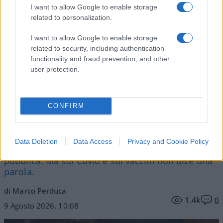
I want to allow Google to enable storage
related to personalization.
Vai all'archivio delle vignette
I want to allow Google to enable storage
related to security, including authentication
functionality and fraud prevention, and other
user protection.
CONFIRM
Abdul El-Sayed, il mistero
dietro il personaggio
Data Deletion
Data Access
Privacy and Cookie Policy
Condanna Putin, sostiene l’Ucraina e la sanità
pubblica. Ma sul Covid e sui vaccini non dice una
parola.
di Marco Perduca
1.4k
0
9 Agosto 2026, 10:08