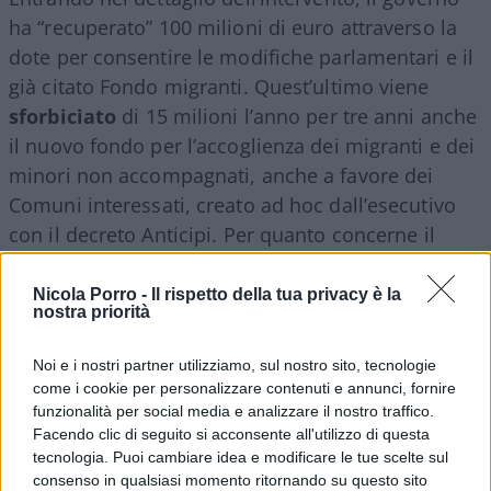
ha “recuperato” 100 milioni di euro attraverso la
dote per consentire le modifiche parlamentari e il
già citato Fondo migranti. Quest’ultimo viene
sforbiciato
di 15 milioni l’anno per tre anni anche
il nuovo fondo per l’accoglienza dei migranti e dei
minori non accompagnati, anche a favore dei
Comuni interessati, creato ad hoc dall’esecutivo
con il decreto Anticipi. Per quanto concerne il
tesoretto per le Camere, invece, il budget passa
da 100 a 500 milioni per i prossimi due anni,
Nicola Porro -
Il rispetto della tua privacy è la
nostra priorità
scalando a 25 milioni l’anno per gli anni a venire.
Noi e i nostri partner utilizziamo, sul nostro sito, tecnologie
Leggi anche:
come i cookie per personalizzare contenuti e annunci, fornire
funzionalità per social media e analizzare il nostro traffico.
Facendo clic di seguito si acconsente all'utilizzo di questa
Una cifra da capogiro: versiamo l’Imu per
tecnologia. Puoi cambiare idea e modificare le tue scelte sul
pagare i migranti
consenso in qualsiasi momento ritornando su questo sito