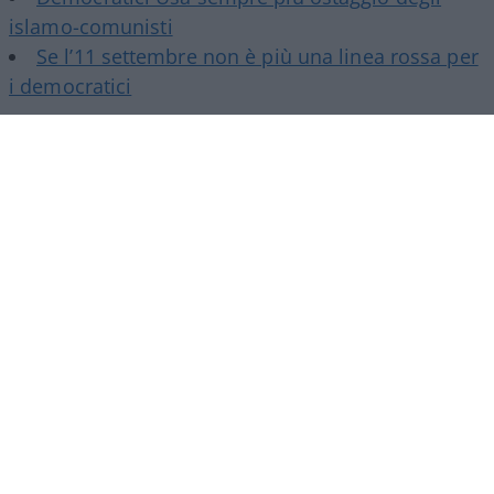
islamo-comunisti
Se l’11 settembre non è più una linea rossa per
i democratici
Poi certo è un
genocidofilo
, anche se ha dalla sua
più di cento articoli da infettivologo. Non trovo
posizioni sui vaccini eccetera, ma essendo a
favore di copertura statale per le spese relative
alla salute immagino non sia uno scettico…