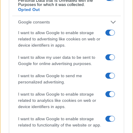
Personal Data that Is Unrelated with the
uomini in divisa che da tempo aspettavano
Purposes for which it was collected.
Opted Out
concretezza. Naturalmente la sinistra ha colto la
palla al balzo per attaccare il governo, reo di aver
Google consents
toccato il denaro per i migranti: non mancano
I want to allow Google to enable storage
proteste e attacchi dai vari compagni. Segnale che
related to advertising like cookies on web or
la direzione è quella giusta.
device identifiers in apps.
I want to allow my user data to be sent to
#GOVERNO
#MANOVRA
#MIGRANTI
Google for online advertising purposes.
#SICUREZZA
I want to allow Google to send me
personalized advertising.
28
I want to allow Google to enable storage
Leggi i commenti
related to analytics like cookies on web or
device identifiers in apps.
SEDUTE SATIRICHE
I want to allow Google to enable storage
Vignetta del 07/08/2026
related to functionality of the website or app.