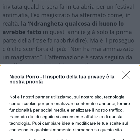
invitata qualche sera fa in Calabria per un festival
antimafia, l’ex magistrato ha affermato come, in
realtà,
la ‘Ndrangheta qualcosa di buono lo
avrebbe fatto
in questi anni (e già solo la prima
parte della frase fa rabbrividire). Ma è il proseguo
ciò che sconforta di più: “Non ha mai ammazzato
un magistrato”. L’affermazione è stata seguita da
un silenzio tombale dei presenti.
Nicola Porro -
Il rispetto della tua privacy è la
nostra priorità
Eppure, la situazione reale pare essere ben
Noi e i nostri partner utilizziamo, sul nostro sito, tecnologie
diversa rispetto a quella presentata dal
come i cookie per personalizzare contenuti e annunci, fornire
magistrato. Tra i casi più emblematici, ricordiamo
funzionalità per social media e analizzare il nostro traffico.
Facendo clic di seguito si acconsente all'utilizzo di questa
il magistrato Antonino Scopelliti,
ucciso nel 1991
tecnologia. Puoi cambiare idea e modificare le tue scelte sul
in un’azione coordinata tra Cosa Nostra e
consenso in qualsiasi momento ritornando su questo sito
‘Ndrangheta
, dopo che rifiutò vari tentativi di