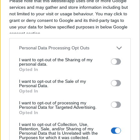
Please note that this website/app uses one or more Google
corruzione, proprio per non rigettare i ricorsi in
services and may gather and store information including but
Cassazione degli avvocati di alcuni boss mafiosi.
not limited to your visit or usage behaviour. You may click to
grant or deny consent to Google and its third-party tags to
use your data for below specified purposes in below Google
Oppure, si ricordi di Francesco Ferlaino,
consent section.
assassinato nel 1975 quando
presiedeva un
procedimento contro la mafia siciliana
, in
Personal Data Processing Opt Outs
qualità di presidente della Corte d’Assise. E,
I want to opt-out of the Sharing of my
ancora, Bruno Caccia, ucciso dai boss calabresi
personal data.
Opted In
nel 1983 per essersi messo sulle tracce di due
narcotrafficanti, Rocco Schirripa e Domenico
I want to opt-out of the Sale of my
Personal Data.
Belfiore, in un’inchiesta contro le Brigate Rosse
Opted In
piemontesi.
I want to opt-out of processing my
Personal Data for Targeted Advertising.
Opted In
I want to opt-out of Collection, Use,
Seppur non facciano parte del mondo della
Retention, Sale, and/or Sharing of my
Personal Data that Is Unrelated with the
magistratura, ma del vasto campo giuridico, si
Purposes for which it was collected.