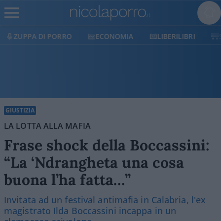
ECONOMIA
LIBERILIBRI
SHOP
SOSTIENICI
GIUSTIZIA
LA LOTTA ALLA MAFIA
Frase shock della Boccassini:
“La ‘Ndrangheta una cosa
buona l’ha fatta…”
Invitata ad un festival antimafia in Calabria, l'ex
magistrato Ilda Boccassini incappa in un