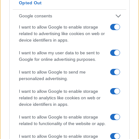
segnalano anche gli omicidi dell’
avvocato
Opted Out
civilista e penalista, Giovanni Simonetti
, ucciso
Google consents
nel maggio 1994 dopo aver aperto la porta del suo
I want to allow Google to enable storage
studio a due soggetti, ancora non identificati, che
related to advertising like cookies on web or
lo freddarono. E un altro avvocato, Torquato
device identifiers in apps.
Ciriaco, ucciso dalla ‘Ndrangheta nel 2002 nella
provincia di Catanzaro, dopo essere stato
I want to allow my user data to be sent to
Google for online advertising purposes.
crivellato di colpi, mentre guidava per tornare a
casa dal lavoro.
I want to allow Google to send me
personalized advertising.
Queste sono solo alcune delle vittime accertate
I want to allow Google to enable storage
per mano di un’organizzazione mafiosa che, ormai
related to analytics like cookies on web or
da decenni, semina panico e coopera con le
device identifiers in apps.
associazioni criminali, alla base degli omicidi di
I want to allow Google to enable storage
Giovanni Falcone e Paolo Borsellino,
che
related to functionality of the website or app.
rispondono ad un unico nome, quello di Cosa
I want to allow Google to enable storage
Nostra. Tali martiri di Stato non possono essere