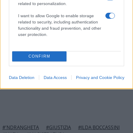
related to personalization.
più riportati in vita. Chiediamo solamente una
cosa: il rispetto per chi è stato vittima della
I want to allow Google to enable storage
related to security, including authentication
criminalità, della malavita, della delinquenza della
functionality and fraud prevention, and other
mafia. E le frasi della Boccassini non vanno in
user protection.
questa direzione.
CONFIRM
Matteo Milanesi, 4 luglio 2022
Data Deletion
Data Access
Privacy and Cookie Policy
#'NDRANGHETA
#GIUSTIZIA
#ILDA BOCCASSINI