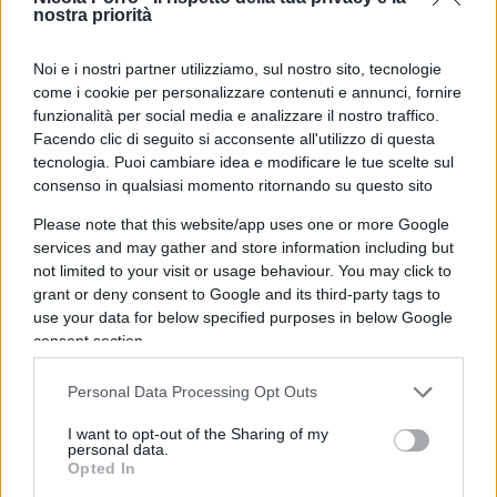
trasparenza e l’opportunità di tali spese,
nostra priorità
nonostante il Campidoglio abbia ufficialmente
Noi e i nostri partner utilizziamo, sul nostro sito, tecnologie
giustificato l’investimento come supporto a un
come i cookie per personalizzare contenuti e annunci, fornire
evento di natura “
istituzionale e non politica
“.
funzionalità per social media e analizzare il nostro traffico.
“Sì, la manifestazione è stata pagata dal Comune”,
Facendo clic di seguito si acconsente all'utilizzo di questa
tecnologia. Puoi cambiare idea e modificare le tue scelte sul
fanno sapere dallo staff di Gualtieri. “È tutto
consenso in qualsiasi momento ritornando su questo sito
regolare, e rientra nelle prerogative
dell’Amministrazione” essendo “una
Please note that this website/app uses one or more Google
services and may gather and store information including but
manifestazione istituzionale e non politica,
not limited to your visit or usage behaviour. You may click to
promossa da sindaci di diversi schieramenti, a
grant or deny consent to Google and its third-party tags to
sostegno dell’Unione europea”. Ma davvero lo era?
use your data for below specified purposes in below Google
consent section.
Personal Data Processing Opt Outs
Non è un caso se il sindaco Roberto Gualtieri era
I want to opt-out of the Sharing of my
presente alla conferenza stampa di presentazione
personal data.
Opted In
dell’evento. Ai cronisti del
Giornale
, il Campidoglio