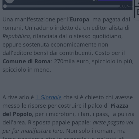
0:00
/
--:--
Una manifestazione per l’
Europa
, ma pagata dai
romani. Un raduno indetto da un editorialista di
Repubblica
, rilanciata dallo stesso quotidiano,
eppure sostenuta economicamente non
dall’editore bensì dai contribuenti. Costo per il
Comune di Roma
: 270mila euro, spicciolo in più,
spicciolo in meno.
A rivelarlo è
il
Giornale
che si è chiesto chi avesse
messo le risorse per costruire il palco di
Piazza
del Popolo
, per i microfoni, i fari, i pass, la pulizia
dell’area. Risposta papale papale:
avete pagato voi
per far manifestare loro
. Non solo i romani, ma
forse possiamo dire in generale un po’ tutti gli