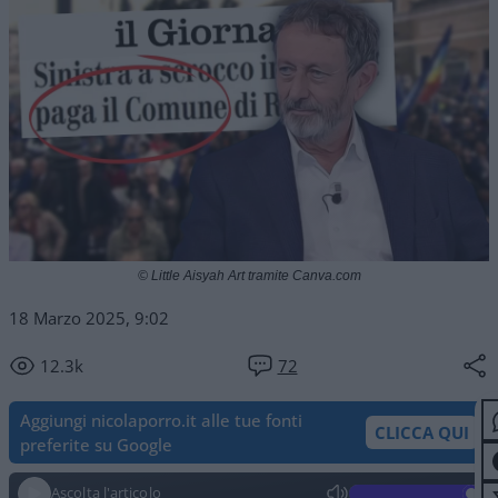
© Little Aisyah Art tramite Canva.com
18 Marzo 2025, 9:02
12.3k
72
Aggiungi nicolaporro.it alle tue fonti
CLICCA QUI
preferite su Google
Ascolta l'articolo