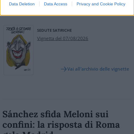
Data Deletion
Data Access
Privacy and Cookie Policy
Leggi i commenti
SEDUTE SATIRICHE
Vignetta del 07/08/2026
Vai all'archivio delle vignette
Sánchez sfida Meloni sui
confini: la risposta di Roma