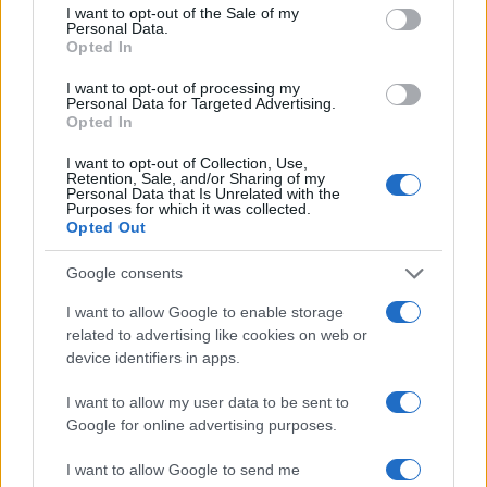
ha precisato che tutte le persone che hanno
I want to opt-out of the Sale of my
Personal Data.
parlato dal palco (star, cantanti, vip, intellettuali)
Opted In
non hanno percepito alcun compenso. Tuttavia,
I want to opt-out of processing my
restano perplessità riguardo ad altri costi indiretti
Personal Data for Targeted Advertising.
Opted In
che hanno gravato sul bilancio comunale, come le
operazioni di pulizia speciale e le gestioni
I want to opt-out of Collection, Use,
Retention, Sale, and/or Sharing of my
logistiche, affidate a società partecipate dal
Personal Data that Is Unrelated with the
Purposes for which it was collected.
Comune stesso, sollevando interrogativi
Opted Out
sull’adeguatezza di tali scelte.
Google consents
In risposta a queste controversie, la
commissione
I want to allow Google to enable storage
Trasparenza del Comune
, sotto la guida di
related to advertising like cookies on web or
device identifiers in apps.
Federico
Rocca
, ha avviato un’indagine
approfondita, richiedendo l’accesso agli atti al fine
I want to allow my user data to be sent to
di scrutinare nel dettaglio le voci di spesa. Per
Google for online advertising purposes.
quanto riguarda la partecipazione dei sindaci, è
I want to allow Google to send me
stato chiarito dallo staff del presidente dell’Anci,