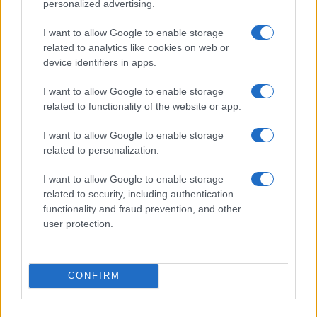
personalized advertising.
Gaetano Manfredi
, che non vi è stato alcun
I want to allow Google to enable storage
contributo economico diretto, definendo la loro
related to analytics like cookies on web or
presenza come parte di “missioni istituzionali”.
device identifiers in apps.
L’Università di Parma, invece, ha contribuito
finanziando il trasporto degli studenti che
I want to allow Google to enable storage
related to functionality of the website or app.
desideravano partecipare.
I want to allow Google to enable storage
related to personalization.
Nicolaporro.it è anche su Whatsapp. È sufficiente
I want to allow Google to enable storage
cliccare qui
per iscriversi al canale ed essere sempre
related to security, including authentication
functionality and fraud prevention, and other
aggiornati (gratis).
user protection.
#COMUNE DI ROMA
#MICHELE SERRA
#REPUBBLICA
#ROBERTO GUALTIERI
CONFIRM
72