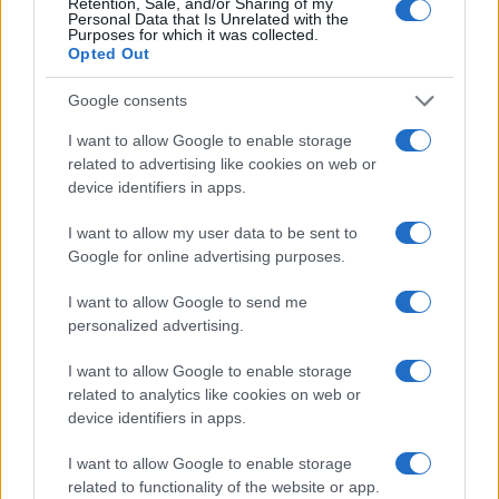
Retention, Sale, and/or Sharing of my
l’ira delle femministe nostrane. “Io non la
Personal Data that Is Unrelated with the
sopporto anche esteticamente. Mi dà fastidio
Purposes for which it was collected.
Opted Out
come parla, strabuzzando gli occhi, come
posseduta. È tutta sbagliata, la regina di coattonia
Google consents
– attacca – è di una banalità unica. La sua
I want to allow Google to enable storage
volgarità non è neanche interessante,
è la Wanna
related to advertising like cookies on web or
Marchi della politica
. Un’imbonitrice che
device identifiers in apps.
strabuzza gli occhi e grida non si sa perché né a
I want to allow my user data to be sent to
chi “è finita la pacchia””.
Google for online advertising purposes.
I want to allow Google to send me
#GIORGIA MELONI
#OLIVIERO TOSCANI
personalized advertising.
I want to allow Google to enable storage
56
related to analytics like cookies on web or
device identifiers in apps.
Leggi i commenti
I want to allow Google to enable storage
related to functionality of the website or app.
SEDUTE SATIRICHE