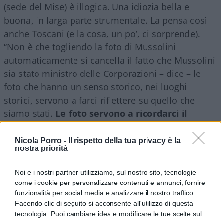
(sede del Mise) è illogica. Una idiozia bella e
buona, in larga parte strumentale. La pensa così
anche Toscani (e la cosa, un po’, ci sorprende).
“Non è che togliendo la foto di Mussolini
automaticamente si cancella il fatto che Mussolini
sia stato ministro delle Corporazioni – dice – le
foto che hanno un senso storico, nei luoghi
storici, servono a farci riflettere su quello che
siamo stati.
Le foto servono a ricordarci il
nostro passato
. Come il palazzo stesso di
Piacentini, o l’obelisco del Foro Italico. Io credo
Nicola Porro -
Il rispetto della tua privacy è la
nostra priorità
che la Rivoluzione Culturale di Mao abbia
sbagliato a cancellare le icone del periodo
Noi e i nostri partner utilizziamo, sul nostro sito, tecnologie
precedente. Certe immagini vanno tenute perché
come i cookie per personalizzare contenuti e annunci, fornire
fanno riflettere su quello che eravamo. Io non
funzionalità per social media e analizzare il nostro traffico.
Facendo clic di seguito si acconsente all'utilizzo di questa
voglio cancellare il passato, non bisogna
tecnologia. Puoi cambiare idea e modificare le tue scelte sul
cancellare il passato. Tutti i simboli vanno tenuti,