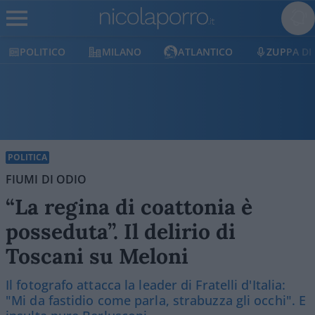
POLITICO
MILANO
ATLANTICO
ZUPPA DI
POLITICA
FIUMI DI ODIO
“La regina di coattonia è
posseduta”. Il delirio di
Toscani su Meloni
Il fotografo attacca la leader di Fratelli d'Italia:
"Mi da fastidio come parla, strabuzza gli occhi". E