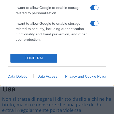
Vignetta del 07/08/2026
I want to allow Google to enable storage
related to personalization.
I want to allow Google to enable storage
related to security, including authentication
Vai all'archivio delle vignette
functionality and fraud prevention, and other
user protection.
CONFIRM
Tutta la differenza tra Ceuta e
Data Deletion
Data Access
Privacy and Cookie Policy
l’emigrazione italiana negli
Usa
Non si tratta di negare il diritto d’asilo a chi ne ha
titolo, ma di riconoscere che una parte di chi
entra irregolarmente porta violenza