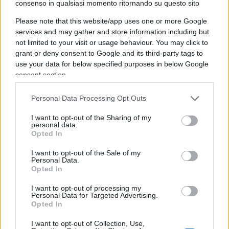
consenso in qualsiasi momento ritornando su questo sito
soprattutto quelli negativi perché fanno riflettere.
Please note that this website/app uses one or more Google
Se non c’è l’immagine va a finire che qualcuno
services and may gather and store information including but
potrebbe dire che certe cose non sono nemmeno
not limited to your visit or usage behaviour. You may click to
esistite”.
grant or deny consent to Google and its third-party tags to
use your data for below specified purposes in below Google
consent section.
Gli insulti alla Meloni
Personal Data Processing Opt Outs
E arriviamo invece al più classico degli schemi di
I want to opt-out of the Sharing of my
Toscani, quello di sparare alzo zero (con le parole,
personal data.
Opted In
s’intende) contro i leader del centrodestra. Ne ha
per tutti. Per
Silvio Berlusconi
(“ha rovinato
I want to opt-out of the Sale of my
Personal Data.
l’Italia, bruciato la decenza”, “un mostro
Opted In
impresentabile, mi imbarazzo per lui, poveretto”).
I want to opt-out of processing my
E ovviamente per
Giorgia Meloni
, su cui spende
Personal Data for Targeted Advertising.
parole che – pronunciate da chiunque altro o
Opted In
contro chiunque altro – avrebbero già scatenato
I want to opt-out of Collection, Use,