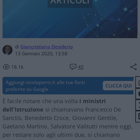
ARTICOLI
di
Giancristiano Desiderio
13 Gennaio 2020, 13:58
18.1k
45
Aggiungi nicolaporro.it alle tue fonti
CLICCA QUI
preferite su Google
È facile notare che una volta
i ministri
dell’Istruzione
si chiamavano Francesco De
Sanctis, Benedetto Croce, Giovanni Gentile,
Gaetano Martino, Salvatore Valitutti mentre oggi,
per restare solo agli ultimi due, si chiamano