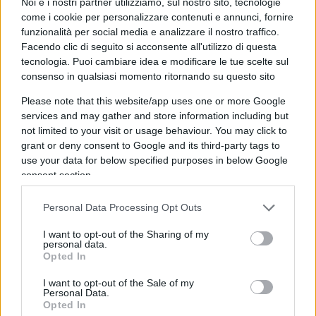
Noi e i nostri partner utilizziamo, sul nostro sito, tecnologie
compito d’italiano e poi, raccomandandosi con gli
come i cookie per personalizzare contenuti e annunci, fornire
studenti affinché non copino, partecipa loro gli
funzionalità per social media e analizzare il nostro traffico.
Facendo clic di seguito si acconsente all'utilizzo di questa
auguri personali del ministro, Lucia Azzolina, che,
tecnologia. Puoi cambiare idea e modificare le tue scelte sul
stando alla notizia non smentita,
avrebbe copiato
consenso in qualsiasi momento ritornando su questo sito
la tesi di abilitazione
. Non vi sembra che il tutto
Please note that this website/app uses one or more Google
somigli più ad una commedia plautina o a una
services and may gather and store information including but
scena di un film di Pierino o alla satira del
not limited to your visit or usage behaviour. You may click to
Bagaglino piuttosto che ad un esame di Stato? E
grant or deny consent to Google and its third-party tags to
use your data for below specified purposes in below Google
non vi sembra che la somiglianza o il
consent section.
rispecchiamento che c’è tra cronaca scolastica e
commedia dell’arte sia l’esatta situazione in cui
Personal Data Processing Opt Outs
versa il sistema scolastico italiano dal ministro a
I want to opt-out of the Sharing of my
Pierino e da Pierino al ministro?
personal data.
Opted In
I want to opt-out of the Sale of my
Personal Data.
Eppure, vi assicuro che
la scuola di Pierino
nella
Opted In