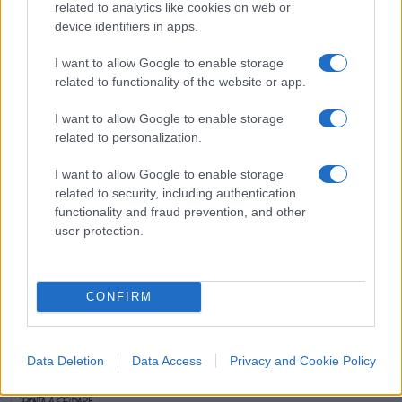
related to analytics like cookies on web or
clamantis in deserto
– e la scuola di massa in cui
device identifiers in apps.
tutti accedono a tutto diventa la distruzione del
I want to allow Google to enable storage
sistema gentiliano in cui tutto ruota intorno al
related to functionality of the website or app.
valore legale del diploma che oggi è giunto al suo
ultimo stadio: il diploma non vale il pezzo di carta
I want to allow Google to enable storage
che lo certifica.
related to personalization.
I want to allow Google to enable storage
#AZZOLINA
#FIORAMONTI
#SCUOLA
related to security, including authentication
functionality and fraud prevention, and other
user protection.
Pagina
PAGINA
Precedente
SUCCESSIVA
CONFIRM
45
Leggi i commenti
Data Deletion
Data Access
Privacy and Cookie Policy