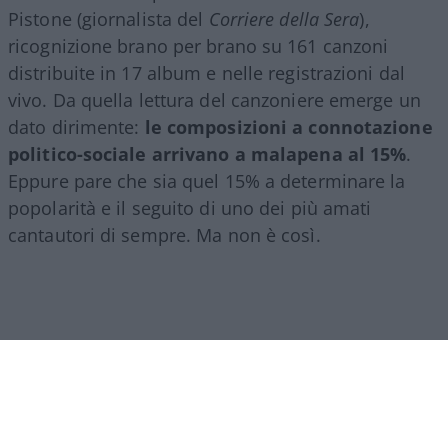
Pistone (giornalista del
Corriere della Sera
),
ricognizione brano per brano su 161 canzoni
distribuite in 17 album e nelle registrazioni dal
vivo. Da quella lettura del canzoniere emerge un
dato dirimente:
le composizioni a connotazione
politico-sociale arrivano a malapena al 15%
.
Eppure pare che sia quel 15% a determinare la
popolarità e il seguito di uno dei più amati
cantautori di sempre. Ma non è così.