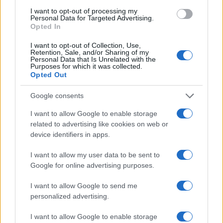
quale ci troviamo non migliorerebbe di una
I want to opt-out of processing my
virgola anche se a viale Trastevere ci fosse la
Personal Data for Targeted Advertising.
Opted In
reincarnazione di Francesco De Sanctis. Non è un
problema di ministro, ma di sistema. L’impianto
I want to opt-out of Collection, Use,
Retention, Sale, and/or Sharing of my
scolastico italiano è napoleonico e questa
Personal Data that Is Unrelated with the
Purposes for which it was collected.
tipologia di scuola è da molto tempo, ormai,
Opted Out
giunta al capolinea. I ministri non ne hanno colpa.
Google consents
Ma il fatto che loro stessi non siano capaci di
avvertire il problema è evidentemente parte attiva
I want to allow Google to enable storage
related to advertising like cookies on web or
del dramma che viene ad ogni giro di giostra
device identifiers in apps.
alimentato e trasformato nella farsa di sé stesso.
Il
problema-scuola
non nasce oggi ma nel 1969
I want to allow my user data to be sent to
quando si passa dal sistema gentiliano alla scuola
Google for online advertising purposes.
di massa e non ci si avvede che in quel momento
I want to allow Google to send me
era necessario riformare la scuola di Stato con il
personalized advertising.
modello della scuola libera. Invece, tutto è
I want to allow Google to enable storage
ignorato – la voce di Valitutti è la classica
vox