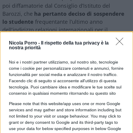
poi diffamatorie dal Consiglio d’Istituto del
Barozzi, che
ha pertanto deciso di sospendere
lo studente
frequentante l’ultimo anno
dell’indirizzo relazioni internazionali per il
marketing. Un provvedimento che adesso
Nicola Porro -
Il rispetto della tua privacy è la
preoccupa, e non poco, i genitori del ragazzo, in
nostra priorità
quanto rischia di ripercuotersi sul buon
andamento dell’anno scolastico in corso, e, di
Noi e i nostri partner utilizziamo, sul nostro sito, tecnologie
come i cookie per personalizzare contenuti e annunci, fornire
conseguenza, sulla stessa ammissione all’esame
funzionalità per social media e analizzare il nostro traffico.
di Stato.
Facendo clic di seguito si acconsente all'utilizzo di questa
tecnologia. Puoi cambiare idea e modificare le tue scelte sul
consenso in qualsiasi momento ritornando su questo sito
Ragion per cui, il legale di fiducia della famiglia ha
Please note that this website/app uses one or more Google
services and may gather and store information including but
già manifestato l’intenzione dei genitori dello
not limited to your visit or usage behaviour. You may click to
studente di
ricorrere al Tar per contestare la
grant or deny consent to Google and its third-party tags to
decisione della scuola
modenese, in quanto,
use your data for below specified purposes in below Google