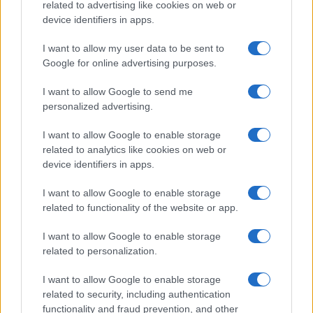
related to advertising like cookies on web or
virtù della quale dovrebbe aver riconosciuto
il
device identifiers in apps.
diritto di esprimere civilmente e liberamente
I want to allow my user data to be sent to
il proprio eventuale dissenso.
Google for online advertising purposes.
I want to allow Google to send me
personalized advertising.
Per cui, va bene comportarsi da autorità e
I want to allow Google to enable storage
sanzionare con tempestività e decisione gli
related to analytics like cookies on web or
atteggiamenti violenti, nocivi e irrispettosi, ma pur
device identifiers in apps.
sempre nel rispetto delle libertà dello studente e
del concetto stesso di democrazia, rispetto al
I want to allow Google to enable storage
related to functionality of the website or app.
quale l’istituzione scolastica in quanto tale non
può proprio permettersi il lusso di abdicare.
I want to allow Google to enable storage
related to personalization.
Salvatore Di Bartolo, 11 febbraio 2024
I want to allow Google to enable storage
related to security, including authentication
functionality and fraud prevention, and other