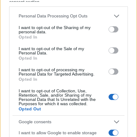
consent section.
secondo la difesa, al giovane non verrebbe
contestata la falsità delle dichiarazioni rese, bensì
Personal Data Processing Opt Outs
le critiche in sé, ritenute lesive per l’immagine
dell’istituto.
I want to opt-out of the Sharing of my
personal data.
Opted In
Orbene, a prescindere da quella che sarà la
I want to opt-out of the Sale of my
Personal Data.
decisione del Tar, e ferma restando la
Opted In
comprensibile volontà del Barozzi di voler tutelare
I want to opt-out of processing my
il proprio buon nome e la propria reputazione,
Personal Data for Targeted Advertising.
permangono comunque dei seri dubbi circa la
Opted In
bontà del provvedimento. Perché un conto è
I want to opt-out of Collection, Use,
punire l’aggressività di chi compie atti di violenza,
Retention, Sale, and/or Sharing of my
Personal Data that Is Unrelated with the
siano essi indirizzati a docenti, studenti, personale
Purposes for which it was collected.
Opted Out
o edifici scolastici. Cosa ben diversa è invece
intervenire, come in questo specifico caso, sulla
Google consents
libertà di espressione di chi, come Cassanelli,
I want to allow Google to enable storage
ricopre una carica istituzionale studentesca, in