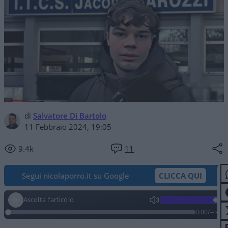
di
Salvatore Di Bartolo
11 Febbraio 2024, 19:05
9.4k
11
Segui nicolaporro.it su Google
CLICCA QUI
Ascolta l'articolo
0:00
/
--:--