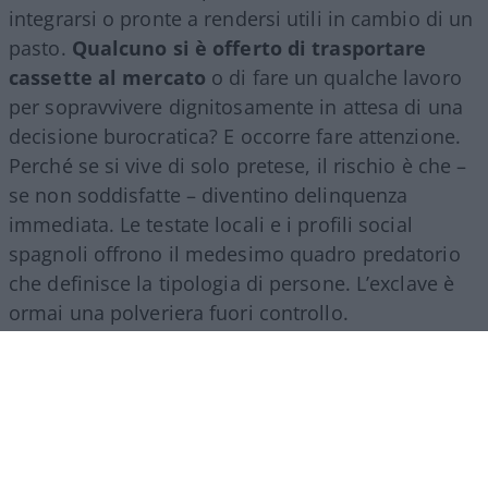
integrarsi o pronte a rendersi utili in cambio di un
pasto.
Qualcuno si è offerto di trasportare
cassette al mercato
o di fare un qualche lavoro
per sopravvivere dignitosamente in attesa di una
decisione burocratica? E occorre fare attenzione.
Perché se si vive di solo pretese, il rischio è che –
se non soddisfatte – diventino delinquenza
immediata. Le testate locali e i profili social
spagnoli offrono il medesimo quadro predatorio
che definisce la tipologia di persone. L’exclave è
ormai una polveriera fuori controllo.