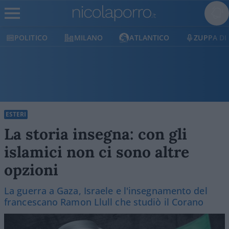
TICO
MILANO
ATLANTICO
ZUPPA DI PORRO
ESTERI
La storia insegna: con gli
islamici non ci sono altre
opzioni
La guerra a Gaza, Israele e l'insegnamento del
francescano Ramon Llull che studiò il Corano