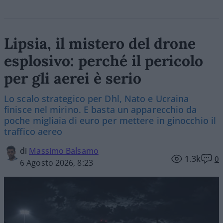
Lipsia, il mistero del drone
esplosivo: perché il pericolo
per gli aerei è serio
Lo scalo strategico per Dhl, Nato e Ucraina
finisce nel mirino. E basta un apparecchio da
poche migliaia di euro per mettere in ginocchio il
traffico aereo
di
Massimo Balsamo
1.3k
0
6 Agosto 2026, 8:23