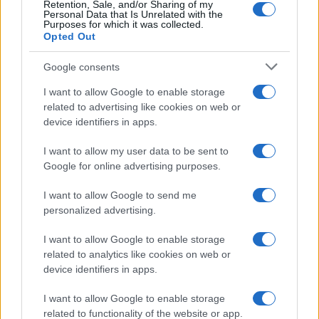
Retention, Sale, and/or Sharing of my
i mosaici di Santa Sofia a Costantinopoli, che
Personal Data that Is Unrelated with the
Purposes for which it was collected.
l’”alleato” Erdogan ha ritrasformato in moschea.
Opted Out
Google consents
Nella storia cattolica abbiamo un esempio su cui
faremmo bene a meditare: il Beato catalano
I want to allow Google to enable storage
related to advertising like cookies on web or
Raimondo Lullo, Ramon Llull (1232-1316).
device identifiers in apps.
Francescano, fu il primo a creare scuole di arabo
e di Corano perché si era reso conto che non si
I want to allow my user data to be sent to
Google for online advertising purposes.
poteva evangelizzare quel che non si conosceva.
Per non fare la fine dei cinque Protomartiri
I want to allow Google to send me
mandati dal Poverello a predicare in Marocco e
personalized advertising.
tornati nella bara. Scrisse moltissimo ed
I want to allow Google to enable storage
accumulò un’erudizione senza pari nel mondo
related to analytics like cookies on web or
medievale. Ebbene, dopo una vita passata a
device identifiers in apps.
studiare l’islam,
concluse che era tempo
I want to allow Google to enable storage
sprecato
perché con quelli non c’era modo di
related to functionality of the website or app.