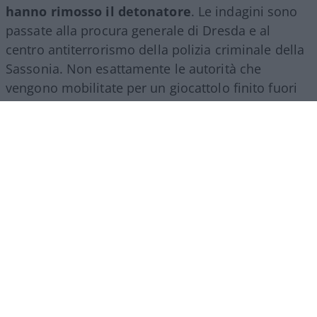
hanno rimosso il detonatore
. Le indagini sono
passate alla procura generale di Dresda e al
centro antiterrorismo della polizia criminale della
Sassonia. Non esattamente le autorità che
vengono mobilitate per un giocattolo finito fuori
rotta.