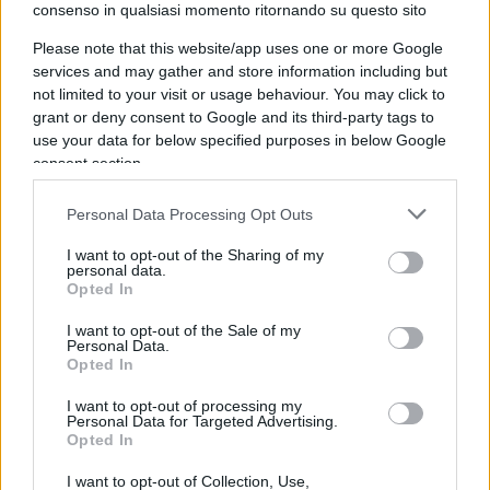
consenso in qualsiasi momento ritornando su questo sito
Ora, un giro in Israele è istruttivo. Io ci sono stato
Please note that this website/app uses one or more Google
due volte, e per qualche tempo, una come
services and may gather and store information including but
pellegrino e l’altra come invitato dall’istituto
not limited to your visit or usage behaviour. You may click to
grant or deny consent to Google and its third-party tags to
culturale italiano. Ho visto cose –per citare il
use your data for below specified purposes in below Google
Replicante di Blade Runner- che molti non
consent section.
immaginano. Tel Aviv, capitale amministrativa ma
anche una delle capitali mondiali dei GayPride. Ad
Personal Data Processing Opt Outs
Haifa c’è, nel centro della città, un enorme e
I want to opt-out of the Sharing of my
meraviglioso mausoleo tutto illuminato e fiorito, il
personal data.
Opted In
cui effetto notturno è suggestivo anche a grande
distanza. Vi giace il fondatore dei Baha’i, una setta
I want to opt-out of the Sale of my
Personal Data.
islamica stra-perseguitata nei secoli dai cugini
Opted In
musulmani. Ebbene, tutto questo è possibile nel
I want to opt-out of processing my
“laico” Israele
, mentre, com’è noto, i monumenti
Personal Data for Targeted Advertising.
Opted In
antichi di Palmira sono stati rasi al suolo, così
come i Buddha afghani e, in tempi più vicini a noi,
I want to opt-out of Collection, Use,