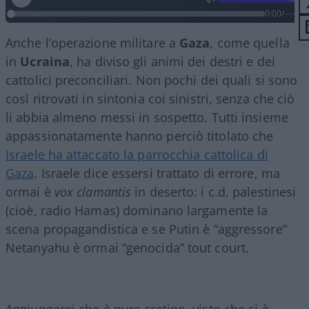
0:00
/
--:--
Anche l’operazione militare a
Gaza
, come quella
in
Ucraina
, ha diviso gli animi dei destri e dei
cattolici preconciliari. Non pochi dei quali si sono
così ritrovati in sintonia coi sinistri, senza che ciò
li abbia almeno messi in sospetto. Tutti insieme
appassionatamente hanno perciò titolato che
Israele ha attaccato la parrocchia cattolica di
Gaza
. Israele dice essersi trattato di errore, ma
ormai è
vox clamantis
in deserto: i c.d. palestinesi
(cioè, radio Hamas) dominano largamente la
scena propagandistica e se Putin è “aggressore”
Netanyahu è ormai “genocida” tout court.
Aggiungerei che è pure cretino, visto che si è