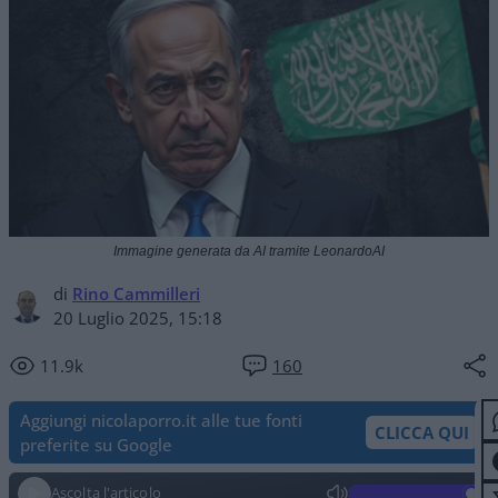
Immagine generata da AI tramite LeonardoAI
di
Rino Cammilleri
20 Luglio 2025, 15:18
11.9k
160
Aggiungi nicolaporro.it alle tue fonti
CLICCA QUI
preferite su Google
Ascolta l'articolo