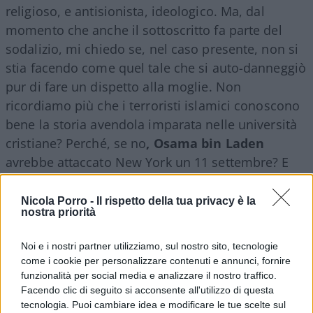
religioso, e antisionista, ideologico. Ma, dal
momento che anche il sottoscritto fa parte del
sodalizio, mi chiedo se, nel caso presente, non si
stia facendo come quel tale che si auto-danneggiò
pur di fare un dispetto alla moglie. Non
ricordiamo più che i terroristi islamici conoscono
bene la storia avendola imparata nelle università
cristiane? Perché, se no
, Osama bin Laden
avrebbe attaccato New York un 11 settembre? E
perché Hamas avrebbe fatto lo stesso un 7
ottobre con quelli che chiama non a caso
Nicola Porro -
Il rispetto della tua privacy è la
nostra priorità
“crociati”? Lo sanno, certo, che tra gli ebrei e la
croce non è mai corso buon sangue, ma tutto si
Noi e i nostri partner utilizziamo, sul nostro sito, tecnologie
può dire dei fanatici islamisti tranne che siano
come i cookie per personalizzare contenuti e annunci, fornire
stupidi e disinformati.
funzionalità per social media e analizzare il nostro traffico.
Facendo clic di seguito si acconsente all'utilizzo di questa
tecnologia. Puoi cambiare idea e modificare le tue scelte sul