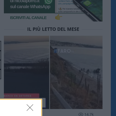
IL PIÙ LETTO DEL MESE
ESTERI
14.7k