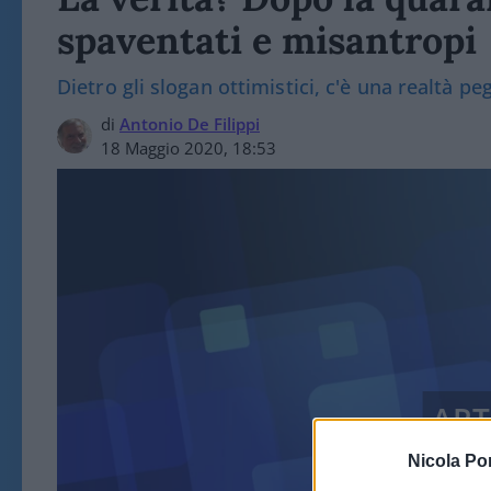
spaventati e misantropi
Dietro gli slogan ottimistici, c'è una realtà pe
di
Antonio De Filippi
18 Maggio 2020, 18:53
ART
Nicola Po