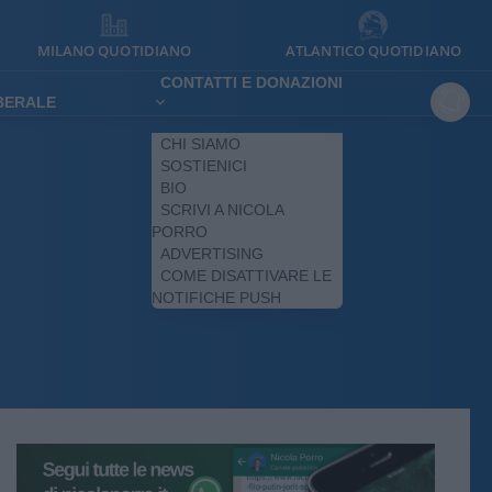
MILANO QUOTIDIANO
ATLANTICO QUOTIDIANO
CONTATTI E DONAZIONI
IBERALE
CHI SIAMO
SOSTIENICI
BIO
SCRIVI A NICOLA
PORRO
ADVERTISING
COME DISATTIVARE LE
NOTIFICHE PUSH