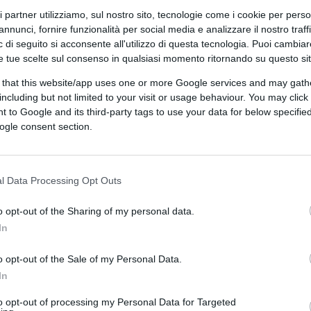
ri partner utilizziamo, sul nostro sito, tecnologie come i cookie per pers
annunci, fornire funzionalità per social media e analizzare il nostro traff
 di seguito si acconsente all'utilizzo di questa tecnologia. Puoi cambiar
e tue scelte sul consenso in qualsiasi momento ritornando su questo si
 that this website/app uses one or more Google services and may gath
including but not limited to your visit or usage behaviour. You may click 
 to Google and its third-party tags to use your data for below specifi
ogle consent section.
CLICCA QUI
l Data Processing Opt Outs
 usciremo. Le parole d’ordine della
ncoraggianti, inclusive, ottimistiche. La
o opt-out of the Sharing of my personal data.
è quella di Michel Houellebecq, quando parla
In
o come prima, solo un poco peggiori. Un
o opt-out of the Sale of my Personal Data.
n pochino a male come le banane
In
 piacciono più.
to opt-out of processing my Personal Data for Targeted