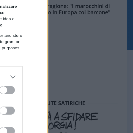
Meloni aveva ragione: "I marocchini di
onalizzare
Ceuta sbarcano in Europa col barcone"
ico.
e idea e
to
er and store
to grant or
ed purposes
SEDUTE SATIRICHE