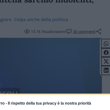
ggiore. Colpa anche della politica
15.1k
Visualizzazioni
30
commenti
ICOLI
rro -
Il rispetto della tua privacy è la nostra priorità