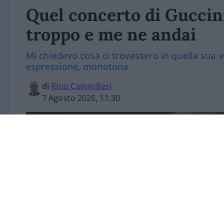
Quel concerto di Guccin
troppo e me ne andai
Mi chiedevo cosa ci trovassero in quella sua v
espressione, monotona
di
Rino Cammilleri
7 Agosto 2026, 11:30