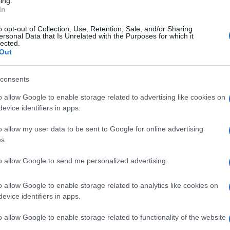
ing.
In
 poliglotte, rumorose e vivaci e le riunioni di
o opt-out of Collection, Use, Retention, Sale, and/or Sharing
ersonal Data that Is Unrelated with the Purposes for which it
ed affettuosi abbracci molto italiani! Dopo
lected.
 ed alle videoconferenze, in una sana
Out
oso respiro della città e dell’affannoso
consents
eravamo almeno di aver generato uomini
una realtà diversa: siamo andati un poco a
o allow Google to enable storage related to advertising like cookies on
 rancorosi.
evice identifiers in apps.
o allow my user data to be sent to Google for online advertising
pettiamo la
conferenza
di
Conte
del sabato
s.
 diritti settimanali in attesa che
Boccia
,
to allow Google to send me personalized advertising.
soffiarci il naso in pubblico a meno di
lligenti nativi liberali sono diventati
o allow Google to enable storage related to analytics like cookies on
. Scomodando Goya potremmo dire che il
evice identifiers in apps.
attoli. In questi giorni leggiamo sui social
o allow Google to enable storage related to functionality of the website
 improvvisato che l’Italia ha bisogno di