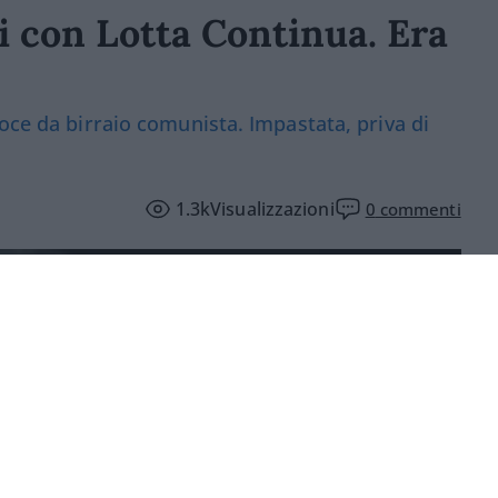
i con Lotta Continua. Era
oce da birraio comunista. Impastata, priva di
1.3k
Visualizzazioni
0
commenti