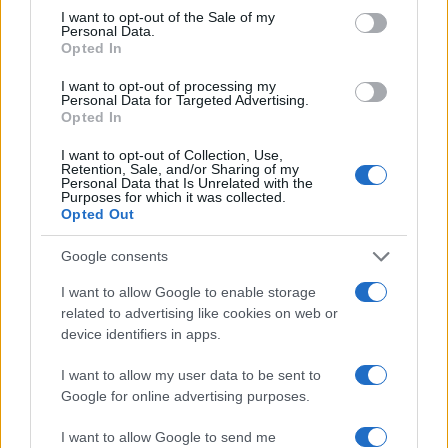
può attendere dal governo? Bugie.
I want to opt-out of the Sale of my
Personal Data.
Opted In
#ILVA
#LUIGI DI MAIO
I want to opt-out of processing my
Personal Data for Targeted Advertising.
Pagina
Opted In
PAGINA
Precedente
SUCCESSIVA
I want to opt-out of Collection, Use,
Retention, Sale, and/or Sharing of my
Personal Data that Is Unrelated with the
Purposes for which it was collected.
1
Opted Out
Leggi i commenti
Google consents
I want to allow Google to enable storage
SEDUTE SATIRICHE
related to advertising like cookies on web or
device identifiers in apps.
Vignetta del 07/08/2026
I want to allow my user data to be sent to
Google for online advertising purposes.
Vai all'archivio delle vignette
I want to allow Google to send me