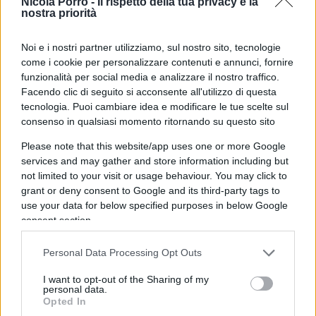
detto chiaro chiaro al ministro di Maio: “Vorrei che
Nicola Porro -
Il rispetto della tua privacy è la
nostra priorità
il ministro riflettesse per le prossime volte,
quando annuncia una cosa come sicura che tutto
Noi e i nostri partner utilizziamo, sul nostro sito, tecnologie
questo diventa pubblicità ingannevole quando
come i cookie per personalizzare contenuti e annunci, fornire
non si verifica”.
Cosa è accaduto? Semplice
: Di
funzionalità per social media e analizzare il nostro traffico.
Facendo clic di seguito si acconsente all'utilizzo di questa
Maio in settembre aveva diffuso un video
tecnologia. Puoi cambiare idea e modificare le tue scelte sul
messaggio nel quale dava come una cosa
consenso in qualsiasi momento ritornando su questo sito
certissima la diminuzione delle emissioni nocive e
Please note that this website/app uses one or more Google
dava per certa anche la installazione delle
services and may gather and store information including but
centraline, ma il professor Marescotti, dati ufficiali
not limited to your visit or usage behaviour. You may click to
alla mano, ha dimostrato al ministro che le
grant or deny consent to Google and its third-party tags to
use your data for below specified purposes in below Google
emissioni non sono diminuite bensì aumentate, le
consent section.
centraline non sono state installate e così il video
messaggio con le sue notizie false si è rivelato
Personal Data Processing Opt Outs
essere solo pubblicità ingannevole.
Allora, ci si
I want to opt-out of the Sharing of my
chiede
: se questo è il metodo di lavoro del
personal data.
Opted In
ministro del Lavoro e dello Sviluppo che cosa ci si