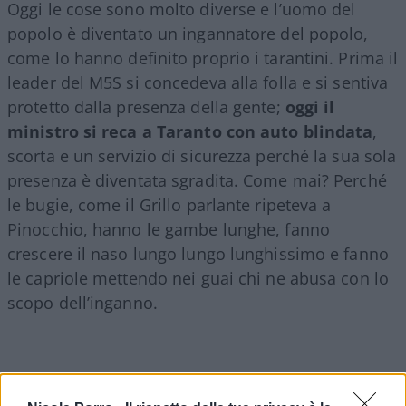
Oggi le cose sono molto diverse e l’uomo del
popolo è diventato un ingannatore del popolo,
come lo hanno definito proprio i tarantini. Prima il
leader del M5S si concedeva alla folla e si sentiva
protetto dalla presenza della gente;
oggi il
ministro si reca a Taranto con auto blindata
,
scorta e un servizio di sicurezza perché la sua sola
presenza è diventata sgradita. Come mai? Perché
le bugie, come il Grillo parlante ripeteva a
Pinocchio, hanno le gambe lunghe, fanno
crescere il naso lungo lungo lunghissimo e fanno
le capriole mettendo nei guai chi ne abusa con lo
scopo dell’inganno.
Il professore Marescotti
l’altro giorno gliel’ha