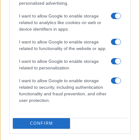
personalized advertising.
I want to allow Google to enable storage
related to analytics like cookies on web or
device identifiers in apps.
Perché Vannacci è “pacifico”
I want to allow Google to enable storage
related to functionality of the website or app.
ma non “pacifista”
I want to allow Google to enable storage
La candidatura di Burgio riaccende lo scontro:
related to personalization.
essere pacifici non significa rinunciare a
difendersi
I want to allow Google to enable storage
related to security, including authentication
di
Giorgio Carta
functionality and fraud prevention, and other
1.3k
0
user protection.
10 Agosto 2026, 10:00
CONFIRM