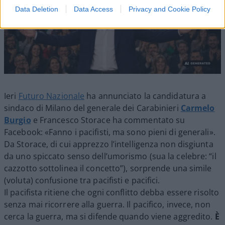
Data Deletion
Data Access
Privacy and Cookie Policy
Ieri
Futuro Nazionale
ha annunciato la candidatura a
sindaco di Milano del generale dei Carabinieri
Carmelo
Burgio
e Francesco Storace ha commentato su
Facebook: «Fanno i pacifisti, ma sono pieni di generali».
Da Storace, di cui apprezzo l’intelligenza non disgiunta
da uno spiccato senso dell’umorismo (sua la celebre: “il
cazzotto sottolinea il concetto”), sorprende una simile
(voluta) confusione tra pacifisti e pacifici.
Il pacifista ritiene che ogni conflitto debba essere risolto
senza mai ricorrere alla guerra. Il pacifico, invece, non
cerca la guerra, ma si difende quando viene aggredito.
È