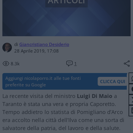
ARTICOLI
di
Giancristiano Desiderio
28 Aprile 2019, 17:08
8.3k
1
Aggiungi nicolaporro.it alle tue fonti
CLICCA QUI
preferite su Google
La recente visita del ministro
Luigi Di Maio
a
Taranto è stata una vera e propria Caporetto.
Tempo addietro lo statista di Pomigliano d’Arco
era accolto nella città dell’Ilva come una sorta di
salvatore della patria, del lavoro e della salute.