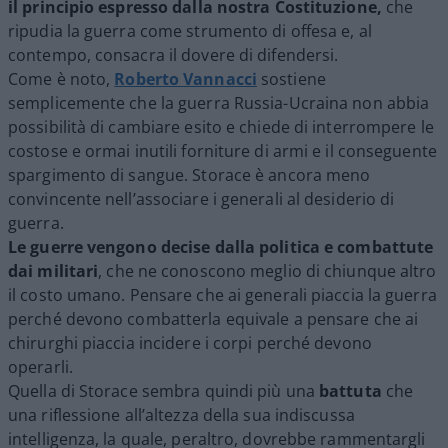
il principio espresso dalla nostra Costituzione,
che
ripudia la guerra come strumento di offesa e, al
contempo, consacra il dovere di difendersi.
Come è noto,
Roberto
Vannacci
sostiene
semplicemente che la guerra Russia-Ucraina non abbia
possibilità di cambiare esito e chiede di interrompere le
costose e ormai inutili forniture di armi e il conseguente
spargimento di sangue. Storace è ancora meno
convincente nell’associare i generali al desiderio di
guerra.
Le guerre vengono decise dalla politica e combattute
dai militari
, che ne conoscono meglio di chiunque altro
il costo umano. Pensare che ai generali piaccia la guerra
perché devono combatterla equivale a pensare che ai
chirurghi piaccia incidere i corpi perché devono
operarli.
Quella di Storace sembra quindi più una
battuta
che
una riflessione all’altezza della sua indiscussa
intelligenza, la quale, peraltro, dovrebbe rammentargli