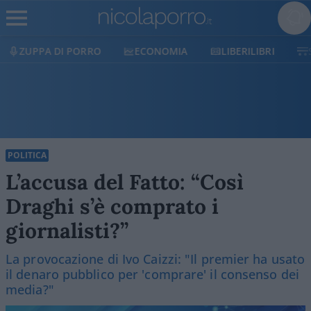
ZUPPA DI PORRO
ECONOMIA
LIBERILIBRI
POLITICA
L’accusa del Fatto: “Così
Draghi s’è comprato i
giornalisti?”
La provocazione di Ivo Caizzi: "Il premier ha usato
il denaro pubblico per 'comprare' il consenso dei
media?"