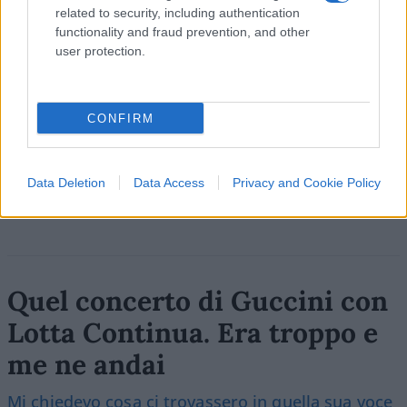
related to security, including authentication
functionality and fraud prevention, and other
SEDUTE SATIRICHE
user protection.
Vignetta del 07/08/2026
CONFIRM
Vai all'archivio delle vignette
Data Deletion
Data Access
Privacy and Cookie Policy
Quel concerto di Guccini con
Lotta Continua. Era troppo e
me ne andai
Mi chiedevo cosa ci trovassero in quella sua voce