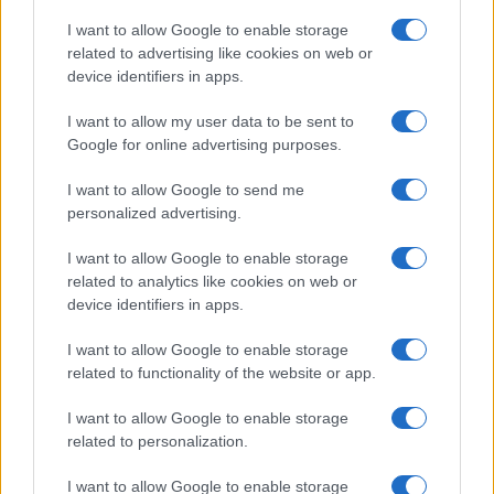
possono beneficiare di contributi statali
I want to allow Google to enable storage
aggiuntivi”.
related to advertising like cookies on web or
device identifiers in apps.
I want to allow my user data to be sent to
6) “
Il premier ha salvato le ‘pensioni d’oro’
Google for online advertising purposes.
dell’élite dei giornalisti
, incurante del parere
negativo della Corte dei conti e senza nemmeno
I want to allow Google to send me
personalized advertising.
un ricalcolo”.
I want to allow Google to enable storage
related to analytics like cookies on web or
#GIORNALI
#MARIO DRAGHI
#MEDIA
device identifiers in apps.
Pagina
PAGINA
I want to allow Google to enable storage
Precedente
SUCCESSIVA
related to functionality of the website or app.
I want to allow Google to enable storage
59
related to personalization.
Leggi i commenti
I want to allow Google to enable storage