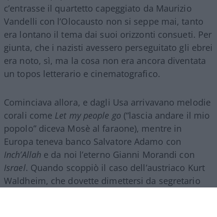
c’entrasse il quartetto capeggiato da Maurizio
Vandelli con l’Olocausto non si seppe mai, tanto
era lontano il tema dai suoi orizzonti consueti. Per
giunta, che i nazisti avessero perseguitato gli ebrei
era noto, sì, ma la cosa non era ancora diventata
un topos letterario e cinematografico.
Cominciava allora, e dagli Usa arrivavano melodie
corali come
Let my people go
(“lascia andare il mio
popolo” diceva Mosè al faraone), mentre in
Europa teneva banco Salvatore Adamo con
Inch’Allah
e da noi l’eterno Gianni Morandi con
Israel
. Quando scoppiò il caso dell’austriaco Kurt
Waldheim, che dovette dimettersi da segretario
dell’Onu perché qualcuno aveva fatto circolare
una sua foto di guerra in divisa tedesca, fu