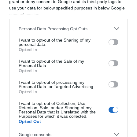
non privo di segreti e ‘ombre'”.
grant or deny consent to Google and its third-party tags to
use your data for below specified purposes in below Google
consent section.
3) “I giornalisti più pagati avevano implorato il
governo di
salvare le loro ‘pensioni d’oro’
dal
Personal Data Processing Opt Outs
crollo della cassa Inpgi 1, che pretesero di
I want to opt-out of the Sharing of my
privatizzare per godere di un sistema privilegiato
personal data.
Opted In
rispetto a quello pubblico Inps”.
I want to opt-out of the Sale of my
Personal Data.
Opted In
4) “Gli
editori percettori di erogazioni pubbliche
I want to opt-out of processing my
e disinvolti spremitori dell’Inpgi 1 (per tagliare i
Personal Data for Targeted Advertising.
Opted In
costi con i prepensionamenti) avevano chiesto
ulteriori aiuti di Stato”.
I want to opt-out of Collection, Use,
Retention, Sale, and/or Sharing of my
Personal Data that Is Unrelated with the
Purposes for which it was collected.
5) “Draghi e il suo governo hanno stanziato
350
Opted Out
milioni di fondi pubblici per gli editori
, che
Google consents