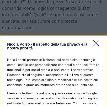
giornalisti?”. L’autore del pezzo fa scaturire questa
domanda “come logica conseguenza di fatti
incontestabili”. Quali? Le riportiamo così come
elencate, per assicurare completezza
d’informazione:
1) “Tanti giornali italiani (escluso il
Fatto
)
hanno
Nicola Porro -
Il rispetto della tua privacy è la
celebrato Draghi ‘a priori’
e a oltranza, da
nostra priorità
quando è stato imposto a Palazzo Chigi pur senza
Noi e i nostri partner utilizziamo, sul nostro sito, tecnologie
avere avuto il consenso degli elettori”.
come i cookie per personalizzare contenuti e annunci, fornire
funzionalità per social media e analizzare il nostro traffico.
Facendo clic di seguito si acconsente all'utilizzo di questa
tecnologia. Puoi cambiare idea e modificare le tue scelte sul
2) “Gli
editori
degli stessi organi d’informazione
consenso in qualsiasi momento ritornando su questo sito
hanno sostenuto questa esaltazione di un
Please note that this website/app uses one or more Google
tecnocrate della grande finanza, pur senza
services and may gather and store information including but
esperienza in cariche politiche e con un passato
not limited to your visit or usage behaviour. You may click to