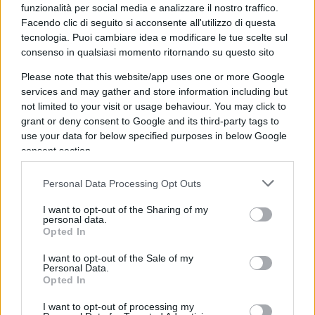
sempre con il 16,4% (- 9,3%).
funzionalità per social media e analizzare il nostro traffico.
Facendo clic di seguito si acconsente all'utilizzo di questa
I Verdi con l’11,6 per cento (- 3,1%) perdono
tecnologia. Puoi cambiare idea e modificare le tue scelte sul
consensi.
consenso in qualsiasi momento ritornando su questo sito
La Die Linke balza in avanti con l’8,8% (+3,9%).
Please note that this website/app uses one or more Google
L’FDP è fuori dal Bundestag (- 7,1%).
services and may gather and store information including but
Il BSW sfiora l’ingresso al Bundestag con il
not limited to your visit or usage behaviour. You may click to
4,97%.
grant or deny consent to Google and its third-party tags to
use your data for below specified purposes in below Google
consent section.
I problemi di Merz
Personal Data Processing Opt Outs
Ci sono però tre fattori da considerare. Primo:
I want to opt-out of the Sharing of my
Merz ha vinto
, ma non come speravano
personal data.
Opted In
all’interno della Cdu/Csu. Lo ammettono anche
alcuni sostenitori del candidato cancelliere. La
I want to opt-out of the Sale of my
Personal Data.
speranza era di superare la soglia psicologica del
Opted In
30% ma l’Unione si è fermata al 28,5% rendendo
I want to opt-out of processing my
più complicata, in termini di numeri parlamentari,