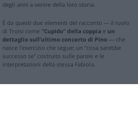
degli anni a venire della loro storia.
È da questi due elementi del racconto — il ruolo
di Troisi come
“Cupido” della coppia
e
un
dettaglio sull’ultimo concerto di Pino
— che
nasce l’esercizio che segue: un “cosa sarebbe
successo se” costruito sulle parole e le
interpretazioni della stessa Fabiola.