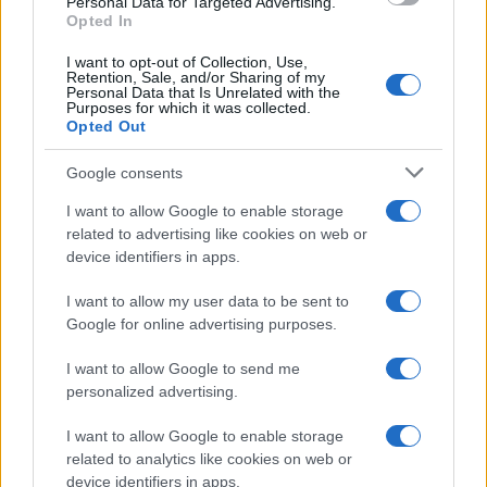
Personal Data for Targeted Advertising.
la navigazione.
Opted In
I want to opt-out of Collection, Use,
Retention, Sale, and/or Sharing of my
Personal Data that Is Unrelated with the
Purposes for which it was collected.
Secondo: non è detto che la Spd faccia un accordo
Opted Out
con la Cdu. Un pezzo dei socialdemocratici
Google consents
vorrebbe andare all’opposizione per recuperare il
consenso perduto. Gli ultimi anni di governo
I want to allow Google to enable storage
Scholz sono stati drammatici per i sondaggi e
related to advertising like cookies on web or
device identifiers in apps.
approdare in una Grosse Koalition da secondo
partito rischia di essere il peggiore degli incubi:
I want to allow my user data to be sent to
non godere dei vantaggi dell’opposizione e non
Google for online advertising purposes.
avere neppure il coltello dalla parte del manico
I want to allow Google to send me
nelle sedi di governo.
Saskia Esken
ha già fatto
personalized advertising.
sapere che la Spd non cadrà “nella trappola” di un
I want to allow Google to enable storage
accordo a tutti i costi con la Cdu e Merz guarda
related to analytics like cookies on web or
con sospetto al desiderio dei socialdemocratici di
device identifiers in apps.