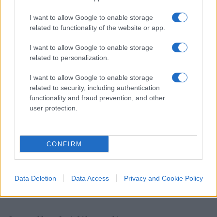
far votare ai propri iscritti una possibile
partecipazione all’esecutivo. A dividere i due
I want to allow Google to enable storage
related to functionality of the website or app.
partiti c’è soprattutto la
politica migratoria
,
cavallo di battaglia dell’Afd. Merz aveva posto
I want to allow Google to enable storage
come condizioni in campagna elettorale un
related to personalization.
drastico cambiamento delle politiche migratorie,
I want to allow Google to enable storage
con il respingimento dei migranti illegali alle
related to security, including authentication
frontiere. E la Spd, pur avendo indurito le sue
functionality and fraud prevention, and other
user protection.
posizioni sulle espulsioni, non è detto che voglia
spingersi fino alla chiusura di tutti i confini.
CONFIRM
Terzo: i Verdi non godono di grandi simpatie
nell’Unione. Anzi. Il leader della
Csu
, il partito
bavarese, non ne vuole sapere di andare al
Data Deletion
Data Access
Privacy and Cookie Policy
governo con il partito di Habeck.