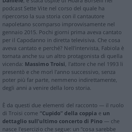
Daniele
, è stata ospite di Hoara Borselli nel
podcast Sette Vite nel corso del quale ha
ripercorso la sua storia con il cantautore
napoletano scomparso improvvisamente nel
gennaio 2015. Pochi giorni prima aveva cantato
per il Capodanno in diretta televisiva. Che cosa
aveva cantato e perché? Nell’intervista, Fabiola è
tornata anche su un altro protagonista di quella
vicenda:
Massimo Troisi
, l’attore che nel 1993 li
presentò e che morì l’anno successivo, senza
poter più far parte, nemmeno indirettamente,
degli anni a venire della loro storia.
È da questi due elementi del racconto — il ruolo
di Troisi come
“Cupido” della coppia
e
un
dettaglio sull’ultimo concerto di Pino
— che
nasce l’esercizio che segue: un “cosa sarebbe