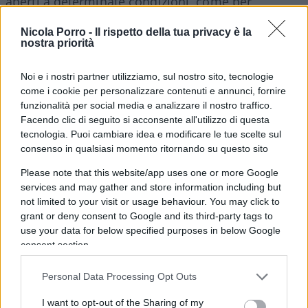
aperti a determinate condizioni, come per
esempio al parco.
Nicola Porro -
Il rispetto della tua privacy è la
nostra priorità
L’intervento irlandese sull’alcol
Noi e i nostri partner utilizziamo, sul nostro sito, tecnologie
Lo stesso procedimento sta capitando per gli
come i cookie per personalizzare contenuti e annunci, fornire
funzionalità per social media e analizzare il nostro traffico.
alcolici. Poche ore fa, l’Irlanda ha convertito in
Facendo clic di seguito si acconsente all'utilizzo di questa
legge il regolamento che prevede l’
etichettatura
tecnologia. Puoi cambiare idea e modificare le tue scelte sul
degli alcolici
con avvertenze sanitarie. Si tratta
consenso in qualsiasi momento ritornando su questo sito
del primo caso in Europa, ma la proposta è ormai
Please note that this website/app uses one or more Google
da tempo al vaglio anche di Bruxelles. Nella legge,
services and may gather and store information including but
not limited to your visit or usage behaviour. You may click to
come riportato dal ministero della Salute di
grant or deny consent to Google and its third-party tags to
Dublino, si impone l’apposizione di un’etichetta
use your data for below specified purposes in below Google
che dovrà riportare il contenuto calorico, i grammi
consent section.
di alcol nel prodotto e le avvertenze sul rischio di
consumare alcolici durante la gravidanza, nonché
Personal Data Processing Opt Outs
sul
rischio di malattie del fegato
e tumori
I want to opt-out of the Sharing of my