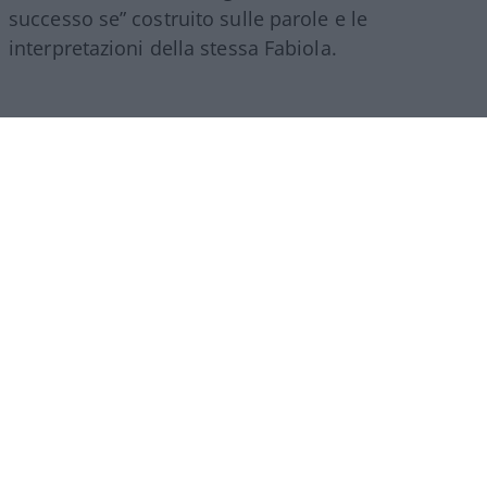
successo se” costruito sulle parole e le
interpretazioni della stessa Fabiola.
C’è una frase, verso la fine della lunga
chiacchierata che Fabiola Sciabbarrasi ha
concesso a Hoara Borselli, che da sola vale “il