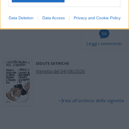
#ALCOL
#IRLANDA
#VINO
Data Deletion
Data Access
Privacy and Cookie Policy
56
Leggi i commenti
SEDUTE SATIRICHE
Vignetta del 04/08/2026
Vai all'archivio delle vignette