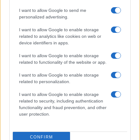
Il procedimento è sempre lo stesso: dalla
I want to allow Google to send me
discussione incentrata sulla regolamentazione si
personalized advertising.
passa alla regolamentazione vera e propria. Il
tutto avviene sempre a step: prima si discute della
I want to allow Google to enable storage
related to analytics like cookies on web or
possibilità di limitare la vendita di sigarette, poi la
device identifiers in apps.
si proibisce in certi spazi, fino ad arrivare
all’imposizione di un divieto univoco. La stessa
I want to allow Google to enable storage
cosa rischia di accadere con gli alcolici. Una
related to functionality of the website or app.
domanda semplice, rivolta sia ai legislatori di
I want to allow Google to enable storage
Dublino che a quelli di Bruxelles: possiamo fare
related to personalization.
noi? Potete riservare la scelta alla libertà
I want to allow Google to enable storage
individuale, senza che lo Stato debba
related to security, including authentication
necessariamente intervenire in ogni ambito della
functionality and fraud prevention, and other
vita del singolo? Ormai da tempo, la domanda
user protection.
rimane senza risposta, potremmo dire inascoltata.
E il caso irlandese ne risulta essere l’ennesima
CONFIRM
prova scritta.