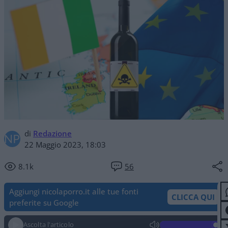
di
Redazione
22 Maggio 2023, 18:03
8.1k
56
Aggiungi nicolaporro.it alle tue fonti
CLICCA QUI
preferite su Google
Ascolta l'articolo