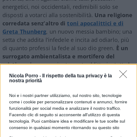
energetici, noi occidentali, redimibili solo se
disposti a votarci alla sostenibilità.
Una religione
corredata senz’altro di
toni apocalittici e di
Greta Thunberg
, un nuovo messia bambino; una
setta che addita l’infedele e incita ad odiarlo, più
di quanto professi la fede al suo dio green.
È un
surrogato ambientalista e mortifero del
cristianesimo
, per giunta contraddittorio: tutte le
forme di vita vanno protette, ma alcune, quelle
Nicola Porro -
Il rispetto della tua privacy è la
macchiate dal peccato del benessere, meno delle
nostra priorità
altre. Cosa ne è stato dell’autentica ecologia
Noi e i nostri partner utilizziamo, sul nostro sito, tecnologie
liberale e cristiana, culla di equilibrio e
come i cookie per personalizzare contenuti e annunci, fornire
conservazione, di sincera cura? Perché l’ecologia,
funzionalità per social media e analizzare il nostro traffico.
una cosa seria, si è rovesciata nel grottesco
Facendo clic di seguito si acconsente all'utilizzo di questa
greenismo?
tecnologia. Puoi cambiare idea e modificare le tue scelte sul
consenso in qualsiasi momento ritornando su questo sito