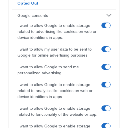
Opted Out
accusatori e con il quale ha mescolato le proprie
istanze.
Google consents
I want to allow Google to enable storage
#AMBIENTE
#CLIMA
#GREEN
related to advertising like cookies on web or
#GRETA THUNBERG
device identifiers in apps.
#LIBRO
I want to allow my user data to be sent to
Pagina
PAGINA
Precedente
Google for online advertising purposes.
SUCCESSIVA
I want to allow Google to send me
personalized advertising.
23
I want to allow Google to enable storage
Leggi i commenti
related to analytics like cookies on web or
device identifiers in apps.
SEDUTE SATIRICHE
I want to allow Google to enable storage
Vignetta del 04/08/2026
related to functionality of the website or app.
I want to allow Google to enable storage