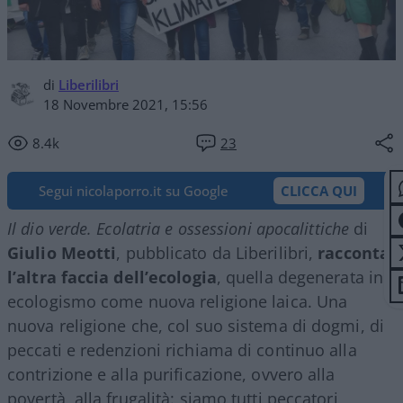
di
Liberilibri
18 Novembre 2021, 15:56
8.4k
23
Segui nicolaporro.it su Google
CLICCA QUI
Il dio verde. Ecolatria e ossessioni apocalittiche
di
Giulio Meotti
, pubblicato da Liberilibri,
racconta
l’altra faccia dell’ecologia
, quella degenerata in
ecologismo come nuova religione laica. Una
nuova religione che, col suo sistema di dogmi, di
peccati e redenzioni richiama di continuo alla
contrizione e alla purificazione, ovvero alla
povertà, alla frugalità: siamo tutti peccatori