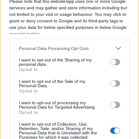
Please note that this website/app uses one or more Google
services and may gather and store information including but
La già sottile linea tra la legittima preoccupazione
not limited to your visit or usage behaviour. You may click to
e un ridicolo catastrofismo, risponde Meotti, è
grant or deny consent to Google and its third-party tags to
use your data for below specified purposes in below Google
stata del tutto soppressa a colpi di sconfinamenti
consent section.
tematici, dalla convergenza di lotte di gruppi
eterogenei ma accomunati tutti dall’ostilità nei
Personal Data Processing Opt Outs
confronti del medesimo nemico: l’Occidente
I want to opt-out of the Sharing of my
liberale e capitalista.
Riconoscendo nel “maschio
personal data.
Opted In
bianco occidentale” il solo responsabile del
cambiamento climatico
, la religione ecologista
I want to opt-out of the Sale of my
Personal Data.
ha occupato il posto vacante del comunismo: la
Opted In
natura, il biologico, il sostenibile hanno sostituito
I want to opt-out of processing my
il concetto di classe qualificandosi tra i criteri di
Personal Data for Targeted Advertising.
valutazione e di scelta tra ciò che è bene e ciò che
Opted In
è male. Un nuovo oppio dei popoli, dunque, una
I want to opt-out of Collection, Use,
Retention, Sale, and/or Sharing of my
recente appendice del nuovo puritanesimo già
Personal Data that Is Unrelated with the
Lgbt e antioccidentale, di cui ha assunto i toni
Purposes for which it was collected.