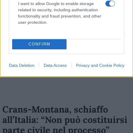
I want to allow Google to enable storage
Leggi i commenti
related to security, including authentication
functionality and fraud prevention, and other
user protection.
SEDUTE SATIRICHE
Vignetta del 04/08/2026
CONFIRM
Vai all'archivio delle vignette
Data Deletion
Data Access
Privacy and Cookie Policy
Crans-Montana, schiaffo
all’Italia: “Non può costituirsi
parte civile nel processo”