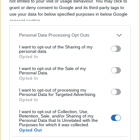
not limited to your visit or usage behaviour. You may click to
partigiano e un atteggiamento di perenne rivalsa?
grant or deny consent to Google and its third-party tags to
use your data for below specified purposes in below Google
consent section.
Da troppo tempo, una festa che dovrebbe unire
Personal Data Processing Opt Outs
più che dividere viene vissuta come
una
I want to opt-out of the Sharing of my
celebrazione con toni da tifo da stadio
. Molto
personal data.
spesso tutta l’attenzione è canalizzata in uno
Opted In
scontro politico tra destra e sinistra. Oggi però è il
I want to opt-out of the Sale of my
tempo del confronto, piuttosto che dello scontro
Personal Data.
Opted In
per mettere finalmente al centro una nuova
visione del mondo, che metta alle spalle l’ormai
I want to opt-out of processing my
Personal Data for Targeted Advertising.
defunta polarizzazione fascismo-antifascismo. Voi
Opted In
che ne pensate?
I want to opt-out of Collection, Use,
Retention, Sale, and/or Sharing of my
Personal Data that Is Unrelated with the
Purposes for which it was collected.
Opted Out