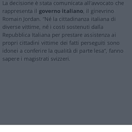
La decisione è stata comunicata all’avvocato che
rappresenta il
governo italiano
, il ginevrino
Romain Jordan. “Né la cittadinanza italiana di
diverse vittime, né i costi sostenuti dalla
Repubblica Italiana per prestare assistenza ai
propri cittadini vittime dei fatti perseguiti sono
idonei a conferire la qualità di parte lesa”, fanno
sapere i magistrati svizzeri.