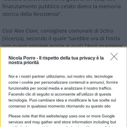
finanziamento pubblico celato dietro la memoria
storica della Resistenza”.
Così Alex Cioni, consigliere comunale di Schio
(Vicenza), secondo il quale “sarebbe ora di finirla
con questi privilegi grazie ai quali l’Anpi mantiene
su di sé le redini di una memoria volutamente
Nicola Porro -
Il rispetto della tua privacy è la
divisiva e strumentale brandita come se fosse un
nostra priorità
plotone di esecuzione. È del tutto evidente che
l’Anpi ha tutto l’interesse di mantenere vivo
Noi e i nostri partner utilizziamo, sul nostro sito, tecnologie
come i cookie per personalizzare contenuti e annunci, fornire
un clima di costante “guerra civile”
, ovvero di
funzionalità per social media e analizzare il nostro traffico.
divisione in buoni e cattivi. In questo modo,
Facendo clic di seguito si acconsente all'utilizzo di questa
giustifica la propria esistenza e i cospicui
tecnologia. Puoi cambiare idea e modificare le tue scelte sul
consenso in qualsiasi momento ritornando su questo sito
contributi pubblici che riceve”. Per Cioni, “a quasi
80 anni dalla fine della guerra civile, non sarebbe
Please note that this website/app uses one or more Google
invece arrivato il momento di dismettere l’odio
services and may gather and store information including but