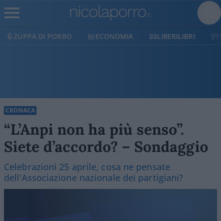
ECONOMIA
LIBERILIBRI
SHOP
SOSTIENICI
CRONACA
“L’Anpi non ha più senso”.
Siete d’accordo? – Sondaggio
Celebrazioni 25 aprile, cosa ne pensate
dell'Associazione nazionale dei partigiani?