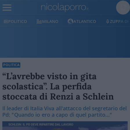
POLITICO
MILANO
ATLANTICO
ZUPPA DI
POLITICA
“L’avrebbe visto in gita
scolastica”. La perfida
stoccata di Renzi a Schlein
Il leader di Italia Viva all'attacco del segretario del
Pd: "Quando io ero a capo di quel partito..."