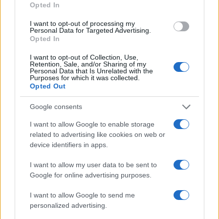
sondaggi,
Elly Schlein
il Parlamento Ue lo
Opted In
avrebbe visto in gita scolastica”, dice il direttore
I want to opt-out of processing my
del
Riformista
. Che tradotto dal renzismo
Personal Data for Targeted Advertising.
Opted In
all’italiano significa: occhio a buttare il bimbo con
l’acqua sporca, perché senza la stagione
I want to opt-out of Collection, Use,
Retention, Sale, and/or Sharing of my
“obamiana” o “blairiana” del Partito Democratico
Personal Data that Is Unrelated with the
Purposes for which it was collected.
magari la carriera politica del neo-segretario non
Opted Out
sarebbe mai sbocciata. “Io rivendico di aver fatto
il segretario del Pd e di aver approvato: le unioni
Google consents
civili, il jobs act, industria 4.0, il
dopo di noi
, la
I want to allow Google to enable storage
legge sull’autismo – ha spiegato Renzi a Parenzo –
related to advertising like cookies on web or
device identifiers in apps.
Dopodiché cosa è successo: una parte del Pd che
amava la Ditta più del Paese, come classico nella
I want to allow my user data to be sent to
cultura Pc-Pds-Pd, ha preferito fare la guerra a me
Google for online advertising purposes.
anziché continuare su una linea obamiana e
I want to allow Google to send me
blairiana. Per il futuro Elly fa bene a fare la sua
personalized advertising.
parte. Ha vinto le primarie su una linea chiara: