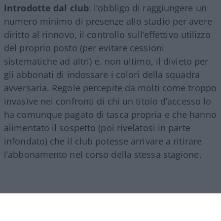
introdotte dal club
: l’obbligo di raggiungere un
numero minimo di presenze allo stadio per avere
diritto al rinnovo, il controllo sull’effettivo utilizzo
del proprio posto (per evitare cessioni
sistematiche ad altri) e, non ultimo, il divieto per
gli abbonati di indossare i colori della squadra
avversaria. Regole percepite da molti come troppo
invasive nei confronti di chi un titolo d’accesso lo
ha comunque pagato di tasca propria e che hanno
alimentato il sospetto (poi rivelatosi in parte
infondato) che il club potesse arrivare a ritirare
l’abbonamento nel corso della stessa stagione.