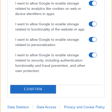
I want to allow Google to enable storage
una linea di sinistra massimalista, quindi lo
related to analytics like cookies on web or
faccia. Più lo fa, più spazio lascia a noi. Farà
device identifiers in apps.
competizione con Conte”.
I want to allow Google to enable storage
related to functionality of the website or app.
5
I want to allow Google to enable storage
related to personalization.
Leggi i commenti
I want to allow Google to enable storage
related to security, including authentication
SEDUTE SATIRICHE
functionality and fraud prevention, and other
Vignetta del 04/08/2026
user protection.
CONFIRM
Vai all'archivio delle vignette
Data Deletion
Data Access
Privacy and Cookie Policy