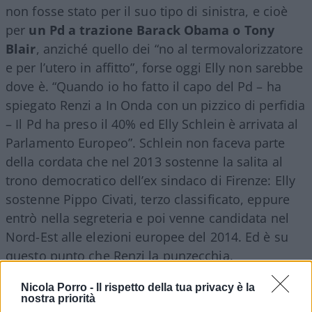
non fosse stato per il suo tipo di sinistra, e cioè
per
un Pd a trazione Barack Obama o Tony
Blair
, anziché quello dei “no al termovalorizzatore
e per l’utero in affitto”, forse oggi Elly non sarebbe
dove è. “Quando io ho fatto il capo del Pd – ha
spiegato Renzi a In Onda con un pizzico di perfidia
– Il Pd ha preso il 40% ed Elly Schlein è arrivata al
Parlamento Europeo”. Schlein non faceva parte
della cordata che nel 2013 sostenne la salita al
trono democratico dell’ex sindaco di Firenze: Elly
sostenne Pippo Civati, terzo classificato, eppure
entrò nella segreteria e poi venne candidata nel
Nord-Est alle elezioni europee del 2014. Ed è su
questo punto che Renzi la punzecchia.
Nicola Porro -
Il rispetto della tua privacy è la
nostra priorità