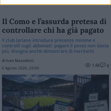
Il Como e l’assurda pretesa di
controllare chi ha già pagato
Il club lariano introduce presenze minime e
controlli sugli abbonati: pagare il posto non basta
più, bisogna anche dimostrare di meritarlo
di Ivan Mazzoletti
1.6k
4
6 Agosto 2026, 20:00