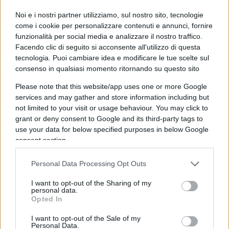
Noi e i nostri partner utilizziamo, sul nostro sito, tecnologie
come i cookie per personalizzare contenuti e annunci, fornire
funzionalità per social media e analizzare il nostro traffico.
Facendo clic di seguito si acconsente all'utilizzo di questa
tecnologia. Puoi cambiare idea e modificare le tue scelte sul
consenso in qualsiasi momento ritornando su questo sito
Please note that this website/app uses one or more Google
services and may gather and store information including but
not limited to your visit or usage behaviour. You may click to
grant or deny consent to Google and its third-party tags to
use your data for below specified purposes in below Google
consent section.
Personal Data Processing Opt Outs
I want to opt-out of the Sharing of my
personal data.
Opted In
“Se il Pd del 2014 avesse preso il 22%, e cioè il
risultato più lusinghiero attribuito al Pd oggi nei
I want to opt-out of the Sale of my
Personal Data.