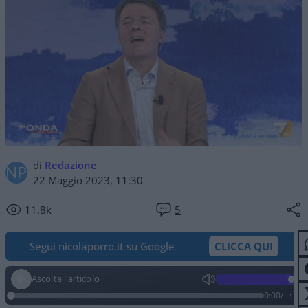
di
Redazione
22 Maggio 2023, 11:30
11.8k
5
Segui nicolaporro.it su Google
CLICCA QUI
Ascolta l'articolo
0:00
/
--:--