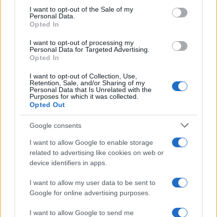
sarebbero bravi, più bravi, preparati, seri,
I want to opt-out of the Sale of my
Personal Data.
consacrati all’intrattenimento di qualità, fanno
Opted In
ascolti perché piacciono alla gente che piace,
I want to opt-out of processing my
piacciono a tutti.
Personal Data for Targeted Advertising.
Opted In
I want to opt-out of Collection, Use,
Retention, Sale, and/or Sharing of my
Damilano non piace a nessuno
, come, quasi, il
Personal Data that Is Unrelated with the
Purposes for which it was collected.
pard sudaticcio e pezzato, lo Zoro der Piddì. Due
Opted Out
responsabili della buccia mediatica dell’incredibile
Google consents
Soumahoro, per tacere delle altre faccende, di
certi trappoloni giornalistici davvero imbarazzanti.
I want to allow Google to enable storage
Con un curriculum del genere, in una azienda
related to advertising like cookies on web or
device identifiers in apps.
privata si salta. Alla Rai no. Si continua a prendere
quei duecento e passa mila all’anno contro quel
I want to allow my user data to be sent to
manipolo di masochisti che ti seguono come
Google for online advertising purposes.
carbonari avvolti da una fosca latitanza.
I want to allow Google to send me