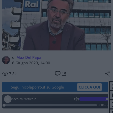
di
Max Del Papa
6 Giugno 2023, 14:00
7.8k
15
Segui nicolaporro.it su Google
CLICCA QUI
Ascolta l'articolo
0:00
/
--:--