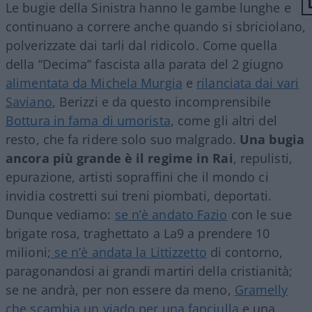
Le bugie della Sinistra hanno le gambe lunghe e
continuano a correre anche quando si sbriciolano,
polverizzate dai tarli dal ridicolo. Come quella
della “Decima” fascista alla parata del 2 giugno
alimentata da Michela Murgia
e
rilanciata dai vari
Saviano
, Berizzi e da questo incomprensibile
Bottura in fama di umorista
, come gli altri del
resto, che fa ridere solo suo malgrado.
Una bugia
ancora più grande è il regime in Rai
, repulisti,
epurazione, artisti sopraffini che il mondo ci
invidia costretti sui treni piombati, deportati.
Dunque vediamo:
se n’è andato Fazio
con le sue
brigate rosa, traghettato a La9 a prendere 10
milioni;
se n’è andata la Littizzetto
di contorno,
paragonandosi ai grandi martiri della cristianità;
se ne andrà, per non essere da meno,
Gramelly
che scambia un viado per una fanciulla
e una