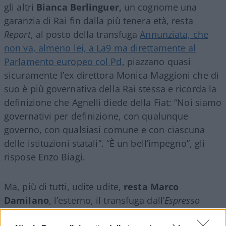
gli altri
Bianca Berlinguer,
un cognome una
garanzia di Rai fin dalla più tenera età, resta
Report
, al posto della transfuga
Annunziata, che
non va, almeno lei, a La9 ma direttamente al
Parlamento europeo col Pd
, piazzano quasi
sicuramente l’ex direttora Monica Maggioni che di
suo è più governativa della Rai stessa e ricorda la
definizione che Agnelli diede della Fiat: “Noi siamo
governativi per definizione, con qualunque
governo, con qualsiasi comune e con ciascuna
delle istituzioni statali”. “È un bell’impegno”, gli
rispose Enzo Biagi.
Ma, più di tutti, udite udite,
resta Marco
Damilano
, l’esterno, il transfuga dall’
Espresso
fallimentare degli intrighi e delle mene russe per