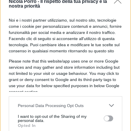
far fuori Salvini, e chi sa per conto di chi, chi, chi,
Nicola Porro -
Il rispetto della tua privacy è la
nostra priorità
chi. Pagato un botto con un programma dagli
ascolti gracilini. L’iperblindato, iperprotetto.
Noi e i nostri partner utilizziamo, sul nostro sito, tecnologie
Iposeguito Damilano. Anche lui resta, inamovibile.
come i cookie per personalizzare contenuti e annunci, fornire
Ecco qui servita la dittatura col braccio teso, che si
funzionalità per social media e analizzare il nostro traffico.
Facendo clic di seguito si acconsente all'utilizzo di questa
esalta al passaggio della “Decima” che, in
tecnologia. Puoi cambiare idea e modificare le tue scelte sul
Mattarella, riconosce Mussolini.
When the lie’s so
consenso in qualsiasi momento ritornando su questo sito
big
, cantava Frank Zappa. Dite che basterà ai
Please note that this website/app uses one or more Google
compagni con e senza Rolex, ma più con, agli
services and may gather and store information including but
umoristi loro malgrado, ai mestieranti da rivistina,
not limited to your visit or usage behaviour. You may click to
ai battutisti strazianti, ai conduttori stoccafisso,
grant or deny consent to Google and its third-party tags to
use your data for below specified purposes in below Google
con la barbetta presuntuosa e la faccia di quelli
consent section.
nati presuntuosi, che si tenevano buona la
maestra e facevano la spia? Certo che no, non
Personal Data Processing Opt Outs
basterà perché questa è gente che si è costruita la
I want to opt-out of the Sharing of my
carriera sulla boutade, sul vittimismo, e su una
personal data.
Opted In
palla più grande di tutte le altre: che loro