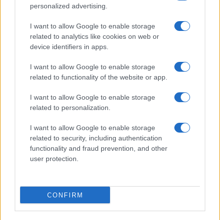
Inspiegabile, apparentemente,
l’approccio di
personalized advertising.
questa Destra che più cede su tutto
e più si
I want to allow Google to enable storage
sente sputare addosso accuse di nazi trattino
related to analytics like cookies on web or
fascismo. Perché lo fai? Se Giorgia crede di tenersi
device identifiers in apps.
buoni i lacchè, sbaglia di grosso e lo vedrà: questa
I want to allow Google to enable storage
è tutta gente che magari scodinzola, ma alla prima
related to functionality of the website or app.
occasione si consacra alla missione, farla fuori.
Opportunisti, carrieristi, ma il richiamo della
I want to allow Google to enable storage
foresta comunista è più forte.
related to personalization.
I want to allow Google to enable storage
Se vuol dare l’idea di non perdersi dietro le beghe
related to security, including authentication
functionality and fraud prevention, and other
meschine della Rai,
chapeau
ma allora non si
user protection.
possono fare le cose a metà: lo sappiamo tutti che
così non è, che la Rai preme anche a lei, come a
tutti, in
saecula saeculorum
, per la banale ragione
CONFIRM
che, essendo il sistema perverso,
senza la tv
pubblica e lottizzata non comandi
. Se invece la