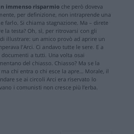
 un immenso risparmio
che però doveva
camente, per definizione, non intraprende una
 farlo. Si chiama stagnazione. Ma – direte
la testa? Oh, sì, per ritrovarsi con gli
i illustrare: un amico provò ad aprire un
mperava l’Arci. Ci andavo tutte le sere. E a
i documenti a tutti. Una volta osai
amentano del chiasso. Chiasso? Ma se la
 ma chi entra o chi esce la apre… Morale, il
re se ai circoli Arci era riservato lo
vano i comunisti non cresce più l’erba.