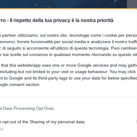
rro -
Il rispetto della tua privacy è la nostra priorità
ri partner utilizziamo, sul nostro sito, tecnologie come i cookie per pers
annunci, fornire funzionalità per social media e analizzare il nostro traff
 di seguito si acconsente all'utilizzo di questa tecnologia. Puoi cambiar
e tue scelte sul consenso in qualsiasi momento ritornando su questo si
 that this website/app uses one or more Google services and may gath
CLICCA QUI
including but not limited to your visit or usage behaviour. You may click 
 to Google and its third-party tags to use your data for below specifi
ogle consent section.
0:00
/
--:--
:
si inventa una stravaganza, i cacciatori di
l Data Processing Opt Outs
to il
dibbbattito
, tutto piddino, compreso il
l partito alle spalle son buoni tutti).
o opt-out of the Sharing of my personal data.
In
erme? Bene, va dato atto che, senza la