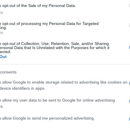
to. E poi, rilanciare l’edilizia non era un
o opt-out of the Sale of my Personal Data.
, in materia, in diversi hanno raccontato la
In
on vi interessa potete sempre saltarmi.
to opt-out of processing my Personal Data for Targeted
ing.
In
 universitaria toscana dominata dai
o opt-out of Collection, Use, Retention, Sale, and/or Sharing
ersonal Data that Is Unrelated with the Purposes for which it
lla di più). Oddìo, quando mi iscrissi era
lected.
Out
 prestigio internazionale. Ma era appena
 uno degli epicentri principali. Così,
ocularis
consents
no sciopero: contro i padroni, contro la
e (il resto mettetecelo voi, tanto, qualsiasi
o allow Google to enable storage related to advertising like cookies on
evice identifiers in apps.
rocessi in piazza con tanto di gigantografia
o capito l’antifona, mostre continue di Frida
o allow my user data to be sent to Google for online advertising
potemkin
, concerti intillimani e cineforum a
s.
gli industriali di cui sopra, che, uno alla
to allow Google to send me personalized advertising.
avoratori (vedi
I vitelloni
) che non ebbero
li del partito. Sì, ottime liquidazioni, certo,