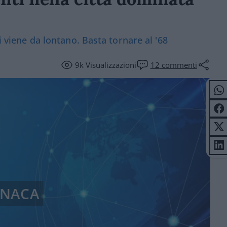
ti viene da lontano. Basta tornare al '68
9k
Visualizzazioni
12
commenti
NACA