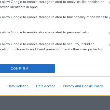
o allow Google to enable storage related to analytics like cookies on
evice identifiers in apps.
o allow Google to enable storage related to functionality of the website
, l’unica, in città? Gli studenti.
Et voilà
: con
 e ci schiaffo dentro quanti più studenti
o allow Google to enable storage related to personalization.
nfatti, ecco le librerie fatte con le cassette
camera, ecco l’inventiva goliardica per
o allow Google to enable storage related to security, including
 che perde, una persiana che spenzola. Io,
cation functionality and fraud prevention, and other user protection.
edevo certi miei compagni fuori sede
igarette-taglia-fame. La
bohème
. Ma già
 la bocca con gli operai, gli operai, gli
CONFIRM
li a mandarli all’università? Poi, dopo gli
 ecco una città la cui unica risorsa è far
Data Deletion
Data Access
Privacy and Cookie Policy
ismessa? Seeeh! Tu, Comune, vuoi perdere