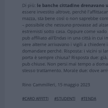
Di più:
le banche cittadine drenavano
essere investito altrove, perché l’affitta
mazza, sta bene così o non saprebbe come
– possibile che nessuno provasse ad alzare 
estremisti sotto casa. Oppure come vado d
pub affiliato all’Endas in una città in cui i
sere alterne arrivavano i vigili a chiedere 
domandare perché. Risposta: i vicini si l
porta è sempre chiusa? Risposta due: già,
pub chiuse. Non persi mai tempo a domanda
stesso trattamento. Morale due: dove arri
Rino Cammilleri, 15 maggio 2023
#CARO AFFITTI
#STUDENTI
#TENDA