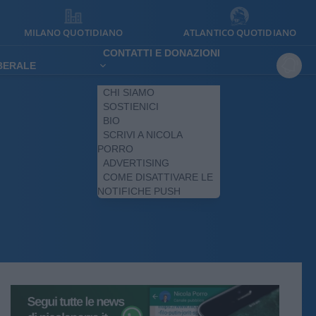
MILANO QUOTIDIANO
ATLANTICO QUOTIDIANO
CONTATTI E DONAZIONI
IBERALE
CHI SIAMO
SOSTIENICI
BIO
SCRIVI A NICOLA
PORRO
ADVERTISING
COME DISATTIVARE LE
NOTIFICHE PUSH