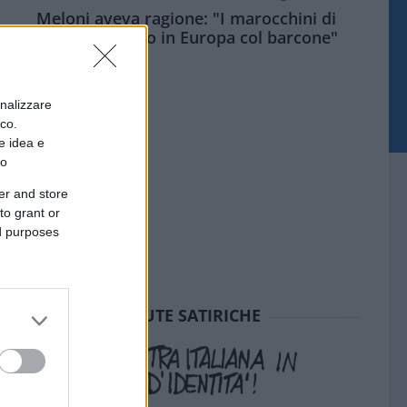
Meloni aveva ragione: "I marocchini di
Ceuta sbarcano in Europa col barcone"
onalizzare
ico.
e idea e
to
er and store
to grant or
ed purposes
SEDUTE SATIRICHE