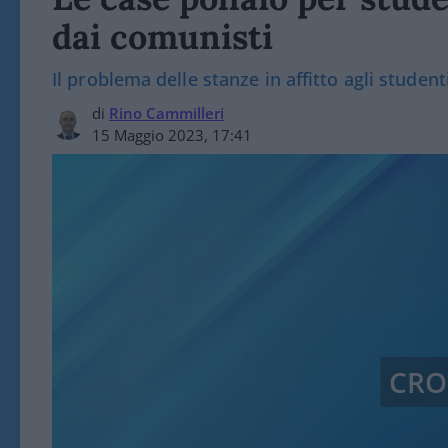
dai comunisti
Il problema delle stanze in affitto agli studen
di
Rino Cammilleri
15 Maggio 2023, 17:41
CRO