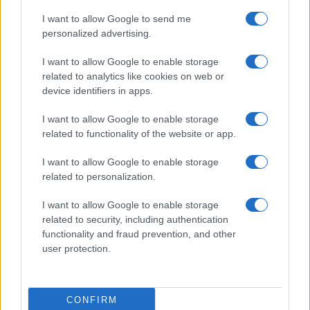
inventati il diritto all’aperitivo
I want to allow Google to send me
personalized advertising.
di
La Posta
11.4k
22 Maggio 2023, 16:00
I want to allow Google to enable storage
related to analytics like cookies on web or
device identifiers in apps.
I want to allow Google to enable storage
related to functionality of the website or app.
I want to allow Google to enable storage
related to personalization.
I want to allow Google to enable storage
related to security, including authentication
functionality and fraud prevention, and other
user protection.
Caro Porro, vivo con 900 euro e
sono furioso con gli studenti in
CONFIRM