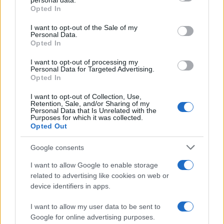
Caro Porro, sulle tende non sono
personal data.
Opted In
d’accordo e ti spiego perché
I want to opt-out of the Sale of my
Personal Data.
di
La Posta
Opted In
6.5k
24 Maggio 2023, 15:02
I want to opt-out of processing my
Personal Data for Targeted Advertising.
Opted In
I want to opt-out of Collection, Use,
Retention, Sale, and/or Sharing of my
Personal Data that Is Unrelated with the
Purposes for which it was collected.
Opted Out
Google consents
I want to allow Google to enable storage
related to advertising like cookies on web or
device identifiers in apps.
I want to allow my user data to be sent to
Caro Porro, che tristezza: si sono
Google for online advertising purposes.