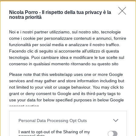
“Vivo in 9 metri a 650 euro”:
Nicola Porro -
Il rispetto della tua privacy è la
smontata la lagna dello studente
nostra priorità
Noi e i nostri partner utilizziamo, sul nostro sito, tecnologie
di
Max Del Papa
42.6k
come i cookie per personalizzare contenuti e annunci, fornire
25 Maggio 2023, 15:16
funzionalità per social media e analizzare il nostro traffico.
Facendo clic di seguito si acconsente all'utilizzo di questa
tecnologia. Puoi cambiare idea e modificare le tue scelte sul
consenso in qualsiasi momento ritornando su questo sito
Please note that this website/app uses one or more Google
services and may gather and store information including but
not limited to your visit or usage behaviour. You may click to
grant or deny consent to Google and its third-party tags to
use your data for below specified purposes in below Google
consent section.
Personal Data Processing Opt Outs
I want to opt-out of the Sharing of my