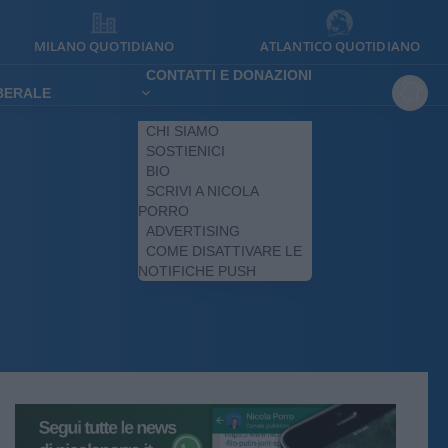
MILANO QUOTIDIANO
ATLANTICO QUOTIDIANO
CONTATTI E DONAZIONI
IBERALE
CHI SIAMO
SOSTIENICI
BIO
SCRIVI A NICOLA
PORRO
ADVERTISING
COME DISATTIVARE LE
NOTIFICHE PUSH