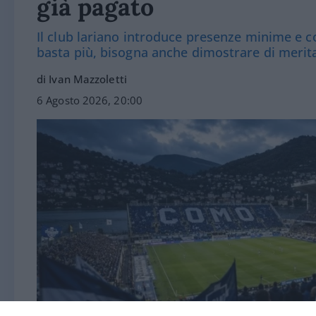
già pagato
Il club lariano introduce presenze minime e co
basta più, bisogna anche dimostrare di merit
di Ivan Mazzoletti
6 Agosto 2026, 20:00