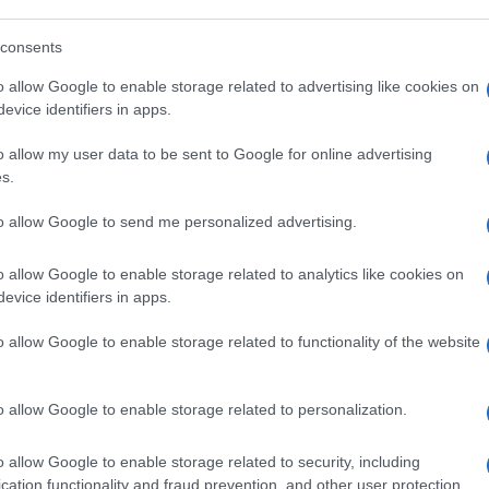
ate su internet; più in generale chi trasporta
di quantità.
consents
o allow Google to enable storage related to advertising like cookies on
evice identifiers in apps.
pi
subappaltano le consegne a una rete
o allow my user data to be sent to Google for online advertising
sa nella quale è facile perdersi. Il quadro
s.
cune cooperative si avvalgono di
to allow Google to send me personalized advertising.
scenario: paghe ridicole, eccessive ore di
a, nessuna tutela. Non si specifica se la
o allow Google to enable storage related to analytics like cookies on
 cioè italiani, immigrati regolari o immigrati
evice identifiers in apps.
o allow Google to enable storage related to functionality of the website
quale sia il motivo per il quale assistiamo a
o allow Google to enable storage related to personalization.
ti:
l’immigrazione irregolare
trucca
 aziende che poi possono chiedere gli stessi
o allow Google to enable storage related to security, including
er questo che vogliamo i porti ben sigillati.
cation functionality and fraud prevention, and other user protection.