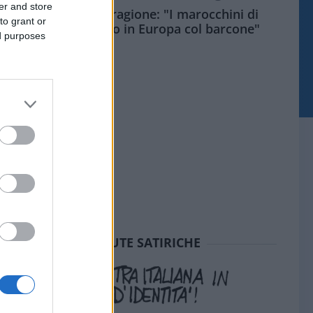
er and store
Meloni aveva ragione: "I marocchini di
to grant or
Ceuta sbarcano in Europa col barcone"
ed purposes
SEDUTE SATIRICHE