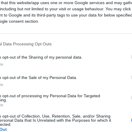
 that this website/app uses one or more Google services and may gath
including but not limited to your visit or usage behaviour. You may click 
 to Google and its third-party tags to use your data for below specifi
ogle consent section.
l Data Processing Opt Outs
ato alcune storie che dimostrano uno degli
a
: la introduzione della schiavitù dovuta a
o opt-out of the Sharing of my personal data.
o stracciato. Braccianti e fattorini pagati
In
1 ore, senza alcuna tutela o garanzia;
o opt-out of the Sale of my Personal Data.
izzo a chi cede loro le credenziali
In
ento.
to opt-out of processing my Personal Data for Targeted
ing.
 Luigi Ferrarella sul
Corriere della Sera
,
In
otizia arriverà presto alle pagine
o opt-out of Collection, Use, Retention, Sale, and/or Sharing
ersonal Data that Is Unrelated with the Purposes for which it
o l’intera filiera della logistica per
lected.
no di logistica le aziende che vi fanno
Out