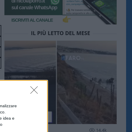
IL PIÙ LETTO DEL MESE
onalizzare
ico.
e idea e
to
ESTERI
14.4k