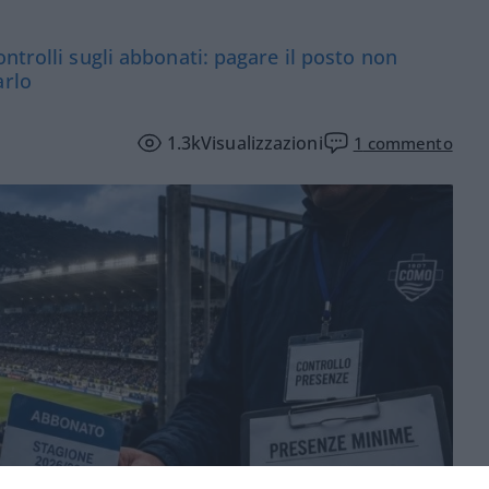
ntrolli sugli abbonati: pagare il posto non
arlo
1.3k
Visualizzazioni
1
commento