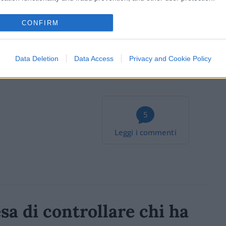
 introduzione silenziosa della schiavitù.
CONFIRM
Data Deletion
Data Access
Privacy and Cookie Policy
5
Leggi i commenti
sa di controllare chi ha