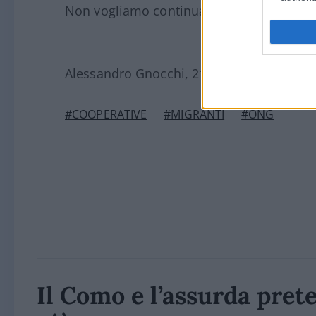
Non vogliamo continuare ad assistere alla
Alessandro Gnocchi, 21 settembre 2019
#COOPERATIVE
#MIGRANTI
#ONG
Il Como e l’assurda prete