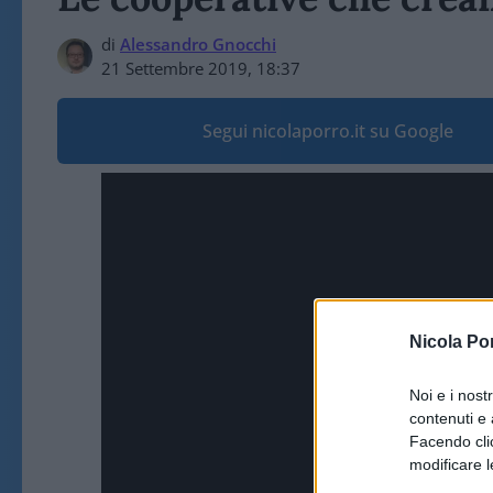
di
Alessandro Gnocchi
21 Settembre 2019, 18:37
Segui nicolaporro.it su Google
Nicola Po
Noi e i nost
contenuti e 
Facendo clic
modificare l