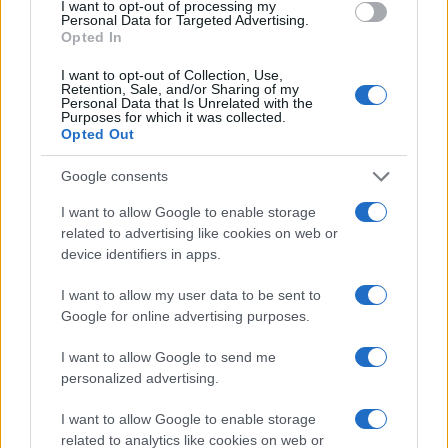
I want to opt-out of processing my
Personal Data for Targeted Advertising.
Opted In
Orbene, dinnanzi a tali reciproche necessità, e in
presenza di spazi sempre più ampi da poter
I want to opt-out of Collection, Use,
Retention, Sale, and/or Sharing of my
occupare al centro, gli interessi di Berlusconi e
Personal Data that Is Unrelated with the
Purposes for which it was collected.
Renzi potrebbero convergere in un nuovo fronte
Opted Out
moderato e riformista alternativo all’asse di destra
(FdI-Lega) e a quello di sinistra (Pd-M5s). Il tutto,
Google consents
con buona pace di quel Carlo Calenda
che a
I want to allow Google to enable storage
forza di star sereno si ritroverebbe di colpo col
related to advertising like cookies on web or
device identifiers in apps.
cerino in mano.
I want to allow my user data to be sent to
Google for online advertising purposes.
Salvatore Di Bartolo, 17 aprile 2023
I want to allow Google to send me
personalized advertising.
#CARLO CALENDA
#CENTRODESTRA
I want to allow Google to enable storage
#FORZA ITALIA
#MATTEO RENZI
related to analytics like cookies on web or