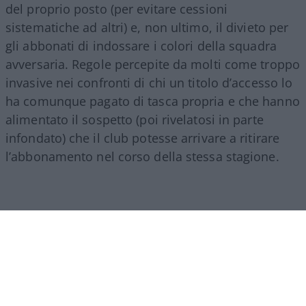
del proprio posto (per evitare cessioni
sistematiche ad altri) e, non ultimo, il divieto per
gli abbonati di indossare i colori della squadra
avversaria. Regole percepite da molti come troppo
invasive nei confronti di chi un titolo d’accesso lo
ha comunque pagato di tasca propria e che hanno
alimentato il sospetto (poi rivelatosi in parte
infondato) che il club potesse arrivare a ritirare
l’abbonamento nel corso della stessa stagione.