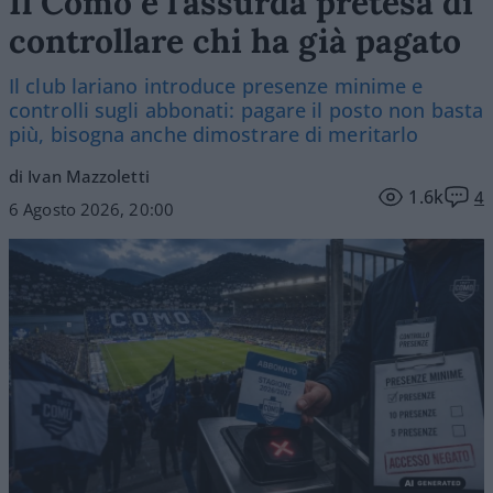
Il Como e l’assurda pretesa di
controllare chi ha già pagato
Il club lariano introduce presenze minime e
controlli sugli abbonati: pagare il posto non basta
più, bisogna anche dimostrare di meritarlo
di Ivan Mazzoletti
1.6k
4
6 Agosto 2026, 20:00