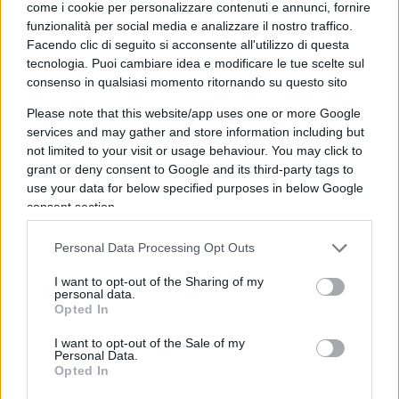
come i cookie per personalizzare contenuti e annunci, fornire
funzionalità per social media e analizzare il nostro traffico.
Facendo clic di seguito si acconsente all'utilizzo di questa
tecnologia. Puoi cambiare idea e modificare le tue scelte sul
Ebbene si. Potrebbe essere proprio questo il
consenso in qualsiasi momento ritornando su questo sito
nuovo obiettivo di Matteo Renzi:
mettere le mani
Please note that this website/app uses one or more Google
su Forza Italia
con l’intento di ricostruire un
services and may gather and store information including but
soggetto politico in grado di accogliere l’elettorato
not limited to your visit or usage behaviour. You may click to
moderato, riformista, liberale e cattolico. Un
grant or deny consent to Google and its third-party tags to
use your data for below specified purposes in below Google
progetto senza dubbio ambizioso, che potrebbe
consent section.
magari incontrare il favore del Cavaliere.
Ambizioso e necessario. Tanto per Renzi, che
Personal Data Processing Opt Outs
dopo aver rotto con Calenda si ritrova alla guida
I want to opt-out of the Sharing of my
di un partito che fatica a raggiungere il 2%, quanto
personal data.
per Forza Italia, che con un Berlusconi sempre più
Opted In
lontano dalla scena politica avverte il disperato
I want to opt-out of the Sale of my
Personal Data.
bisogno di un leader che possa raccoglierne il
Opted In
testimone.