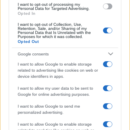
I want to opt-out of processing my
Personal Data for Targeted Advertising.
Opted In
I want to opt-out of Collection, Use,
Retention, Sale, and/or Sharing of my
Personal Data that Is Unrelated with the
Purposes for which it was collected.
Opted Out
Google consents
SOCIETÀ
15.1k
Siamo un Paese morto: tre ragazzini vendono
I want to allow Google to enable storage
limonata per comprare il Ciao e vengono
related to advertising like cookies on web or
denunciati
device identifiers in apps.
I want to allow my user data to be sent to
Google for online advertising purposes.
I want to allow Google to send me
personalized advertising.
I want to allow Google to enable storage