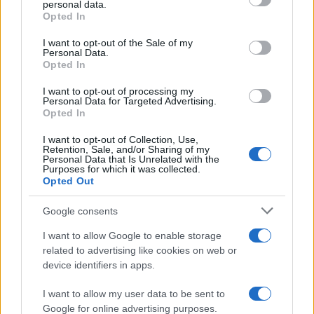
personal data.
non viene sgomberato, ma lo si utilizza per
Opted In
passerelle politiche e riunioni come quella di ieri
I want to opt-out of the Sale of my
che rappresenta non un semplice passo falso ma
Personal Data.
Opted In
l’occasione per aver gettato la maschera.
I want to opt-out of processing my
Personal Data for Targeted Advertising.
#OCCUPAZIONI
#PALAZZO OCCUPATO
Opted In
#SARDINE
#SARTORI
#SINISTRA
I want to opt-out of Collection, Use,
Retention, Sale, and/or Sharing of my
Pagina
PAGINA
Personal Data that Is Unrelated with the
Precedente
Purposes for which it was collected.
SUCCESSIVA
Opted Out
Google consents
5
I want to allow Google to enable storage
Leggi i commenti
related to advertising like cookies on web or
device identifiers in apps.
SEDUTE SATIRICHE
I want to allow my user data to be sent to
Google for online advertising purposes.
Vignetta del 07/08/2026