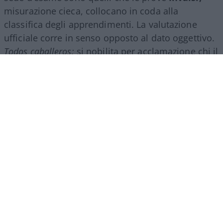
misurazione cieca, collocano in coda alla
classifica degli apprendimenti. La valutazione
ufficiale corre in senso opposto al dato oggettivo.
Todos caballeros:
si nobilita per acclamazione chi il
test pone più in basso.
Il criterio che non c’è
La causa non è antropologica, è strutturale. Il voto
di Maturità lo assegna una commissione in cui
pesano i docenti interni, quelli che hanno istruito i
candidati e che, di fatto, giudicano se stessi.
Manca un’ancora nazionale che calibri i giudizi:
l’Invalsi fotografa, ma non entra nel voto. Il
risultato è un simulacro di valutazione,
autoreferenziale ed endogamico, in cui il metro