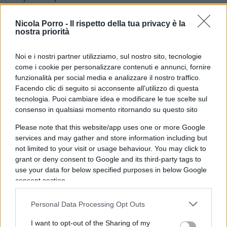
Giovanni, rappresenta un fatto molto grave che non
Nicola Porro -
Il rispetto della tua privacy è la
può essere derubricato a una leggerezza perché
nostra priorità
esplicita la vera anima di questo movimento pseudo
spontaneo.
Noi e i nostri partner utilizziamo, sul nostro sito, tecnologie
come i cookie per personalizzare contenuti e annunci, fornire
funzionalità per social media e analizzare il nostro traffico.
Inoltre lo “Spin Time Labs” non è uno stabile
Facendo clic di seguito si acconsente all'utilizzo di questa
occupato qualsiasi;
dominus
dell’occupazione è
tecnologia. Puoi cambiare idea e modificare le tue scelte sul
consenso in qualsiasi momento ritornando su questo sito
Andrea Alzetta
, detto Tarzan, leader del movimento
Già in Piazza San
di lotta per la casa Action.
Please note that this website/app uses one or more Google
services and may gather and store information including but
Giovanni Alzetta aveva esposto lo striscione “Viva
not limited to your visit or usage behaviour. You may click to
le sardine, abbasso gli sgombri”, per poi
grant or deny consent to Google and its third-party tags to
collocarlo all’ingresso dell’immobile. Occupato dal
use your data for below specified purposes in below Google
2013, pochi mesi fa la morosità raggiunta per le
consent section.
utenze ammontava a oltre 300.000 euro pagati dai
Personal Data Processing Opt Outs
cittadini italiani. Oggi la cifra è salita
considerevolmente eppure, non solo il palazzo
I want to opt-out of the Sharing of my