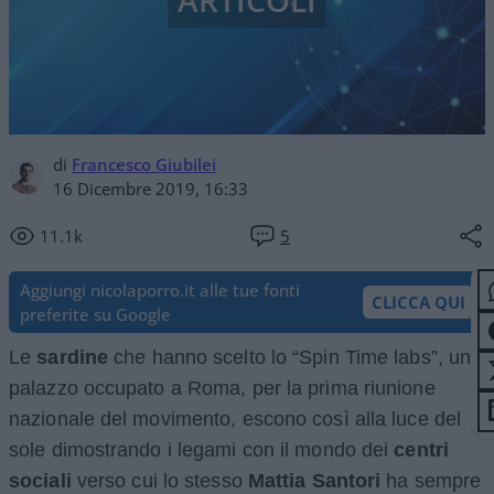
ARTICOLI
di
Francesco Giubilei
16 Dicembre 2019, 16:33
11.1k
5
Aggiungi nicolaporro.it alle tue fonti
CLICCA QUI
preferite su Google
Le
sardine
che hanno scelto lo “Spin Time labs”, un
palazzo occupato a Roma, per la prima riunione
nazionale del movimento, escono così alla luce del
sole dimostrando i legami con il mondo dei
centri
sociali
verso cui lo stesso
Mattia Santori
ha sempre