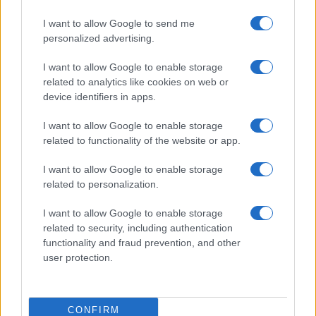
I want to allow Google to send me
personalized advertising.
I want to allow Google to enable storage
Vai all'archivio delle vignette
related to analytics like cookies on web or
device identifiers in apps.
I want to allow Google to enable storage
related to functionality of the website or app.
I want to allow Google to enable storage
Più lodi al Sud che al Nord (e
related to personalization.
relativi bonus). La maturità
I want to allow Google to enable storage
ormai è una barzelletta
related to security, including authentication
functionality and fraud prevention, and other
Il sistema non premia il merito ma la latitudine in
user protection.
cui ci si diploma. Troppi prof interni: di fatto
auto-valutano il loro insegnamento
CONFIRM
di
Giulio Alfredo Galetti