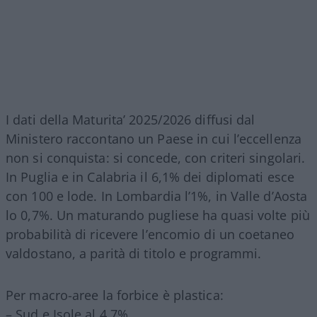
I dati della Maturita’ 2025/2026 diffusi dal
Ministero raccontano un Paese in cui l’eccellenza
non si conquista: si concede, con criteri singolari.
In Puglia e in Calabria il 6,1% dei diplomati esce
con 100 e lode. In Lombardia l’1%, in Valle d’Aosta
lo 0,7%. Un maturando pugliese ha quasi volte più
probabilità di ricevere l’encomio di un coetaneo
valdostano, a parità di titolo e programmi.
Per macro-aree la forbice è plastica:
– Sud e Isole al 4,7%,