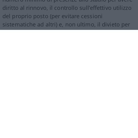
diritto al rinnovo, il controllo sull’effettivo utilizzo
del proprio posto (per evitare cessioni
sistematiche ad altri) e, non ultimo, il divieto per
gli abbonati di indossare i colori della squadra
avversaria. Regole percepite da molti come troppo
invasive nei confronti di chi un titolo d’accesso lo
ha comunque pagato di tasca propria e che hanno
alimentato il sospetto (poi rivelatosi in parte
infondato) che il club potesse arrivare a ritirare
l’abbonamento nel corso della stessa stagione.