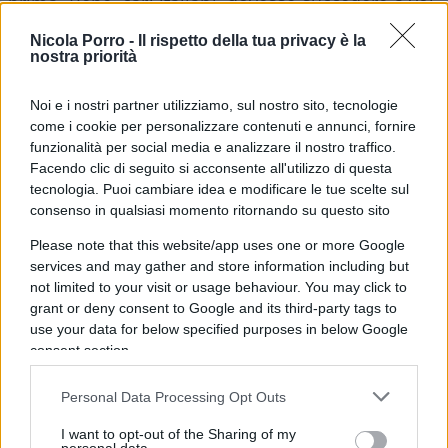
prima. Bene, cari italiani, dovesse succedere a voi
che fareste?
Nicola Porro -
Il rispetto della tua privacy è la
nostra priorità
Noi e i nostri partner utilizziamo, sul nostro sito, tecnologie
Facciamo un esempio:
Carlo, piccolo
come i cookie per personalizzare contenuti e annunci, fornire
imprenditore, dopo essersi recato nel 2020 presso
funzionalità per social media e analizzare il nostro traffico.
Facendo clic di seguito si acconsente all'utilizzo di questa
l’Agenzia delle Entrate Riscossione (ex Equitalia
tecnologia. Puoi cambiare idea e modificare le tue scelte sul
per intenderci), scopre che la sua certa regolarità
consenso in qualsiasi momento ritornando su questo sito
fiscale non esiste perché l’esattore nazionale
Please note that this website/app uses one or more Google
ritiene di aver notificato nei periodi precedenti
services and may gather and store information including but
una serie di cartelle per un valore di circa 50mila
not limited to your visit or usage behaviour. You may click to
euro; il tutto documentato da estratti di ruolo (che
grant or deny consent to Google and its third-party tags to
use your data for below specified purposes in below Google
sono riepilogativi delle cartelle ma non sono
consent section.
equivalenti a quest’ultime).
Personal Data Processing Opt Outs
Allora Carlo che fa?
Va da un difensore tributario
I want to opt-out of the Sharing of my
(come farebbe la gran parte degli italiani con