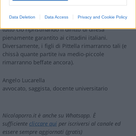
Data Deletion
Data Access
Privacy and Cookie Policy
Coraggio Giorgia Meloni
, è tempo di dire basta a
tutto ciò ripristinando il diritto di difesa
pienamente garantito ai cittadini italiani.
Diversamente, i figli di Pittella rimarranno tali (e
chissà quante partite iva medio-piccole
rimarranno beffate ancora).
Angelo Lucarella
avvocato, saggista, docente universitario
Nicolaporro.it è anche su Whatsapp. È
sufficiente
cliccare qui
per iscriversi al canale ed
essere sempre aggiornati (gratis)