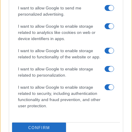
Pittella. Ah no, se fai appalti la legge in questione
I want to allow Google to send me
si applica diversamente.
Devi dimostrare il
personalized advertising.
pregiudizio
nonostante tu possa essere in credito
I want to allow Google to enable storage
con l’Erario per lavori non pagati da una
related to analytics like cookies on web or
amministrazione pubblica.
device identifiers in apps.
I want to allow Google to enable storage
Il
governo Meloni
, sul tema, con il D.lgs.
related to functionality of the website or app.
110/2024 è intervenuto recentemente (e
I want to allow Google to enable storage
timidamente) per cambiare un pochino questa
related to personalization.
legge infame: c’è l’ampliamento del diritto di
difesa solo a chi dimostri il pregiudizio nell’ambito
I want to allow Google to enable storage
della crisi d’impresa o in relazione ad operazioni
related to security, including authentication
functionality and fraud prevention, and other
di finanziamento o nell’ambito della cessione
user protection.
dell’azienda. Tutti gli altri rimangono fuori come il
Sig. Carlo che, nel frattempo, o paga o è
fiscalmente morto.
CONFIRM