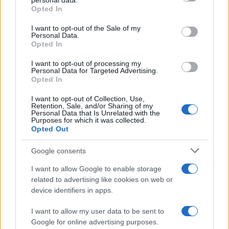
personal data.
Opted In
un’attività sulle spalle) convincendosi a fare
ricorso. Vince il primo grado di giudizio e l’Agenzia
I want to opt-out of the Sale of my
Personal Data.
delle Entrate Riscossione, di contro, che farà mai?
Opted In
Appello! Ebbene, l’appello promosso, alla fine dei
I want to opt-out of processing my
conti, finisce in una maniera sola grazie alla Legge
Personal Data for Targeted Advertising.
Opted In
Pitella:
inammissibilità del ricorso originario
e
buonanotte al secchio. Anzi al contribuente.
I want to opt-out of Collection, Use,
Retention, Sale, and/or Sharing of my
Personal Data that Is Unrelated with the
Purposes for which it was collected.
Opted Out
Morale della favola?
Tu contribuente, se vuoi
Google consents
difenderti da quanto ritieni di illegittimo abbia
commesso l’amministrazione esattoriale devi
I want to allow Google to enable storage
related to advertising like cookies on web or
rifare tutto da capo, ma solo ad una condizione:
device identifiers in apps.
che ti arrivi una intimazione di pagamento o un
pignoramento o peggio ancora una istanza di
I want to allow my user data to be sent to
Google for online advertising purposes.
fallimento, ecc. Questo perché? Perché sei figlio di