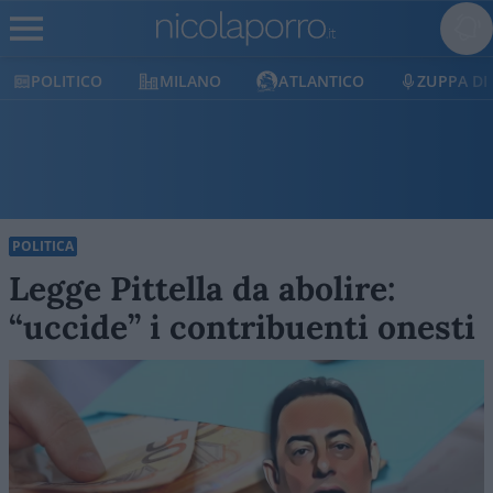
ICO
MILANO
ATLANTICO
ZUPPA DI PORRO
POLITICA
Legge Pittella da abolire:
“uccide” i contribuenti onesti