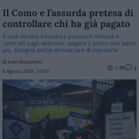
Il Como e l’assurda pretesa di
controllare chi ha già pagato
Il club lariano introduce presenze minime e
controlli sugli abbonati: pagare il posto non basta
più, bisogna anche dimostrare di meritarlo
di Ivan Mazzoletti
1.6k
3
6 Agosto 2026, 20:00