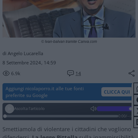
© Ivan-balvan tramite Canva.com
di Angelo Lucarella
8 Settembre 2024, 14:59
6.9k
14
Aggiungi nicolaporro.it alle tue fonti
CLICCA QUI
preferite su Google
Ascolta l'articolo
0:00
/
--:--
Smettiamola di violentare i cittadini che vogliono
difendersi.
La legge Pittella
sulla inammissibilità