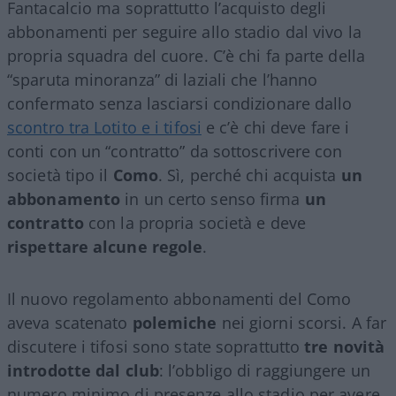
Fantacalcio ma soprattutto l’acquisto degli
abbonamenti per seguire allo stadio dal vivo la
propria squadra del cuore. C’è chi fa parte della
“sparuta minoranza” di laziali che l’hanno
confermato senza lasciarsi condizionare dallo
scontro tra Lotito e i tifosi
e c’è chi deve fare i
conti con un “contratto” da sottoscrivere con
società tipo il
Como
. Sì, perché chi acquista
un
abbonamento
in un certo senso firma
un
contratto
con la propria società e deve
rispettare alcune regole
.
Il nuovo regolamento abbonamenti del Como
aveva scatenato
polemiche
nei giorni scorsi. A far
discutere i tifosi sono state soprattutto
tre novità
introdotte dal club
: l’obbligo di raggiungere un
numero minimo di presenze allo stadio per avere