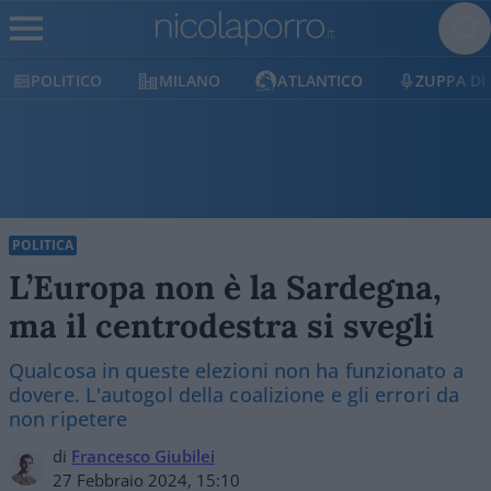
ICO
MILANO
ATLANTICO
ZUPPA DI PORRO
POLITICA
L’Europa non è la Sardegna,
ma il centrodestra si svegli
Qualcosa in queste elezioni non ha funzionato a
dovere. L'autogol della coalizione e gli errori da
non ripetere
di
Francesco Giubilei
27 Febbraio 2024, 15:10