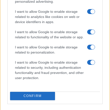
personalized advertising.
I want to allow Google to enable storage
related to analytics like cookies on web or
Nicolaporro.it è anche su Whatsapp. È sufficiente
device identifiers in apps.
cliccare qui
per iscriversi al canale ed essere sempre
I want to allow Google to enable storage
aggiornati (gratis).
related to functionality of the website or app.
I want to allow Google to enable storage
related to personalization.
18
Leggi i commenti
I want to allow Google to enable storage
related to security, including authentication
functionality and fraud prevention, and other
user protection.
SEDUTE SATIRICHE
Vignetta del 07/08/2026
CONFIRM