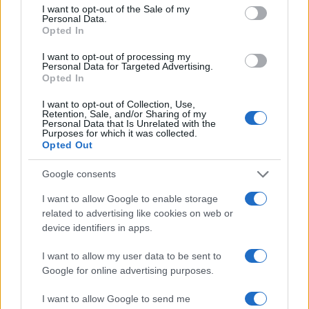
I want to opt-out of the Sale of my
quanto sia una elezione regionale è chiaro che
il
Personal Data.
Opted In
destino della Sardegna non coincide con il
destino dell’Italia
e di contro le elezioni europee
I want to opt-out of processing my
Personal Data for Targeted Advertising.
si basano su un voto di opinione, in cui si sceglie
Opted In
il candidato o il leader del partito a cui ci si sente
I want to opt-out of Collection, Use,
più vicini. Il risultato dei partiti di centrodestra
Retention, Sale, and/or Sharing of my
Personal Data that Is Unrelated with the
sarà a mio modo di vedere buono.
Purposes for which it was collected.
Opted Out
Google consents
Non bisogna dunque esagerare nel leggere
I want to allow Google to enable storage
negativamente il risultato della Sardegna, ma non
related to advertising like cookies on web or
bisogna neanche far finta che non sia successo
device identifiers in apps.
nulla e fare in modo che quanto è accaduto sia da
I want to allow my user data to be sent to
lezione per la coalizione anche in futuro.
Google for online advertising purposes.
I want to allow Google to send me
Francesco Giubilei, 27 febbraio 2024