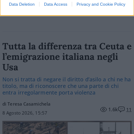
Vai all'archivio delle vignette
Data Deletion
Data Access
Privacy and Cookie Policy
Tutta la differenza tra Ceuta e
l’emigrazione italiana negli
Usa
Non si tratta di negare il diritto d’asilo a chi ne ha
titolo, ma di riconoscere che una parte di chi
entra irregolarmente porta violenza
di Teresa Casamichela
1.6k
11
8 Agosto 2026, 15:57