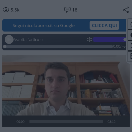
5.5k
18
Segui nicolaporro.it su Google
CLICCA QUI
Ascolta l'articolo
0:00
/
--:--
Video
Player
00:00
03:12