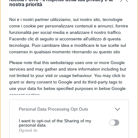
nei mesi passati su quale sarà il candidato, quale
nostra priorità
non sarà il candidato, la divisione tra i vari partiti
della coalizione, le uscite sui giornali, i comunicati
Noi e i nostri partner utilizziamo, sul nostro sito, tecnologie
stampa, le smentite. È un qualcosa che agli
come i cookie per personalizzare contenuti e annunci, fornire
funzionalità per social media e analizzare il nostro traffico.
elettori evidentemente non piace, non è piaciuto,
Facendo clic di seguito si acconsente all'utilizzo di questa
in particolare durante
elezioni regionali
in cui il
tecnologia. Puoi cambiare idea e modificare le tue scelte sul
voto territoriale conta molto.
consenso in qualsiasi momento ritornando su questo sito
Please note that this website/app uses one or more Google
services and may gather and store information including but
not limited to your visit or usage behaviour. You may click to
Questa immagine di
disunione del centrodestra
grant or deny consent to Google and its third-party tags to
non ha giovato al risultato e quindi bisogna farne
use your data for below specified purposes in below Google
tesoro per evitare che in futuro si ripetano eventi
consent section.
di questo genere. Dopodiché io non credo che
Personal Data Processing Opt Outs
questo risultato incida né sulla tenuta del governo
né sul tema delle europee.
I want to opt-out of the Sharing of my
personal data.
Opted In
Non incide sulla tenuta del governo perché per