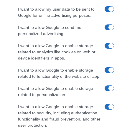
I want to allow my user data to be sent to
Google for online advertising purposes.
I want to allow Google to send me
personalized advertising.
I want to allow Google to enable storage
related to analytics like cookies on web or
device identifiers in apps.
Nicolaporro.it è anche su Whatsapp. È
I want to allow Google to enable storage
related to functionality of the website or app.
sufficiente
cliccare qui
per iscriversi al canale ed
essere sempre aggiornati (gratis)
I want to allow Google to enable storage
related to personalization.
#GIUSEPPE CRUCIANI
#MAURIZIO LANDINI
I want to allow Google to enable storage
#SINDACATO
#X FACTOR
related to security, including authentication
functionality and fraud prevention, and other
user protection.
13