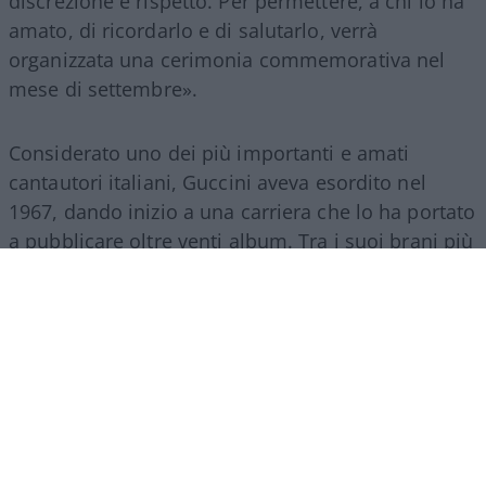
discrezione e rispetto. Per permettere, a chi lo ha
amato, di ricordarlo e di salutarlo, verrà
organizzata una cerimonia commemorativa nel
mese di settembre».
Considerato uno dei più importanti e amati
cantautori italiani, Guccini aveva esordito nel
1967, dando inizio a una carriera che lo ha portato
a pubblicare oltre venti album. Tra i suoi brani più
celebri figurano «Dio è morto» e «La locomotiva».