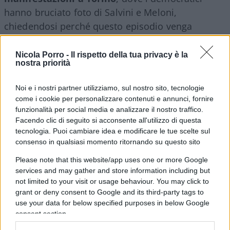
hanno bruciato foto di Salvini e Meloni,
chiedendosi perché questo episodio venga
ignorato dai media: “Ma fino all’altro giorno erano
scesi in piazza quattro fascistelli senza bruciare
Nicola Porro -
Il rispetto della tua privacy è la
nostra priorità
nulla e avete detto che era un oltraggio alla
democrazia, non vi vergognate e non dite un
Noi e i nostri partner utilizziamo, sul nostro sito, tecnologie
ca*** quando qualcuno brucia l’immagine di
come i cookie per personalizzare contenuti e annunci, fornire
ministro e del presidente del Consiglio, mamma
funzionalità per social media e analizzare il nostro traffico.
Facendo clic di seguito si acconsente all'utilizzo di questa
mia!”
tecnologia. Puoi cambiare idea e modificare le tue scelte sul
consenso in qualsiasi momento ritornando su questo sito
Rivolgendosi al programma
X Factor
, Cruciani
Please note that this website/app uses one or more Google
critica una dichiarazione di una partecipante,
services and may gather and store information including but
Frankamente
, che ha definito una sconfitta il
not limited to your visit or usage behaviour. You may click to
grant or deny consent to Google and its third-party tags to
fatto che solo una ragazza sia arrivata in finale:
use your data for below specified purposes in below Google
“Tal, Frankamente, dice ‘siccome una sola ragazza
consent section.
va in finale, è un’enorme sconfitta, la cosa va