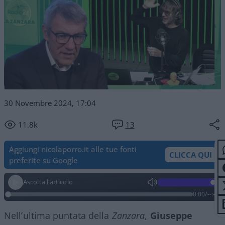
30 Novembre 2024, 17:04
11.8k
13
Aggiungi nicolaporro.it alle tue fonti
CLICCA QUI
preferite su Google
Ascolta l'articolo
0:00
/
--:--
Nell’ultima puntata della
Zanzara
,
Giuseppe