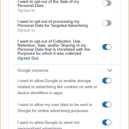
Il problema è che lui vive al Quirinale e non si rende conto,
I want to opt-out of the Sale of my
Personal Data.
data l’età, dei problemi quotidiani che si vivono in tutta
Opted In
Italia.
I want to opt-out of processing my
Personal Data for Targeted Advertising.
Rispondi
Opted In
I want to opt-out of Collection, Use,
Retention, Sale, and/or Sharing of my
Sam
Personal Data that Is Unrelated with the
Purposes for which it was collected.
3 Giugno 2026, 18:02 18:02
Opted Out
Sogno di essere guidato da un presidente come Benjamin
Google consents
Franklin, John Adams, James Madison…
I want to allow Google to enable storage
Rispondi
related to advertising like cookies on web or
device identifiers in apps.
I want to allow my user data to be sent to
Carica altri commenti
Google for online advertising purposes.
I want to allow Google to send me
personalized advertising.