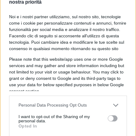
nostra priorità
calciatore (ho 35 anni di esperienza e non trovo lavoro ma
queste persone passano dalla palla ad amministratori di
città) che vive nella sua tenuta sulle colline… e che gli frega
Noi e i nostri partner utilizziamo, sul nostro sito, tecnologie
come i cookie per personalizzare contenuti e annunci, fornire
di che succede in da city?
funzionalità per social media e analizzare il nostro traffico.
Facendo clic di seguito si acconsente all'utilizzo di questa
Rispondi
tecnologia. Puoi cambiare idea e modificare le tue scelte sul
consenso in qualsiasi momento ritornando su questo sito
Ery
Please note that this website/app uses one or more Google
services and may gather and store information including but
3 Giugno 2026, 18:52 18:52
not limited to your visit or usage behaviour. You may click to
Per lui sicuramente non lo è visto che vive sul pianeta
grant or deny consent to Google and its third-party tags to
Papalla.
use your data for below specified purposes in below Google
consent section.
Rispondi
Personal Data Processing Opt Outs
I want to opt-out of the Sharing of my
Ardiccio RIZZA
personal data.
Opted In
3 Giugno 2026, 18:41 18:41