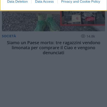
Data Deletion
Data Access
Privacy and Cookie Policy
SOCIETÀ
14.8k
Siamo un Paese morto: tre ragazzini vendono
limonata per comprare il Ciao e vengono
denunciati