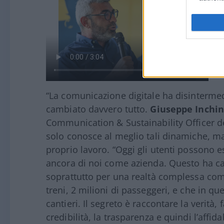
“La comunicazione digitale ha disintermed
cambiato davvero tutto.
Giuseppe Inchin
Communication & Sustainability Officer de
solo conosce al meglio tali dinamiche, ma
proprio lavoro. “Oggi gli utenti possono e
ancora di noi come azienda. Questo ha c
soprattutto per una realtà complessa co
treni, 2 milioni di passeggeri, e che in 
cantieri. Il segreto è raccontare la verità, 
credibilità, la trasparenza e quindi l’affid