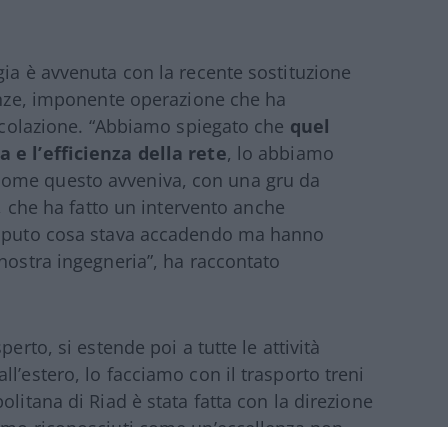
gia è avvenuta con la recente sostituzione
renze, imponente operazione che ha
circolazione. “Abbiamo spiegato che
quel
 e l’efficienza della rete
, lo abbiamo
come questo avveniva, con una gru da
i, che ha fatto un intervento anche
 saputo cosa stava accadendo ma hanno
 nostra ingegneria”, ha raccontato
erto, si estende poi a tutte le attività
l’estero, lo facciamo con il trasporto treni
olitana di Riad è stata fatta con la direzione
amo riconosciuti come un’eccellenza non