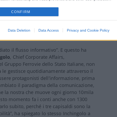
CONFIRM
Data Deletion
Data Access
Privacy and Cookie Policy
iato il flusso informativo”. E questo ha
golo
, Chief Corporate Affairs,
l Gruppo Ferrovie dello Stato Italiane, non
 le gestisce quotidianamente attraverso il
ssere protagonisti dell’informazione, prima
ambiato il paradigma della comunicazione,
me la nostra che muove ogni giorno 10mila
questo momento fa i conti anche con 1300
farlo subito, perché i tre capisaldi sono la
abilità”, ha spiegato lo stesso Inchingolo a