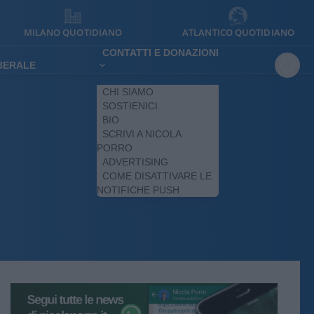
MILANO QUOTIDIANO
ATLANTICO QUOTIDIANO
CONTATTI E DONAZIONI
IBERALE
CHI SIAMO
SOSTIENICI
BIO
SCRIVI A NICOLA
PORRO
ADVERTISING
COME DISATTIVARE LE
NOTIFICHE PUSH