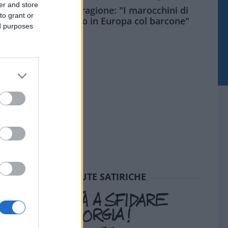
er and store
Meloni aveva ragione: "I marocchini di
to grant or
Ceuta sbarcano in Europa col barcone"
ed purposes
SEDUTE SATIRICHE