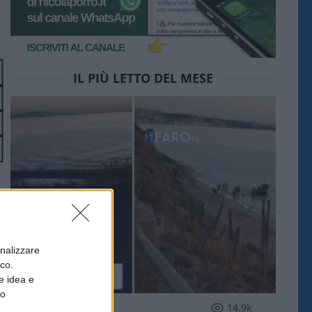
IL PIÙ LETTO DEL MESE
onalizzare
ico.
e idea e
to
ESTERI
14.9k