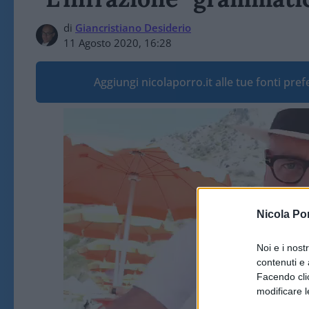
di
Giancristiano Desiderio
11 Agosto 2020, 16:28
Aggiungi nicolaporro.it alle tue fonti pre
Video
Player
Nicola Po
Noi e i nost
contenuti e 
Facendo clic
modificare l