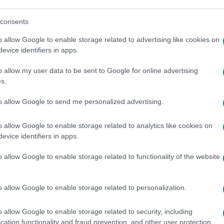
32
consents
Leggi i commenti
o allow Google to enable storage related to advertising like cookies on
evice identifiers in apps.
o allow my user data to be sent to Google for online advertising
s.
a Firenze? Così abbiamo
to allow Google to send me personalized advertising.
ssari”
o allow Google to enable storage related to analytics like cookies on
evice identifiers in apps.
 Communication & Sustainability Officer del
porro.it: "La comunicazione digitale ha
o allow Google to enable storage related to functionality of the website
o allow Google to enable storage related to personalization.
22.4k
Visualizzazioni
o allow Google to enable storage related to security, including
cation functionality and fraud prevention, and other user protection.