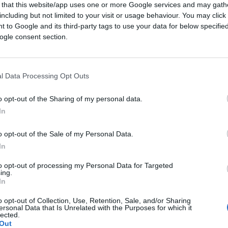
 that this website/app uses one or more Google services and may gath
including but not limited to your visit or usage behaviour. You may click 
02:41
 to Google and its third-party tags to use your data for below specifi
ogle consent section.
o dei Trasporti,
Paola De Micheli
, fa un
ere di fronte al ministro degli Esteri,
Luigi
l Data Processing Opt Outs
di Stato ma non possiamo far finta di nulla
o opt-out of the Sharing of my personal data.
ina
, non conosce la lingua italiana. Ecco
In
ncristiano Desiderio.
o opt-out of the Sale of my Personal Data.
In
to opt-out of processing my Personal Data for Targeted
ing.
In
o opt-out of Collection, Use, Retention, Sale, and/or Sharing
ersonal Data that Is Unrelated with the Purposes for which it
lected.
Out