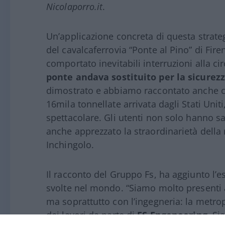
Nicolaporro.it
.
Un’applicazione concreta di questa strate
del cavalcaferrovia “Ponte al Pino” di Fi
comportato inevitabili interruzioni alla 
ponte andava sostituito per la sicurezza
dimostrato e abbiamo raccontato anche 
16mila tonnellate arrivata dagli Stati Unit
spettacolare. Gli utenti non solo hanno
anche apprezzato la straordinarietà della
Inchingolo.
Il racconto del Gruppo Fs, ha aggiunto l’esp
svolte nel mondo. “Siamo molto presenti al
ma soprattutto con l’ingegneria: la metrop
dei lavori da parte di
FS Engeneering
. Si