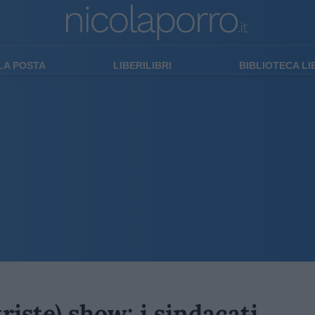
LA POSTA
LIBERILIBRI
BIBLIOTECA L
riste) show: i sindacati