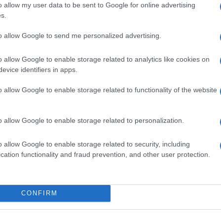
o allow my user data to be sent to Google for online advertising
a singhiozzo. Garantite le solite fasce 6-9 e
s.
lo, Cotral (fermi dalle 8.30 alle 17 e dalle
e pure il settore aereo. Un Paese intero
to allow Google to send me personalized advertising.
ondono la tutela dei lavoratori con una
o allow Google to enable storage related to analytics like cookies on
evice identifiers in apps.
o allow Google to enable storage related to functionality of the website
goro
. Gli ultimi scioperi?
Flop clamorosi
,
te mentre i sindacati proclamavano
o allow Google to enable storage related to personalization.
sica: annunciano il diluvio universale e poi
o allow Google to enable storage related to security, including
così: il comunicato stampa esce
cation functionality and fraud prevention, and other user protection.
ello che manca, però, è l’unica cosa che
ettere cioè che questi scioperi generali
rappresentano il Paese reale. Che
CONFIRM
nulla in termini di risultati.