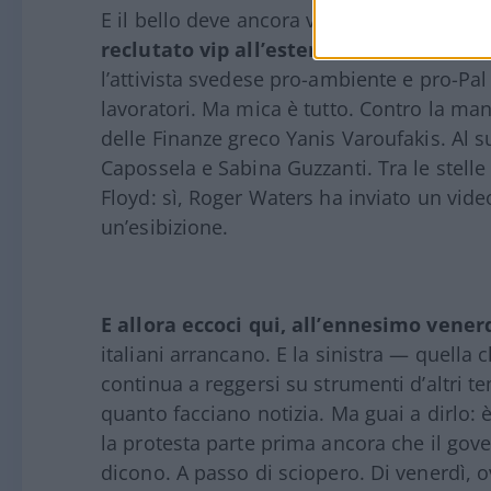
E il bello deve ancora venire. Sì, perché – 
reclutato vip all’estero
. Anche chi non 
l’attivista svedese pro-ambiente e pro-Pa
lavoratori. Ma mica è tutto. Contro la ma
delle Finanze greco Yanis Varoufakis. Al 
Capossela e Sabina Guzzanti. Tra le stelle 
Floyd: sì, Roger Waters ha inviato un vid
un’esibizione.
E allora eccoci qui, all’ennesimo vener
italiani arrancano. E la sinistra — quell
continua a reggersi su strumenti d’altri 
quanto facciano notizia. Ma guai a dirlo
la protesta parte prima ancora che il gov
dicono. A passo di sciopero. Di venerdì, 