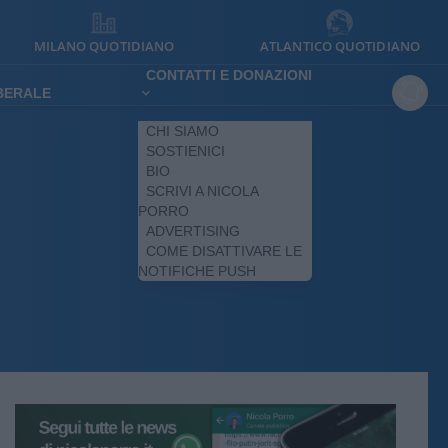
MILANO QUOTIDIANO
ATLANTICO QUOTIDIANO
CONTATTI E DONAZIONI
IBERALE
CHI SIAMO
SOSTIENICI
BIO
SCRIVI A NICOLA
PORRO
ADVERTISING
COME DISATTIVARE LE
NOTIFICHE PUSH