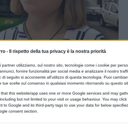
rro -
Il rispetto della tua privacy è la nostra priorità
AI tramite DALL·E di OpenAI
ri partner utilizziamo, sul nostro sito, tecnologie come i cookie per pers
annunci, fornire funzionalità per social media e analizzare il nostro traff
 di seguito si acconsente all'utilizzo di questa tecnologia. Puoi cambiar
e tue scelte sul consenso in qualsiasi momento ritornando su questo si
ferite su Google
CLICCA QUI
 that this website/app uses one or more Google services and may gath
including but not limited to your visit or usage behaviour. You may click 
 to Google and its third-party tags to use your data for below specifi
0:00
/
--:--
ogle consent section.
ntuale come il canone Rai spunta il
a immutabile, quasi nostalgica, che i