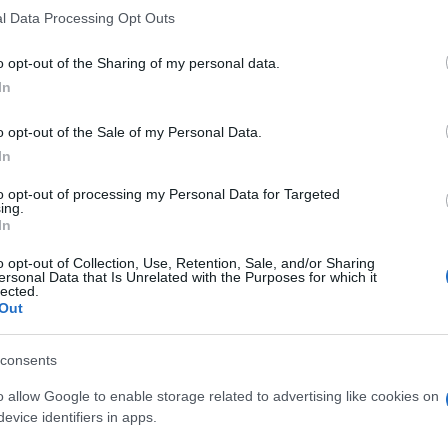
l Data Processing Opt Outs
ssa fantasia di un compito in classe copiato
gli stessi quattro, sempre lo stesso copione,
o opt-out of the Sharing of my personal data.
o una coincidenza? E attenzione, perché non
In
o opt-out of the Sale of my Personal Data.
In
vo della protesta sembra scritto col copia-
to opt-out of processing my Personal Data for Targeted
ing.
ovunque — sanità, scuola, università,
In
militari” e “stabilizzazione dei precari”. Il
o opt-out of Collection, Use, Retention, Sale, and/or Sharing
to distante da qualsiasi realtà economica. E
ersonal Data that Is Unrelated with the Purposes for which it
lected.
a non è neanche arrivata in Parlamento,
Out
. Ma tant’è:
l’importante è scioperare
. Che
consents
o allow Google to enable storage related to advertising like cookies on
 lavora davvero, cioè gli italiani che devono
evice identifiers in apps.
errovie dello Stato ha già avvisato: dalle